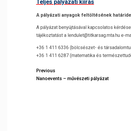
Teljes pályázati kiírás
A pályázati anyagok feltöltésének határide
A pályázat benyújtásával kapcsolatos kérdése
tájékoztatást a lendulet@titkarsag.mta.hu e-ma
+36 1 411 6336 (bölcsészet- és társadalomt
+36 1 411 6287 (matematika és természettud
Previous
Nanoevents – művészeti pályázat