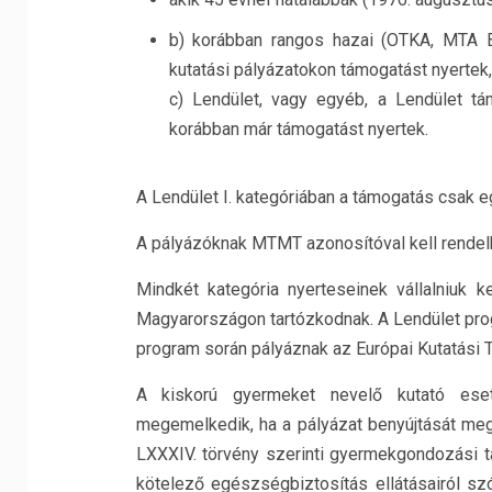
b) korábban rangos hazai (OTKA, MTA 
kutatási pályázatokon támogatást nyertek,
c) Lendület, vagy egyéb, a Lendület t
korábban már támogatást nyertek.
A Lendület I. kategóriában a támogatás csak e
A pályázóknak MTMT azonosítóval kell rendelk
Mindkét kategória nyerteseinek vállalniuk ke
Magyarországon tartózkodnak. A Lendület prog
program során pályáznak az Európai Kutatási T
A kiskorú gyermeket nevelő kutató eset
megemelkedik, ha a pályázat benyújtását meg
LXXXIV. törvény szerinti gyermekgondozási 
kötelező egészségbiztosítás ellátásairól szó