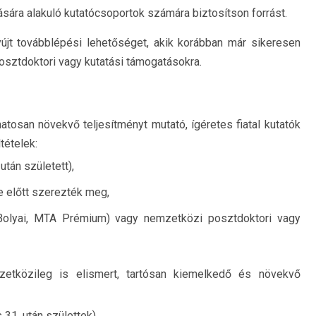
sára alakuló kutatócsoportok számára biztosítson forrást.
újt továbblépési lehetőséget, akik korábban már sikeresen
sztdoktori vagy kutatási támogatásokra.
osan növekvő teljesítményt mutató, ígéretes fiatal kutatók
tételek:
után született),
 előtt szerezték meg,
Bolyai, MTA Prémium) vagy nemzetközi posztdoktori vagy
tközileg is elismert, tartósan kiemelkedő és növekvő
 31. után születtek),