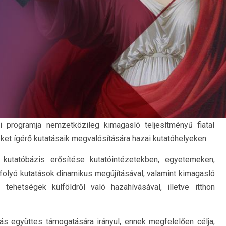
programja nemzetközileg kimagasló teljesítményű fiatal
ket ígérő kutatásaik megvalósítására hazai kutatóhelyeken.
 kutatóbázis erősítése kutatóintézetekben, egyetemeken,
lyó kutatások dinamikus megújításával, valamint kimagasló
 tehetségek külföldről való hazahívásával, illetve itthon
ás együttes támogatására irányul, ennek megfelelően célja,