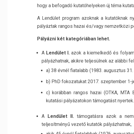
hogy a befogadó kutatóhelyeken új téma kutatá
A Lendület program azoknak a kutatóknak ny
pályáztak rangos hazai és/vagy nemzetközi po
Pályázni két kategóriában lehet.
A
Lendület I.
azok a kiemelkedő és folyamat
pályázhatnak, akikre teljesülnek az alábbi fel
a) 38 évnél fiatalabb (1983. augusztus 31. 
b) PhD fokozatukat 2017. szeptember 1-je
c) korábban rangos hazai (OTKA, MTA 
kutatási pályázatokon támogatást nyertek.
A
Lendület II.
támogatásra azok a nemze
teljesítményű vezető kutatók pályázhatnak,
akik 45 évnél fiatalabbak (1976. augusztus