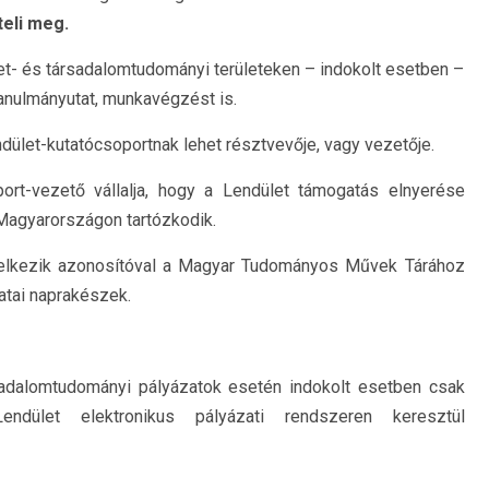
eli meg.
et- és társadalomtudományi területeken – indokolt esetben –
tanulmányutat, munkavégzést is.
dület-kutatócsoportnak lehet résztvevője, vagy vezetője.
port-vezető vállalja, hogy a Lendület támogatás elnyerése
 Magyarországon tartózkodik.
ndelkezik azonosítóval a Magyar Tudományos Művek Tárához
atai naprakészek.
sadalomtudományi pályázatok esetén indokolt esetben csak
ndület elektronikus pályázati rendszeren keresztül