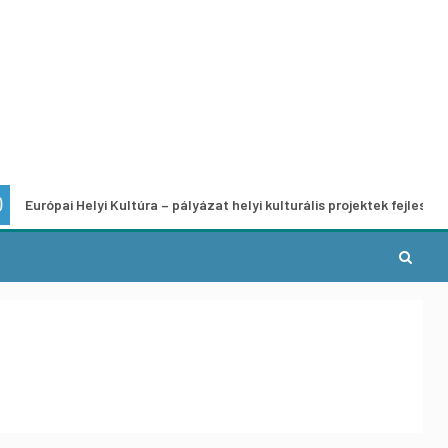
yi Kultúra – pályázat helyi kulturális projektek fejlesztésére