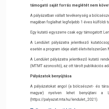
támogató saját forrás meglétét nem követ
A pályázatban vállalt tevékenység a bölcsész
magában foglalhat legfeljebb 1 éves külföldi 
Egy kutató egyszerre csak egy támogatott Len
A Lendület pályázatra jelentkező kutatócso
esetén a program ideje alatt életvitelszerűen
A Lendület pályázatra jelentkező kutató re
(MTMT azonosító), az ott tárolt publikációs ad
Pályázatok benyújtása
A pályázatokat angol (a bölcsészet- és tár
magyar) nyelven lehet benyújtani a Le
(https://palyazat.mta.hu/lendulet_2021).