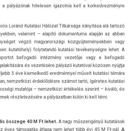
n a pályázónak hitelesen igazolnia kell a korkedvezményre
ös Loránd Kutatási Hálózat Titkársága irányítása alá tartozó
ényekben, valamint – alapító dokumentuma alapján az abban
kenységet végző magyarországi közgyűjteményekben vagy
n: kutatóhely) folytatandó kutatási tevékenységre lehet. A
csoportot befogadó intézmény vezetője vagy a befogadó
galakítására és vezetésére pályázó kutatóval közösen nyújtja
feljebb 5 éve kiemelkedő eredménnyel művelt kutatási témára
yan, nemzetközi érdeklődésre számot tartó, ígéretes kutatási
ességi mutatója – nemzetközi értékelés szerint – kiváló, és
nek részletezésére a pályázatban külön ki kell térni.
lis összege 40 M Ft lehet.
A nagy műszerigényű kutatások
 az éves támogatás átlaga nem lehet több évi 45 M Ft-nál.
A