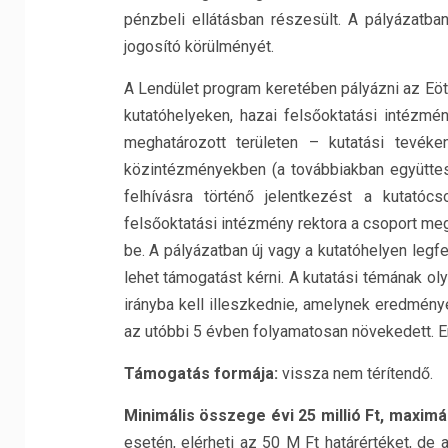
pénzbeli ellátásban részesült. A pályázatba
jogosító körülményét.
A Lendület program keretében pályázni az Eötv
kutatóhelyeken, hazai felsőoktatási intézm
meghatározott területen – kutatási tevé
közintézményekben (a továbbiakban együttese
felhívásra történő jelentkezést a kutató
felsőoktatási intézmény rektora a csoport me
be. A pályázatban új vagy a kutatóhelyen leg
lehet támogatást kérni. A kutatási témának ol
irányba kell illeszkednie, amelynek eredmény
az utóbbi 5 évben folyamatosan növekedett. En
Támogatás formája:
vissza nem térítendő.
Minimális összege évi 25 millió Ft, maximá
esetén, elérheti az 50 M Ft határértéket, de