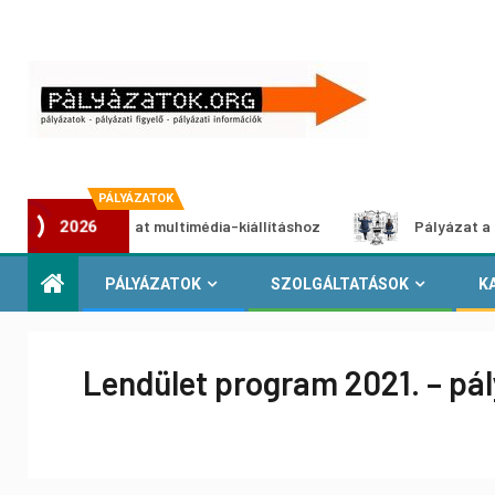
PÁLYÁZATOK
ályázat multimédia-kiállításhoz
Pályázat a nemek közötti
2026
PÁLYÁZATOK
SZOLGÁLTATÁSOK
K
Lendület program 2021. – pál