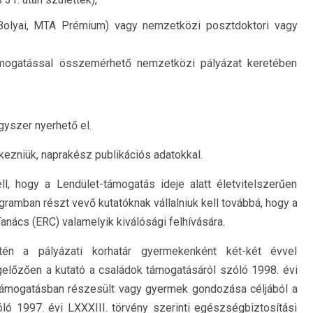
Bolyai, MTA Prémium) vagy nemzetközi posztdoktori vagy
ámogatással összemérhető nemzetközi pályázat keretében
gyszer nyerhető el.
ezniük, naprakész publikációs adatokkal.
ll, hogy a Lendület-támogatás ideje alatt életvitelszerűen
ramban részt vevő kutatóknak vállalniuk kell továbbá, hogy a
anács (ERC) valamelyik kiválósági felhívására.
én a pályázati korhatár gyermekenként két-két évvel
előzően a kutató a családok támogatásáról szóló 1998. évi
támogatásban részesült vagy gyermek gondozása céljából a
ló 1997. évi LXXXIII. törvény szerinti egészségbiztosítási