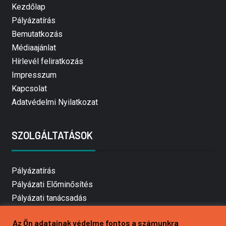
Kezdőlap
Pályázatírás
Bemutatkozás
Médiaajánlat
Hírlevél feliratkozás
Impresszum
Kapcsolat
Adatvédelmi Nyilatkozat
SZOLGÁLTATÁSOK
Pályázatírás
Pályázati Előminősítés
Pályázati tanácsadás
Pályázatírás vállalkozásoknak
Az Ön adatainak védelme fontos a számunkra
Mezőgazdasági pályázatírás