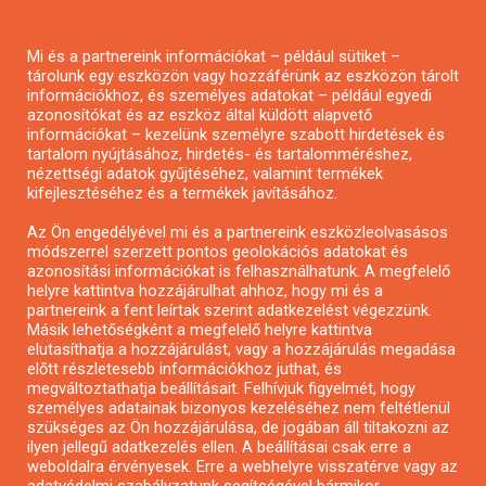
Pályázatírás magánszemélyeknek
Mi és a partnereink információkat – például sütiket –
Pályázatírás civil szervezeteknek
tárolunk egy eszközön vagy hozzáférünk az eszközön tárolt
Pályázatírás önkormányzatoknak
információkhoz, és személyes adatokat – például egyedi
azonosítókat és az eszköz által küldött alapvető
Pályázatfigyelés
információkat – kezelünk személyre szabott hirdetések és
Specifikus pályázatfigyelés vagy hírlevél
tartalom nyújtásához, hirdetés- és tartalomméréshez,
nézettségi adatok gyűjtéséhez, valamint termékek
kifejlesztéséhez és a termékek javításához.
PÁLYÁZATFIGYELŐ
Az Ön engedélyével mi és a partnereink eszközleolvasásos
módszerrel szerzett pontos geolokációs adatokat és
azonosítási információkat is felhasználhatunk. A megfelelő
helyre kattintva hozzájárulhat ahhoz, hogy mi és a
Pályázatok magánszemélyeknek
partnereink a fent leírtak szerint adatkezelést végezzünk.
Pályázatok civil szervezeteknek
Másik lehetőségként a megfelelő helyre kattintva
elutasíthatja a hozzájárulást, vagy a hozzájárulás megadása
Pályázatok vállalkozásoknak
előtt részletesebb információkhoz juthat, és
Önkormányzati pályázatok
megváltoztathatja beállításait. Felhívjuk figyelmét, hogy
személyes adatainak bizonyos kezeléséhez nem feltétlenül
Mezőgazdasági pályázatok
szükséges az Ön hozzájárulása, de jogában áll tiltakozni az
Falusi turizmus pályázatok
ilyen jellegű adatkezelés ellen. A beállításai csak erre a
weboldalra érvényesek. Erre a webhelyre visszatérve vagy az
Napelem pályázatok