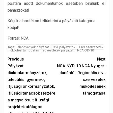
postára adott dokumentumok esetében bírálunk el
panaszokat!
Kérjük a borítékon feltüntetni a pályázati kategória
kódját!
Forrás: NCA
alapítványok pályázat
Civil pályázatok
Civil szervezetek
Tags:
működési támogatás
egyesületek pályázat
NCA-DD-10
Previous
Next
Pályázat
NCA-NYD-10 NCA Nyugat-
diákönkormányzatok,
dunántúli Regionális civil
települési gyermek-,
szervezetek
ifjúsági önkormányzatok,
működésének
ifjúsági tanácsok részére
támogatása
a megvalósult ifjúsági
projektek utólagos