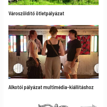
Városzöldítő ötletpályázat
Alkotói pályázat multimédia-kiállításhoz