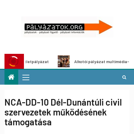
tő ötletpályázat
Alkotói pályázat multimédia-kiállításho
NCA-DD-10 Dél-Dunántúli civil
szervezetek működésének
támogatása