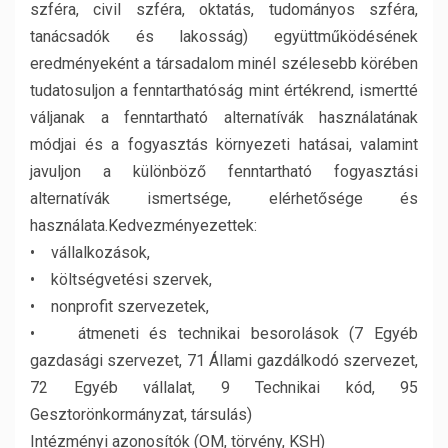
szféra, civil szféra, oktatás, tudományos szféra,
tanácsadók és lakosság) együttműködésének
eredményeként a társadalom minél szélesebb körében
tudatosuljon a fenntarthatóság mint értékrend, ismertté
váljanak a fenntartható alternatívák használatának
módjai és a fogyasztás környezeti hatásai, valamint
javuljon a különböző fenntartható fogyasztási
alternatívák ismertsége, elérhetősége és
használata.
Kedvezményezettek:
• vállalkozások,
• költségvetési szervek,
• nonprofit szervezetek,
• átmeneti és technikai besorolások (7 Egyéb
gazdasági szervezet, 71 Állami gazdálkodó szervezet,
72 Egyéb vállalat, 9 Technikai kód, 95
Gesztorönkormányzat, társulás)
Intézményi azonosítók (OM, törvény, KSH)