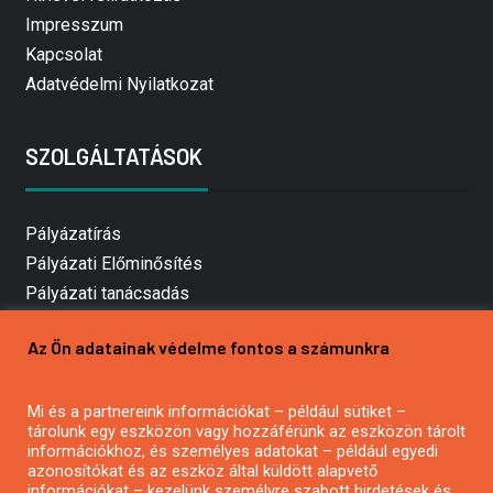
Impresszum
Kapcsolat
Adatvédelmi Nyilatkozat
SZOLGÁLTATÁSOK
Pályázatírás
Pályázati Előminősítés
Pályázati tanácsadás
Pályázatírás vállalkozásoknak
Az Ön adatainak védelme fontos a számunkra
Mezőgazdasági pályázatírás
Pályázatírás magánszemélyeknek
Mi és a partnereink információkat – például sütiket –
Pályázatírás civil szervezeteknek
tárolunk egy eszközön vagy hozzáférünk az eszközön tárolt
Pályázatírás önkormányzatoknak
információkhoz, és személyes adatokat – például egyedi
azonosítókat és az eszköz által küldött alapvető
Pályázatfigyelés
információkat – kezelünk személyre szabott hirdetések és