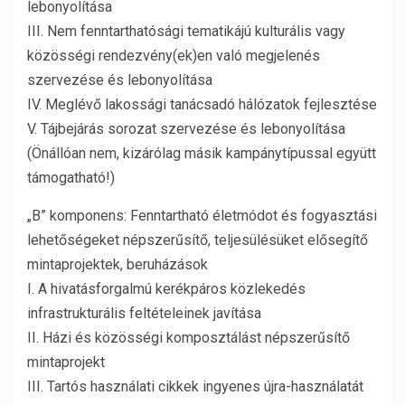
lebonyolítása
III. Nem fenntarthatósági tematikájú kulturális vagy
közösségi rendezvény(ek)en való megjelenés
szervezése és lebonyolítása
IV. Meglévő lakossági tanácsadó hálózatok fejlesztése
V. Tájbejárás sorozat szervezése és lebonyolítása
(Önállóan nem, kizárólag másik kampánytípussal együtt
támogatható!)
„B” komponens: Fenntartható életmódot és fogyasztási
lehetőségeket népszerűsítő, teljesülésüket elősegítő
mintaprojektek, beruházások
I. A hivatásforgalmú kerékpáros közlekedés
infrastrukturális feltételeinek javítása
II. Házi és közösségi komposztálást népszerűsítő
mintaprojekt
III. Tartós használati cikkek ingyenes újra-használatát