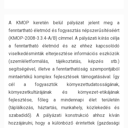
A KMOP keretén belül pályázat jelent meg a
fenntartható életmód és fogyasztás népszerűsítéséért
(KMOP-2008-3.3.4-A/B) címmel. A pályázati kiírás célja
a fenntartható életmód és az ehhez kapcsolódó
viselkedésminták elterjesztése információs eszközök
(szemléletformálás, tájékoztatás, képzés stb.)
segítségével, illetve a fenntarthatóság szempontjából
mintaértékű komplex fejlesztések támogatásával. Így
cél a fogyasztók környezettudatosságának,
környezetkultúrájának és környezet-etikájának
fejlesztése, főleg a mindennapi élet területén
(táplálkozás, háztartás, munkahely, közlekedés és
szabadidő). A pályázati konstrukció ahhoz kíván
hozzájárulni, hogy a különböző érintettek (gazdasági