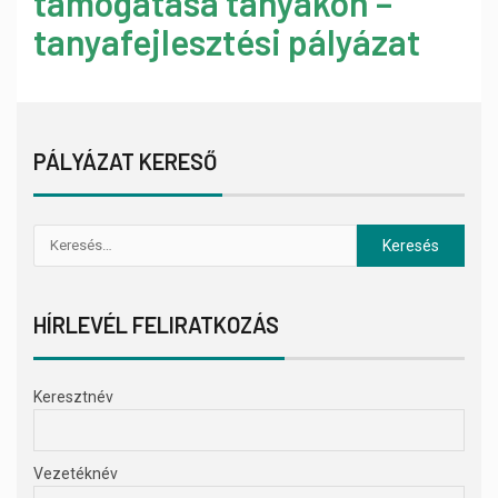
támogatása tanyákon –
tanyafejlesztési pályázat
PÁLYÁZAT KERESŐ
HÍRLEVÉL FELIRATKOZÁS
Keresztnév
Vezetéknév