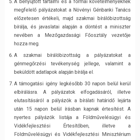
A benyújtott tartalmi és a formai követelményeknek
megfelelő pályázatokat a Növényi Génbanki Tanács
előzetesen értékeli, majd szakmai bírálóbizottság
bírálja, és javaslatai alapján a döntést a miniszter
nevében a Mezőgazdasági Főosztály vezetője
hozza meg.
A szakmai bírálóbizottság a pályázatokat a
génmegőrzési tevékenység jellege, valamint a
beküldött adatlapok alapján bírálja el.
A támogatási igény legkésőbb 30 napon belül kerül
elbírálásra. A pályázatok elfogadásáról, illetve
elutasításáról a pályázók a bírálati határidő lejárta
után 15 napon belül írásban kapnak értesítést. A
nyertes pályázók listája a Földművelésügyi és
Vidékfejlesztési Értesítőben, illetve a
Földművelésügyi és Vidékfejlesztési Minisztérium