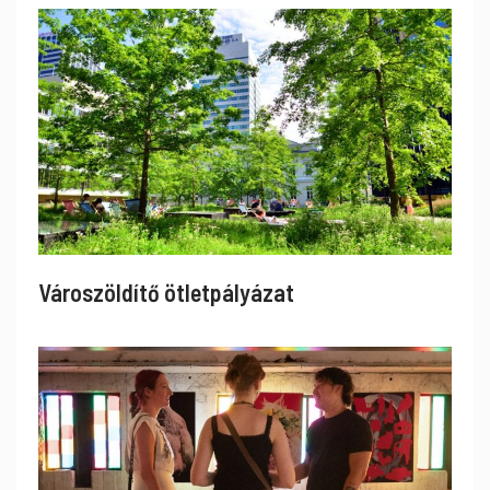
Városzöldítő ötletpályázat