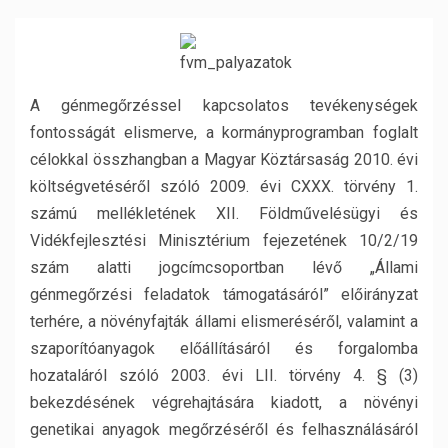
A génmegőrzéssel kapcsolatos tevékenységek
fontosságát elismerve, a kormányprogramban foglalt
célokkal összhangban a Magyar Köztársaság 2010. évi
költségvetéséről szóló 2009. évi CXXX. törvény 1.
számú mellékletének XII. Földművelésügyi és
Vidékfejlesztési Minisztérium fejezetének 10/2/19
szám alatti jogcímcsoportban lévő „Állami
génmegőrzési feladatok támogatásáról” előirányzat
terhére, a növényfajták állami elismeréséről, valamint a
szaporítóanyagok előállításáról és forgalomba
hozataláról szóló 2003. évi LII. törvény 4. § (3)
bekezdésének végrehajtására kiadott, a növényi
genetikai anyagok megőrzéséről és felhasználásáról