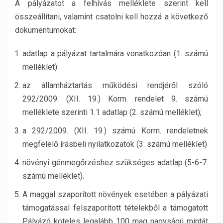
A pályázatot a felhívás melléklete szerint kell
összeállítani, valamint csatolni kell hozzá a következő
dokumentumokat:
adatlap a pályázat tartalmára vonatkozóan (1. számú
melléklet)
az államháztartás működési rendjéről szóló
292/2009. (XII. 19.) Korm. rendelet 9. számú
melléklete szerinti 1.1 adatlap (2. számú melléklet);
a 292/2009. (XII. 19.) számú Korm. rendeletnek
megfelelő írásbeli nyilatkozatok (3. számú melléklet)
növényi génmegőrzéshez szükséges adatlap (5-6-7.
számú melléklet).
A maggal szaporított növények esetében a pályázati
támogatással felszaporított tételekből a támogatott
Pályázó köteles legalább 100 mag nagyságú mintát