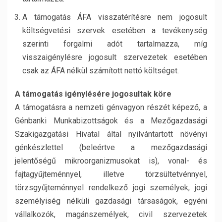
A támogatás ÁFA visszatérítésre nem jogosult
költségvetési szervek esetében a tevékenység
szerinti forgalmi adót tartalmazza, míg
visszaigénylésre jogosult szervezetek esetében
csak az ÁFA nélkül számított nettó költséget.
A támogatás igénylésére jogosultak köre
A támogatásra a nemzeti génvagyon részét képező, a
Génbanki Munkabizottságok és a Mezőgazdasági
Szakigazgatási Hivatal által nyilvántartott növényi
génkészlettel (beleértve a mezőgazdasági
jelentőségű mikroorganizmusokat is), vonal- és
fajtagyűjteménnyel, illetve törzsültetvénnyel,
törzsgyűjteménnyel rendelkező jogi személyek, jogi
személyiség nélküli gazdasági társaságok, egyéni
vállalkozók, magánszemélyek, civil szervezetek