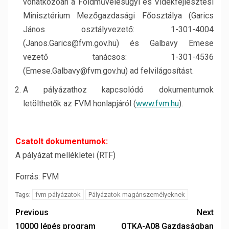
vonatkozóan a Földművelésügyi és Vidékfejlesztési
Minisztérium Mezőgazdasági Főosztálya (Garics
János osztályvezető: 1-301-4004
(Janos.Garics@fvm.gov.hu) és Galbavy Emese
vezető tanácsos: 1-301-4536
(Emese.Galbavy@fvm.gov.hu) ad felvilágosítást.
A pályázathoz kapcsolódó dokumentumok
letölthetők az FVM honlapjáról (
www.fvm.hu
).
Csatolt dokumentumok:
A pályázat mellékletei (RTF)
Forrás: FVM
fvm pályázatok
Pályázatok magánszemélyeknek
Tags:
Previous
Next
10000 lépés program
OTKA-A08 Gazdaságban