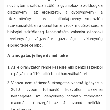
növénytermesztés, a szőlő-, a gyümölcs-, a zöldség-, a
dísznövény-, az erdészeti-, a gyógynövény-, a
fűszernövény- és illóolajnövény-termesztés
szakágazatokban a genetikai anyagok megőrzésére, a
biológiai sokféleség fenntartására, valamint génbanki
tevékenység végzésére gazdasági tevékenység
elősegítése céljából.
A támogatás jellege és mértéke
Az előirányzaton rendelkezésre álló pénzösszegből
e pályázatra 110 millió forint használható fel.
Vissza nem térítendő támogatás vehető igénybe a
2010. évben felmerülő közvetlen szakmai
költségekre. Az igényelhető normatív támogatás
maximális összegét az 4. számú melléklet
tartalmazza.