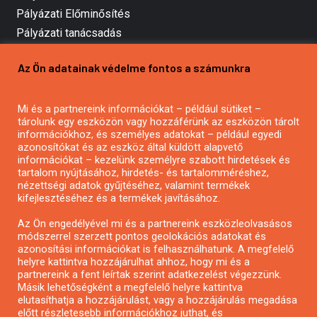
Pályázati Előminősítés
Pályázati tanácsadás
Pályázatírás vállalkozásoknak
Az Ön adatainak védelme fontos a számunkra
Mezőgazdasági pályázatírás
Pályázatírás magánszemélyeknek
Mi és a partnereink információkat – például sütiket –
Pályázatírás civil szervezeteknek
tárolunk egy eszközön vagy hozzáférünk az eszközön tárolt
Pályázatírás önkormányzatoknak
információkhoz, és személyes adatokat – például egyedi
azonosítókat és az eszköz által küldött alapvető
Pályázatfigyelés
információkat – kezelünk személyre szabott hirdetések és
Specifikus pályázatfigyelés vagy hírlevél
tartalom nyújtásához, hirdetés- és tartalomméréshez,
nézettségi adatok gyűjtéséhez, valamint termékek
kifejlesztéséhez és a termékek javításához.
PÁLYÁZATFIGYELŐ
Az Ön engedélyével mi és a partnereink eszközleolvasásos
módszerrel szerzett pontos geolokációs adatokat és
azonosítási információkat is felhasználhatunk. A megfelelő
helyre kattintva hozzájárulhat ahhoz, hogy mi és a
Pályázatok magánszemélyeknek
partnereink a fent leírtak szerint adatkezelést végezzünk.
Pályázatok civil szervezeteknek
Másik lehetőségként a megfelelő helyre kattintva
elutasíthatja a hozzájárulást, vagy a hozzájárulás megadása
Pályázatok vállalkozásoknak
előtt részletesebb információkhoz juthat, és