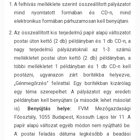
A felhívás melléklete szerint összeállított pályázatot
mind nyomtatott formában és CD-n, mind
elektronikus formában párhuzamosan kell benyújtani.
Az összeállított kis terjedelmű papír alapú változatot
postai úton kettő (2 db) példányban és 1 db CD-n, a
nagy terjedelmű pályázatoknál az 1-3. számú
mellékletet postai úton kettő (2 db) példányban, a
többi mellékletet 1 példányban és 1 db CD-n kell
postázni, ugyanazon zárt borítékba helyezve,
„Génmegőrzés” felirattal. Egy borítékban kizárólag
egy téma szerepelhet. A pályázatot egy eredeti
példányban kell benyújtani (a második lehet másolat
is).
Benyújtás helye:
FVM Mezőgazdasági
Főosztály, 1055 Budapest, Kossuth Lajos tér 11. A
papír alapú változat egyéb módon nem nyújtható be.
A postai feladás dátuma legkésőbb a beadási