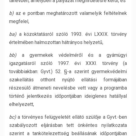
tanévben, amelyben a pályázat meghirdetésre kerül, és
b)
az e pontban meghatározott valamelyik feltételnek
megfelel,
ba)
a közoktatásról szóló 1993. évi LXXIX. törvény
értelmében halmozottan hátrányos helyzetű,
bb)
a gyermekek védelméről és a gyámügyi
igazgatásról szóló 1997. évi XXXI. törvény (a
továbbiakban: Gyvt.) 52. §-a szerint gyermekvédelmi
szakellátás otthont nyújtó ellátási formájában
részesülő átmeneti nevelésbe vett vagy a programba
történő jelentkezés időpontjában ideiglenes hatállyal
elhelyezett,
bc)
a törvényes felügyeletét ellátó szülője a Gyvt.-ben
szabályozott eljárásban tett önkéntes nyilatkozata
szerint a tankötelezettség beállásának időpontjában