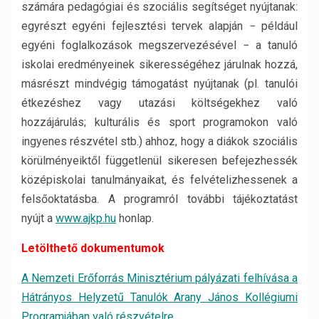
számára pedagógiai és szociális segítséget nyújtanak:
egyrészt egyéni fejlesztési tervek alapján − például
egyéni foglalkozások megszervezésével − a tanuló
iskolai eredményeinek sikerességéhez járulnak hozzá,
másrészt mindvégig támogatást nyújtanak (pl. tanulói
étkezéshez vagy utazási költségekhez való
hozzájárulás; kulturális és sport programokon való
ingyenes részvétel stb.) ahhoz, hogy a diákok szociális
körülményeiktől függetlenül sikeresen befejezhessék
középiskolai tanulmányaikat, és felvételizhessenek a
felsőoktatásba. A programról további tájékoztatást
nyújt a
www.ajkp.hu
honlap.
Letölthető dokumentumok
A Nemzeti Erőforrás Minisztérium pályázati felhívása a
Hátrányos Helyzetű Tanulók Arany János Kollégiumi
Programjában való részvételre