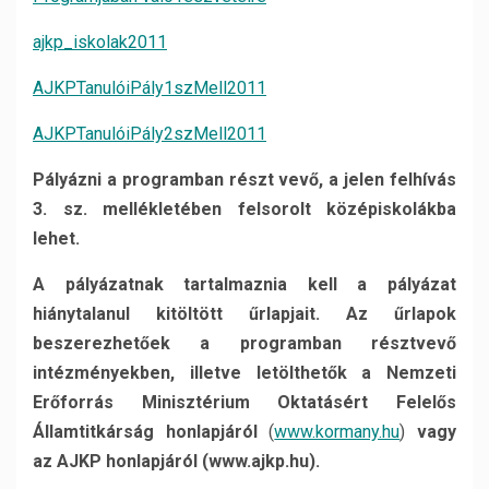
ajkp_iskolak2011
AJKPTanulóiPály1szMell2011
AJKPTanulóiPály2szMell2011
Pályázni a programban részt vevő, a jelen felhívás
3. sz. mellékletében felsorolt középiskolákba
lehet.
A pályázatnak tartalmaznia kell a pályázat
hiánytalanul kitöltött űrlapjait. Az űrlapok
beszerezhetőek a programban résztvevő
intézményekben, illetve letölthetők a Nemzeti
Erőforrás Minisztérium Oktatásért Felelős
Államtitkárság honlapjáról
(
www.kormany.hu
)
vagy
az AJKP honlapjáról (www.ajkp.hu).