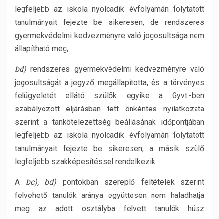
legfeljebb az iskola nyolcadik évfolyamán folytatott
tanulmányait fejezte be sikeresen, de rendszeres
gyermekvédelmi kedvezményre való jogosultsága nem
állapítható meg,
bd)
rendszeres gyermekvédelmi kedvezményre való
jogosultságát a jegyző megállapította, és a törvényes
felügyeletét ellátó szülők egyike a Gyvt.-ben
szabályozott eljárásban tett önkéntes nyilatkozata
szerint a tankötelezettség beállásának időpontjában
legfeljebb az iskola nyolcadik évfolyamán folytatott
tanulmányait fejezte be sikeresen, a másik szülő
legfeljebb szakképesítéssel rendelkezik.
A
bc), bd)
pontokban szereplő feltételek szerint
felvehető tanulók aránya együttesen nem haladhatja
meg az adott osztályba felvett tanulók húsz