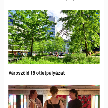
Városzöldítő ötletpályázat