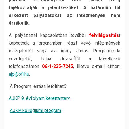
tájékoztatják a jelentkezőket. A határidőn túl
érkezett pályázatokat az intézmények nem
értékelik.
A pályázattal kapcsolatban további
felvilágosítás
t
kaphatnak a programban részt vevő intézmények
igazgatóitól vagy az Arany János Programiroda
vezetőjétől, Tolnai Józseftől a következő
telefonszámon
06-1-235-7245
, illetve e-mail címen:
ajp@ofi.hu
.
A Program leírása letölthető:
AJKP 9. évfolyam kerettanterv
AJKP kollégiumi program