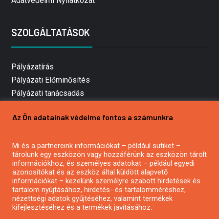
Adatvédelmi Nyilatkozat
SZOLGÁLTATÁSOK
Pályázatírás
Pályázati Előminősítés
Pályázati tanácsadás
Pályázatírás vállalkozásoknak
Az Ön adatainak védelme fontos a számunkra
Mezőgazdasági pályázatírás
Pályázatírás magánszemélyeknek
Mi és a partnereink információkat – például sütiket –
Pályázatírás civil szervezeteknek
tárolunk egy eszközön vagy hozzáférünk az eszközön tárolt
Pályázatírás önkormányzatoknak
információkhoz, és személyes adatokat – például egyedi
azonosítókat és az eszköz által küldött alapvető
Pályázatfigyelés
információkat – kezelünk személyre szabott hirdetések és
Specifikus pályázatfigyelés vagy hírlevél
tartalom nyújtásához, hirdetés- és tartalomméréshez,
nézettségi adatok gyűjtéséhez, valamint termékek
kifejlesztéséhez és a termékek javításához.
PÁLYÁZATFIGYELŐ