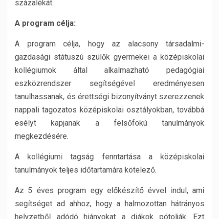
százalékát.
A program célja:
A program célja, hogy az alacsony társadalmi-
gazdasági státuszú szülők gyermekei a középiskolai
kollégiumok által alkalmazható pedagógiai
eszközrendszer segítségével eredményesen
tanulhassanak, és érettségi bizonyítványt szerezzenek
nappali tagozatos középiskolai osztályokban, továbbá
esélyt kapjanak a felsőfokú tanulmányok
megkezdésére.
A kollégiumi tagság fenntartása a középiskolai
tanulmányok teljes időtartamára kötelező.
Az 5 éves program egy előkészítő évvel indul, ami
segítséget ad ahhoz, hogy a halmozottan hátrányos
helyzetből adódó hiányokat a diákok pótolják. Ezt