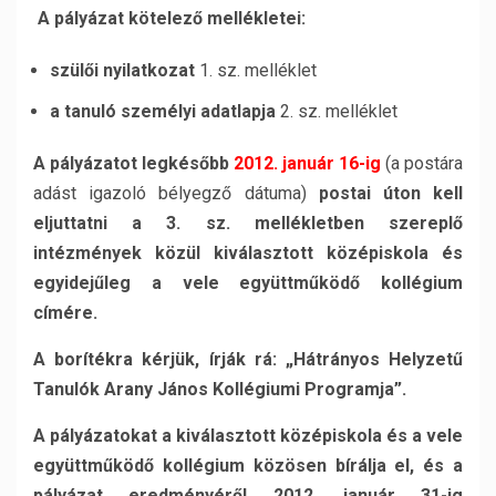
A pályázat kötelező mellékletei:
szülői nyilatkozat
1. sz. melléklet
a tanuló személyi adatlapja
2. sz. melléklet
A pályázatot legkésőbb
2012. január 16-ig
(a postára
adást igazoló bélyegző dátuma)
postai úton kell
eljuttatni a 3. sz. mellékletben szereplő
intézmények közül kiválasztott középiskola és
egyidejűleg a vele együttműködő kollégium
címére.
A borítékra kérjük, írják rá: „Hátrányos Helyzetű
Tanulók Arany János Kollégiumi Programja”.
A pályázatokat a kiválasztott középiskola és a vele
együttműködő kollégium közösen bírálja el, és a
pályázat eredményéről 2012. január 31-ig