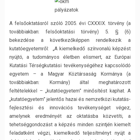
A felsőoktatásról szóló 2005. évi CXXXIX. törvény (a
továbbiakban: felsőoktatási törvény) 5. § (6)
bekezdése a következőképpen rendelkezik a
kutatóegyetemről: „A kiemelkedő színvonalú képzést
nyújtó, a tudományos életben elismert, az Európai
Kutatási Térségkutatási tevékenységéhez kapcsolódó
egyetem – a Magyar Köztársaság Kormánya (a
továbbiakban: Kormány) által meghatározott
feltételekkel – „kutatóegyetem” minősítést kaphat. A
„kutatóegyetem” jelentős hazai és nemzetközi kutatás-
fejlesztési és innovációs tevékenységet végez,
amelynek eredményét az oktatásba közvetíti, a
tehetséggondozást a képzés minden szintjén kiemelt
feladatként végzi, kiemelkedő teljesítményt nyújt a