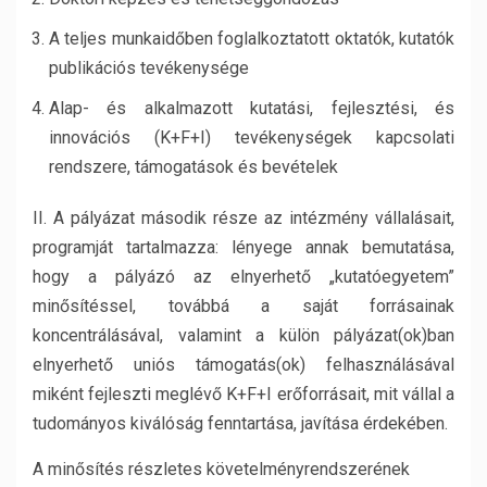
A teljes munkaidőben foglalkoztatott oktatók, kutatók
publikációs tevékenysége
Alap- és alkalmazott kutatási, fejlesztési, és
innovációs (K+F+I) tevékenységek kapcsolati
rendszere, támogatások és bevételek
II. A pályázat második része az intézmény vállalásait,
programját tartalmazza: lényege annak bemutatása,
hogy a pályázó az elnyerhető „kutatóegyetem”
minősítéssel, továbbá a saját forrásainak
koncentrálásával, valamint a külön pályázat(ok)ban
elnyerhető uniós támogatás(ok) felhasználásával
miként fejleszti meglévő K+F+I erőforrásait, mit vállal a
tudományos kiválóság fenntartása, javítása érdekében.
A minősítés részletes követelményrendszerének