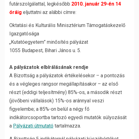
futárszolgálattal, legkésőbb
2010. január 29-én 14
óráig
eljuttatni az alábbi címre:
Oktatási és Kulturális Minisztérium Támogatáskezelő
Igazgatósága
„Kutatóegyetem” minősítés pályázat
1055 Budapest, Bihari János u. 5.
A pályázatok elbírálásának rendje
A Bizottság a pályázatok értékelésekor – a pontozás
és a végleges rangsor megállapításakor – az első
részt (eddigi teljesítmény) 85%-os, a második részt
(jövőbeni vállalások) 15%-os aránnyal veszi
figyelembe; a 85%-on belül a négy fő
indikátorcsoportba tartozó egyedi mutatók súlyozását
a
Pályázati útmutató
tartalmazza.
A Bizottság 5 indikátornál pályázati küszöbértéket