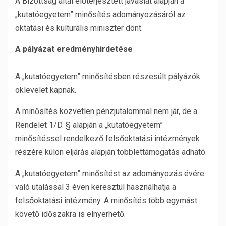
A Bizottság által előterjesztett javaslat alapján a
„kutatóegyetem” minősítés adományozásáról az
oktatási és kulturális miniszter dönt.
A pályázat eredményhirdetése
A „kutatóegyetem” minősítésben részesült pályázók
oklevelet kapnak.
A minősítés közvetlen pénzjutalommal nem jár, de a
Rendelet 1/D. § alapján a „kutatóegyetem”
minősítéssel rendelkező felsőoktatási intézmények
részére külön eljárás alapján többlettámogatás adható.
A „kutatóegyetem” minősítést az adományozás évére
való utalással 3 éven keresztül használhatja a
felsőoktatási intézmény. A minősítés több egymást
követő időszakra is elnyerhető.