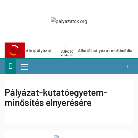
ítő ötletpályázat
Alkotói pályázat multimédia-kiállításho
Pályázat-kutatóegyetem-
minősítés elnyerésére