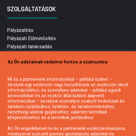
SZOLGÁLTATÁSOK
Pályázatírás
Pályázati Előminősítés
Pályázati tanácsadás
Pályázatírás vállalkozásoknak
Az Ön adatainak védelme fontos a számunkra
Mezőgazdasági pályázatírás
Pályázatírás magánszemélyeknek
Mi és a partnereink információkat – például sütiket –
Pályázatírás civil szervezeteknek
tárolunk egy eszközön vagy hozzáférünk az eszközön tárolt
Pályázatírás önkormányzatoknak
információkhoz, és személyes adatokat – például egyedi
azonosítókat és az eszköz által küldött alapvető
Pályázatfigyelés
információkat – kezelünk személyre szabott hirdetések és
Specifikus pályázatfigyelés vagy hírlevél
tartalom nyújtásához, hirdetés- és tartalomméréshez,
nézettségi adatok gyűjtéséhez, valamint termékek
kifejlesztéséhez és a termékek javításához.
PÁLYÁZATFIGYELŐ
Az Ön engedélyével mi és a partnereink eszközleolvasásos
módszerrel szerzett pontos geolokációs adatokat és