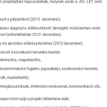
ó projektjéhez kapcsolódnak, melynek során a JÓL-LÉT, mint
szít a pályázókról (2013. december);
őpiaci diagnózis előkészítését támogató módszertani work-
vel (előreláthatóan 2013. december);
kép és akcióterv előkészítéséhez (2013.december);
iztosít a következő tematika mentén:
ékenyítés, csapatépítés,
diszkriminációs fogalmi, jogszabályi, esetkezelési keretek,
nők, munkáltatók),
,esetmegbeszélések, értékelési rendszerek, kommunikáció stb.;
pervíziót nyújt a projekt időtartama alatt;