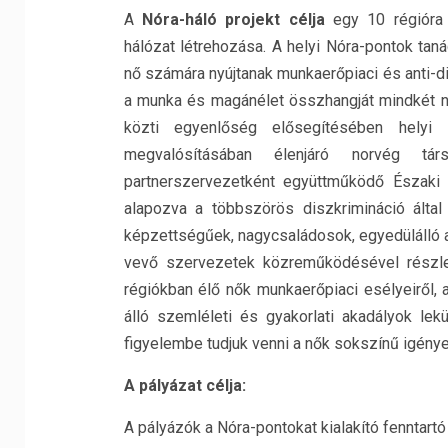
A
Nóra-háló projekt célja
egy 10 régióra k
hálózat létrehozása. A helyi Nóra-pontok tan
nő számára nyújtanak munkaerőpiaci és anti-d
a munka és magánélet összhangját mindkét n
közti egyenlőség elősegítésében helyi
megvalósításában élenjáró norvég tá
partnerszervezetként együttműködő Északi 
alapozva a többszörös diszkrimináció által 
képzettségűek, nagycsaládosok, egyedülálló any
vevő szervezetek közreműködésével részlet
régiókban élő nők munkaerőpiaci esélyeiről, a
álló szemléleti és gyakorlati akadályok lek
figyelembe tudjuk venni a nők sokszínű igénye
A pályázat célja:
A pályázók a Nóra-pontokat kialakító fenntar