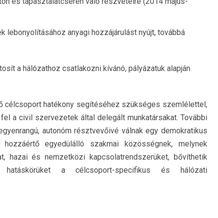
ton és tapasztalatcserén való részvételre (2014 május-
k lebonyolításához anyagi hozzájárulást nyújt, továbbá
iztosít a hálózathoz csatlakozni kívánó, pályázatuk alapján
évő célcsoport hatékony segítéséhez szükséges szemlélettel,
l a civil szervezetek által delegált munkatársakat. További
, egyenrangú, autonóm résztvevőivé válnak egy demokratikus
s hozzáértő egyedülálló szakmai közösségnek, melynek
, hazai és nemzetközi kapcsolatrendszerüket, bővíthetik
etik hatáskörüket a célcsoport-specifikus és hálózati