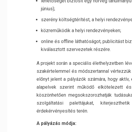
lehetőséget biztosít egy norvég tanulmányú
június);
szerény költségtérítést, a helyi rendezvénye
közreműködik a helyi rendezvényeken;
online és offline láthatóságot, publicitást b
kiválasztott szervezetek részére.
A projekt során a speciális élethelyzetben l
szakértelemmel és módszertannal vértezzük fe
előnyt jelent a pályázók számára, hogy aktív
alapelvek szerint működő elkötelezett é
köszönhetően megsokszorozhatják tudásukat
szolgáltatási palettájukat, kiterjeszth
érdekérvényesítés terén.
A pályázás módja: