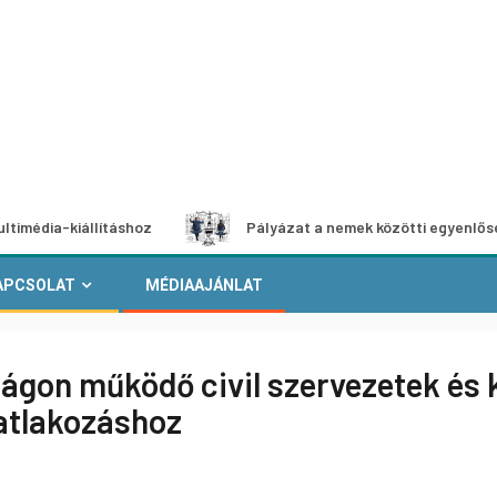
állításhoz
Pályázat a nemek közötti egyenlőség európai 
APCSOLAT
MÉDIAAJÁNLAT
ágon működő civil szervezetek és
tlakozáshoz