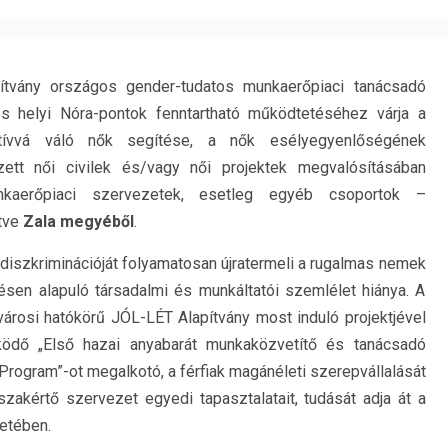
tvány országos gender-tudatos munkaerőpiaci tanácsadó
és helyi Nóra-pontok fenntartható működtetéséhez várja a
aktívvá váló nők segítése, a nők esélyegyenlőségének
ezett női civilek és/vagy női projektek megvalósításában
unkaerőpiaci szervezetek, esetleg egyéb csoportok –
etve
Zala megyéből
.
iszkriminációját folyamatosan újratermeli a rugalmas nemek
en alapuló társadalmi és munkáltatói szemlélet hiánya. A
árosi hatókörű JÓL-LÉT Alapítvány most induló projektjével
ködő „Első hazai anyabarát munkaközvetítő és tanácsadó
ogram”-ot megalkotó, a férfiak magánéleti szerepvállalását
akértő szervezet egyedi tapasztalatait, tudását adja át a
retében.