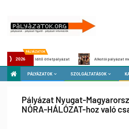
PÁLYÁZATOK
ároszöldítő ötletpályázat
Alkotói pályázat multimédia-ki
2026
PÁLYÁZATOK
SZOLGÁLTATÁSOK
K
Pályázat Nyugat-Magyarorsz
NÓRA-HÁLÓZAT-hoz való csa