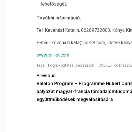
lehetőségét.
További információ:
Tel: Keveházi Katalin, 06209732803, Kánya K
E-mail: kevehazi.kata@jol-let.com, illetve kany
www.jol-let.com
Foglalkoztatási pályázatok
JÓL-LÉT Közhasznú
Tags:
Previous
Balaton Program – Programme Hubert Curi
pályázat magyar-francia társadalomtudomá
együttműködések megvalósítására