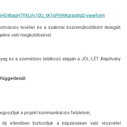
ihHO4hagH7YXLVy10U_
tK1qPh9tKqIipdtg0/viewform
, motivációs levéllel és a szakmai közreműködőként delegált
égekre való megküldésével.
anyag és a személyes találkozó alapján a JÓL-LÉT Alapítvány
függetlenül:
gosztjuk a projekt kommunikációs felületein,
 díj ellenében biztosítjuk a képzéseken való részvétel