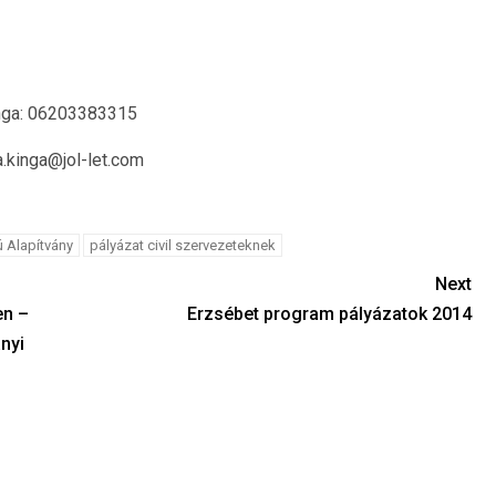
inga: 06203383315
a.kinga@jol-let.com
 Alapítvány
pályázat civil szervezeteknek
Next
en –
Erzsébet program pályázatok 2014
nyi