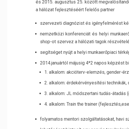
és 2015. augusztus 25. között megvalósítand
a hálózat fejlesztéséért felelős partner
szervezeti diagnózist és igényfelmérést ké
nemzetközi konferenciát és helyi munkaer
shop-ot szervez a hálózati tagok részvételé
segítséget nyújt a helyi munkaerőpiaci tér
2014.januártól májusig 4*2 napos képzést b
1. alkalom: akcióterv-elemzés, gender-érz
2. alkalom: érdekérvényesítési technikák, 
3. alkalom: JL módszertani tudás-átadás (
4. alkalom: Train the trainer (fejlesztés
folyamatos mentori szolgáltatásokat, havi szu