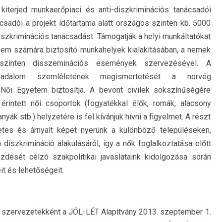
iterjed munkaerőpiaci és anti-diszkriminációs tanácsadói
ácsadói a projekt időtartama alatt országos szinten kb. 5000
iszkriminációs tanácsadást. Támogatják a helyi munkáltatókat
em számára biztosító munkahelyek kialakításában, a nemek
 szinten disszeminációs események szervezésével. A
rsadalom szemléletének megismertetését a norvég
Női Egyetem biztosítja. A bevont civilek sokszínűségére
érintett női csoportok (fogyatékkal élők, romák, alacsony
ák stb.) helyzetére is fel kívánjuk hívni a figyelmet. A részt
es és árnyalt képet nyerünk a különböző településeken,
 diszkrimináció alakulásáról, így a nők foglalkoztatása előtt
üzdését célzó szakpolitikai javaslataink kidolgozása során
it és lehetőségeit.
tó szervezetekként a JÓL-LÉT Alapítvány 2013. szeptember 1.