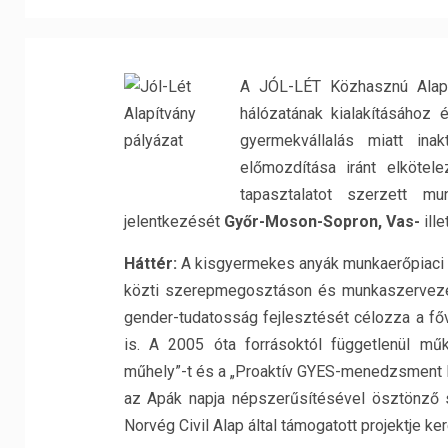
A JÓL-LÉT Közhasznú Alapí
hálózatának kialakításához 
gyermekvállalás miatt in
előmozdítása iránt elkötel
tapasztalatot szerzett m
jelentkezését
Győr-Moson-Sopron, Vas-
ill
Háttér:
A kisgyermekes anyák munkaerőpiaci d
közti szerepmegosztáson és munkaszervezés
gender-tudatosság fejlesztését célozza a főv
is. A 2005 óta forrásoktól függetlenül mű
műhely”-t és a „Proaktív GYES-menedzsment Pr
az Apák napja népszerűsítésével ösztönző sz
Norvég Civil Alap által támogatott projektje ke