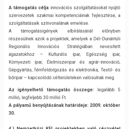
A támogatás célja
innovációs szolgáltatásokat nyújtó
szervezetek szakmai kompetenciáinak fejlesztése, a
szolgáltatásaik színvonalának emelése.
A támogatásigények elbírálásánál előnyben
részesülnek azok a projektek, amelyek a Dél-Dunántúli
Regionális Innovációs Stratégiában nevesített
ágazatokhoz – Kulturális ipar, Egészség ipar,
Környezeti ipar, Élelmiszeripar és agrár-innováció,
Gépgyártás, fémfeldolgozás és elektronika, Textil- és
bőripar – kapcsolódó célterületeken valósulnak meg.
Az igényelhető támogatás összege:
legalább 5
millió, legfeljebb 30 millió Ft.
A pályamű benyújtásának határideje: 2009. október
30.
4.) Nemzetközi KFI projektekben való részvétel