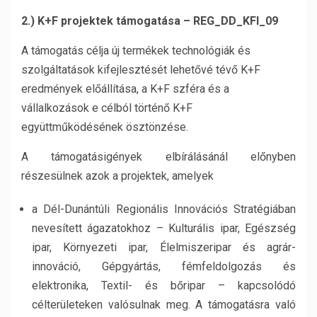
2.) K+F projektek támogatása – REG_DD_KFI_09
A támogatás célja új termékek technológiák és
szolgáltatások kifejlesztését lehetővé tévő K+F
eredmények előállítása, a K+F szféra és a
vállalkozások e célból történő K+F
együttműködésének ösztönzése.
A támogatásigények elbírálásánál előnyben
részesülnek azok a projektek, amelyek
a Dél-Dunántúli Regionális Innovációs Stratégiában
nevesített ágazatokhoz – Kulturális ipar, Egészség
ipar, Környezeti ipar, Élelmiszeripar és agrár-
innováció, Gépgyártás, fémfeldolgozás és
elektronika, Textil- és bőripar – kapcsolódó
célterületeken valósulnak meg. A támogatásra való