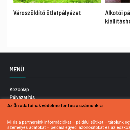
Városzöldítő ötletpályázat
Alkotói p
kiállításh
MENÜ
Kezdőlap
Pályázatírás
Bemutatkozás
Az Ön adatainak védelme fontos a számunkra
Médiaajánlat
Hírlevél feliratkozás
Mi és a partnereink információkat – például sütiket – tárolunk
személyes adatokat – például egyedi azonosítókat és az eszköz 
Impresszum