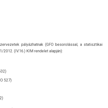
szervezetek pályázhatnak (GFO besorolással, a statisztikai
/2012. (IV.16.) KIM rendelet alapján):
532)
FO 527)
2)