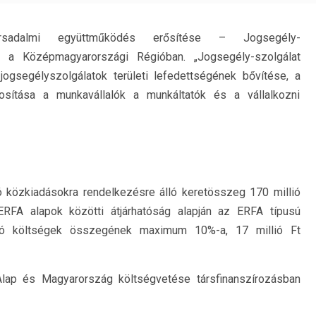
sadalmi együttműködés erősítése – Jogsegély-
se a Középmagyarországi Régióban. „Jogsegély-szolgálat
 jogsegélyszolgálatok területi lefedettségének bővítése, a
osítása a munkavállalók a munkáltatók és a vállalkozni
 közkiadásokra rendelkezésre álló keretösszeg 170 millió
RFA alapok közötti átjárhatóság alapján az ERFA típusú
tó költségek összegének maximum 10%-a, 17 millió Ft
 Alap és Magyarország költségvetése társfinanszírozásban