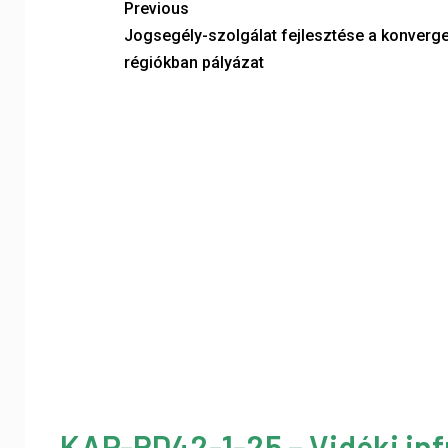
Previous
Jogsegély-szolgálat fejlesztése a konverg
régiókban pályázat
KAP-RD42-1-25 – Vidéki inf