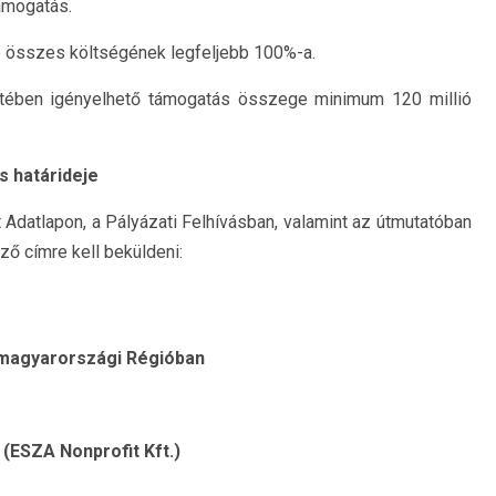
ámogatás.
ó összes költségének legfeljebb 100%-a.
retében igényelhető támogatás összege minimum 120 millió
s határideje
t Adatlapon, a Pályázati Felhívásban, valamint az útmutatóban
ző címre kell beküldeni:
-magyarországi Régióban
 (ESZA Nonprofit Kft.)