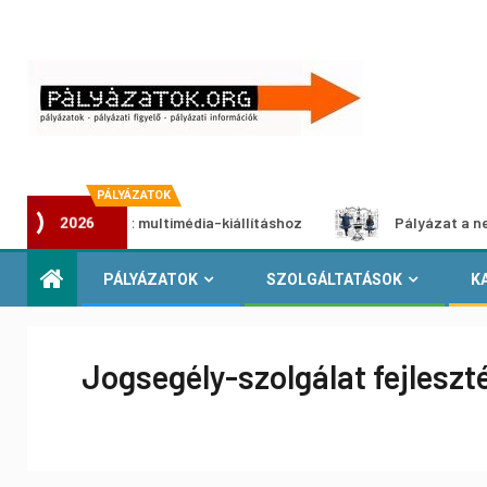
PÁLYÁZATOK
i pályázat multimédia-kiállításhoz
Pályázat a nemek közöt
2026
PÁLYÁZATOK
SZOLGÁLTATÁSOK
K
Jogsegély-szolgálat fejlesz