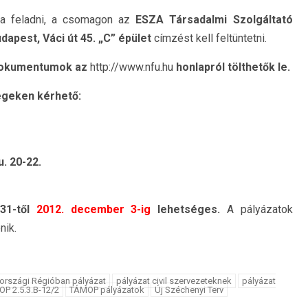
ja feladni, a csomagon az
ESZA Társadalmi
Szolgáltató
dapest, Váci út 45. „C”
épület
címzést kell feltüntetni.
i dokumentumok az
http://www.nfu.hu
honlapról tölthetők le.
ségeken kérhető:
. 20-22.
 31-től
2012. december 3-ig
lehetséges.
A pályázatok
nik.
országi Régióban pályázat
pályázat civil szervezeteknek
pályázat
P 2.5.3.B-12/2
TÁMOP pályázatok
Új Széchenyi Terv