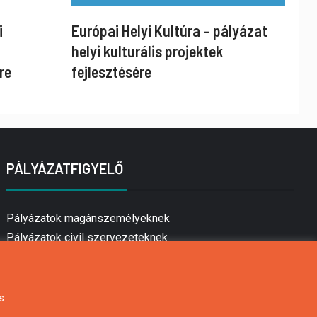
i
Európai Helyi Kultúra – pályázat
helyi kulturális projektek
re
fejlesztésére
PÁLYÁZATFIGYELŐ
Pályázatok magánszemélyeknek
Pályázatok civil szervezeteknek
Pályázatok vállalkozásoknak
Önkormányzati pályázatok
Mezőgazdasági pályázatok
s
Falusi turizmus pályázatok