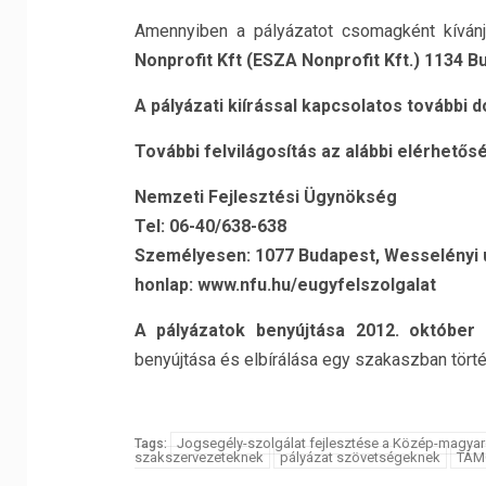
Amennyiben a pályázatot csomagként kíván
Nonprofit Kft (ESZA Nonprofit Kft.) 1134 Bu
A pályázati kiírással kapcsolatos tovább
További felvilágosítás az alábbi elérhető
Nemzeti Fejlesztési Ügynökség
Tel: 06-40/638-638
Személyesen: 1077 Budapest, Wesselényi u
honlap: www.nfu.hu/eugyfelszolgalat
A pályázatok benyújtása 2012. október
benyújtása és elbírálása egy szakaszban törté
Jogsegély-szolgálat fejlesztése a Közép-magyar
Tags:
szakszervezeteknek
pályázat szövetségeknek
TÁMO