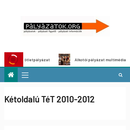
dítő ötletpályázat
Alkotói pályázat multimédia-kiállításh
Kétoldalú TéT 2010-2012