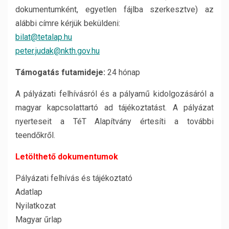
dokumentumként, egyetlen fájlba szerkesztve) az
alábbi címre kérjük beküldeni:
bilat@tetalap.hu
peter.judak@nkth.gov.hu
Támogatás futamideje:
24 hónap
A pályázati felhívásról és a pályamű kidolgozásáról a
magyar kapcsolattartó ad tájékoztatást. A pályázat
nyerteseit a TéT Alapítvány értesíti a további
teendőkről.
Letölthető dokumentumok
Pályázati felhívás és tájékoztató
Adatlap
Nyilatkozat
Magyar űrlap