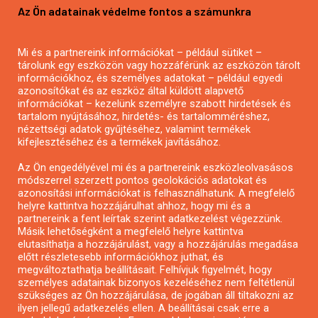
Az Ön adatainak védelme fontos a számunkra
Mezőgazdasági pályázatírás
Pályázatírás magánszemélyeknek
Mi és a partnereink információkat – például sütiket –
Pályázatírás civil szervezeteknek
tárolunk egy eszközön vagy hozzáférünk az eszközön tárolt
Pályázatírás önkormányzatoknak
információkhoz, és személyes adatokat – például egyedi
azonosítókat és az eszköz által küldött alapvető
Pályázatfigyelés
információkat – kezelünk személyre szabott hirdetések és
Specifikus pályázatfigyelés vagy hírlevél
tartalom nyújtásához, hirdetés- és tartalomméréshez,
nézettségi adatok gyűjtéséhez, valamint termékek
kifejlesztéséhez és a termékek javításához.
PÁLYÁZATFIGYELŐ
Az Ön engedélyével mi és a partnereink eszközleolvasásos
módszerrel szerzett pontos geolokációs adatokat és
azonosítási információkat is felhasználhatunk. A megfelelő
helyre kattintva hozzájárulhat ahhoz, hogy mi és a
Pályázatok magánszemélyeknek
partnereink a fent leírtak szerint adatkezelést végezzünk.
Pályázatok civil szervezeteknek
Másik lehetőségként a megfelelő helyre kattintva
elutasíthatja a hozzájárulást, vagy a hozzájárulás megadása
Pályázatok vállalkozásoknak
előtt részletesebb információkhoz juthat, és
Önkormányzati pályázatok
megváltoztathatja beállításait. Felhívjuk figyelmét, hogy
személyes adatainak bizonyos kezeléséhez nem feltétlenül
Mezőgazdasági pályázatok
szükséges az Ön hozzájárulása, de jogában áll tiltakozni az
Falusi turizmus pályázatok
ilyen jellegű adatkezelés ellen. A beállításai csak erre a