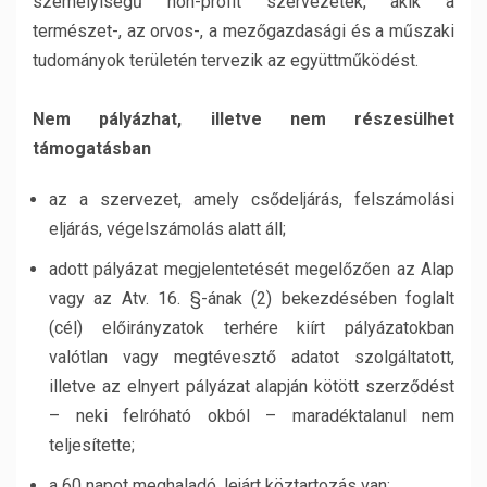
személyiségű non-profit szervezetek, akik a
természet-, az orvos-, a mezőgazdasági és a műszaki
tudományok területén tervezik az együttműködést.
Nem pályázhat, illetve nem részesülhet
támogatásban
az a szervezet, amely csődeljárás, felszámolási
eljárás, végelszámolás alatt áll;
adott pályázat megjelentetését megelőzően az Alap
vagy az Atv. 16. §-ának (2) bekezdésében foglalt
(cél) előirányzatok terhére kiírt pályázatokban
valótlan vagy megtévesztő adatot szolgáltatott,
illetve az elnyert pályázat alapján kötött szerződést
– neki felróható okból – maradéktalanul nem
teljesítette;
a 60 napot meghaladó, lejárt köztartozás van;