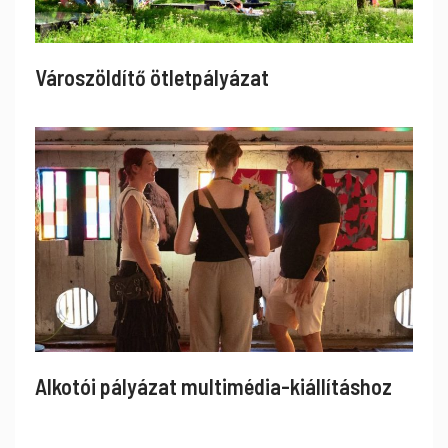
Városzöldítő ötletpályázat
Alkotói pályázat multimédia-kiállításhoz