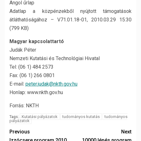
Angol űrlap
Adatlap a közpénzekből nyújtott támogatások
átláthatóságához – V71.01.18-01, 2010.03.29 15:30
(799 KB)
Magyar kapcsolattartó
Judák Péter
Nemzeti Kutatási és Technológiai Hivatal
Tel: (06 1) 484 2573
Fax: (06 1) 266 0801
E-mail:
peter.judak@nkth.gov.hu
Honlap: www.nkth.gov.hu
Forrás: NKTH
Kutatási pályázatok
tudományos kutatás
tudományos
Tags:
pályázatok
Previous
Next
Izzócsere program 2010
10000 lépés program