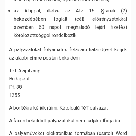
az Alappal, illetve az Atv. 16. §-ának (2)
bekezdésében foglalt (cél) előirányzatokkal
szemben 60 napot meghaladó lejárt fizetési
kötelezettséggel rendelkezik.
A pályázatokat folyamatos feladási határidővel kérjük
az alábbi
cím
re postán beküldeni:
TéT Alapítvány
Budapest
Pf. 38
1255
A borítékra kérjük ráírni: Kétoldalú TéT pályázat
A faxon beküldött pályázatokat nem tudjuk elfogadni.
A pályaműveket elektronikus formában (csatolt Word