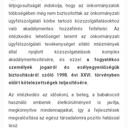
létjogosultságát indokolja, hogy az önkormányzatok
többségében még nem biztosítottak az önkormányzati
ügyfélszolgálati körbe tartozó közszolgáltatásokhoz
való akadálymentes hozzáférés feltételei. Az
intézkedés lehetőséget teremt az önkormányzati
ügyfélszolgálati tevékenységet ellátó intézmények
által nyújtott közszolgatatások komplex
akadálymentesítésére, és ezzel
a fogyatékos
személyek jogairól és esélyegyenlőségük
biztosításáról szóló 1998. évi XXVI. törvényben
előírt kötelezettségek teljesítésére.
Az intézkedés az időskorú, a beteg, a babakocsit
használó emberek életkörülményeit is javítja,
megkönnyítve mindennapjaikat, így a fejlesztések
megvalósítása az egész társadalomra pozitív hatással
lesz.