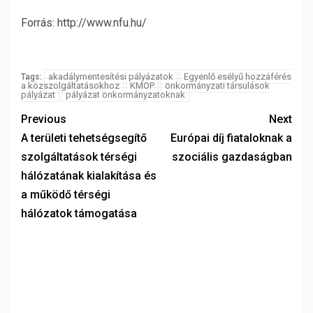
Forrás: http://www.nfu.hu/
akadálymentesítési pályázatok
Egyenlő esélyű hozzáférés
Tags:
a közszolgáltatásokhoz
KMOP
önkormányzati társulások
pályázat
pályázat önkormányzatoknak
Previous
Next
A területi tehetségsegítő
Európai díj fiataloknak a
szolgáltatások térségi
szociális gazdaságban
hálózatának kialakítása és
a működő térségi
hálózatok támogatása