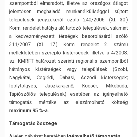
szempontból elmaradott, illetve az országos átlagot
jelentősen meghaladó munkanélküliséggel sújtott
települések jegyzékéről szóló 240/2006. (XI. 30.)
Korm. rendelet hatálya alá tartozó települések, valamint
a kedvezményezett térségek besorolásáról szóló
311/2007. (XI. 17.) Korm. rendelet 2. számú
mellékletében szereplő kistérségek, illetve a 4/2008.
sz. KMRFT határozat szerinti regionális szempontból
hátrányos kistérségek vagy települések (Szobi,
Nagykátai, Ceglédi, Dabasi, Aszódi kistérségek;
Ipolytölgyes, Jászkarajenő, Kocsér, Mikebuda,
Tápiószőlős települések) esetében az igényelhető
támogatás mértéke az elszámolható költség
maximum 95 %-a.
Támogatás összege
A jelen pályázat keretében
igényelhető támogatás