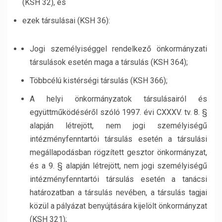
(KSH 32), és
ezek társulásai (KSH 36):
Jogi személyiséggel rendelkező önkormányzati
társulások esetén maga a társulás (KSH 364);
Többcélú kistérségi társulás (KSH 366);
A helyi önkormányzatok társulásairól és
együttműködéséről szóló 1997. évi CXXXV. tv. 8. §
alapján létrejött, nem jogi személyiségű
intézményfenntartói társulás esetén a társulási
megállapodásban rögzített gesztor önkormányzat,
és a 9. § alapján létrejött, nem jogi személyiségű
intézményfenntartói társulás esetén a tanácsi
határozatban a társulás nevében, a társulás tagjai
közül a pályázat benyújtására kijelölt önkormányzat
(KSH 321);