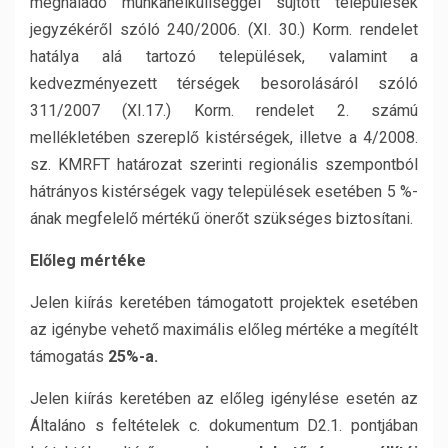
meghaladó munkanélküliséggel sújtott települések
jegyzékéről szóló 240/2006. (XI. 30.) Korm. rendelet
hatálya alá tartozó települések, valamint a
kedvezményezett térségek besorolásáról szóló
311/2007 (XI.17.) Korm. rendelet 2. számú
mellékletében szereplő kistérségek, illetve a 4/2008.
sz. KMRFT határozat szerinti regionális szempontból
hátrányos kistérségek vagy települések esetében 5 %-
ának megfelelő mértékű önerőt szükséges biztosítani.
Előleg mértéke
Jelen kiírás keretében támogatott projektek esetében
az igénybe vehető maximális előleg mértéke a megítélt
támogatás
25%-a.
Jelen kiírás keretében az előleg igénylése esetén az
Általáno s feltételek c. dokumentum D2.1. pontjában