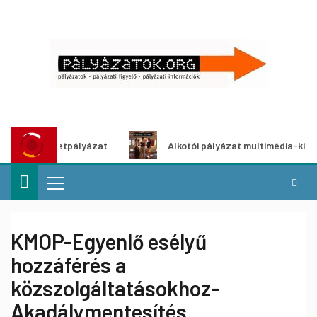
tletpályázat
Alkotói pályázat multimédia-kiállításhoz
KMOP-Egyenlő esélyű
hozzáférés a
közszolgáltatásokhoz-
Akadálymentesítés