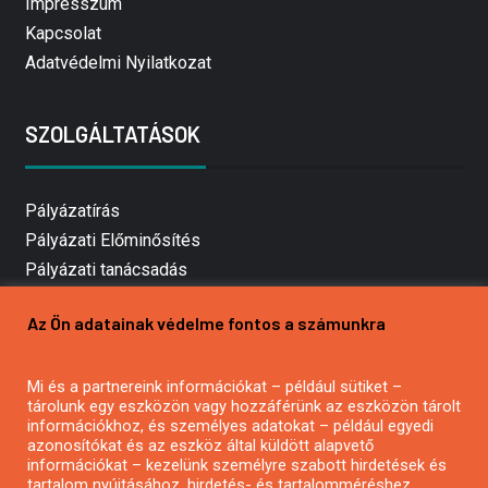
Impresszum
Kapcsolat
Adatvédelmi Nyilatkozat
SZOLGÁLTATÁSOK
Pályázatírás
Pályázati Előminősítés
Pályázati tanácsadás
Pályázatírás vállalkozásoknak
Az Ön adatainak védelme fontos a számunkra
Mezőgazdasági pályázatírás
Pályázatírás magánszemélyeknek
Mi és a partnereink információkat – például sütiket –
Pályázatírás civil szervezeteknek
tárolunk egy eszközön vagy hozzáférünk az eszközön tárolt
Pályázatírás önkormányzatoknak
információkhoz, és személyes adatokat – például egyedi
azonosítókat és az eszköz által küldött alapvető
Pályázatfigyelés
információkat – kezelünk személyre szabott hirdetések és
Specifikus pályázatfigyelés vagy hírlevél
tartalom nyújtásához, hirdetés- és tartalomméréshez,