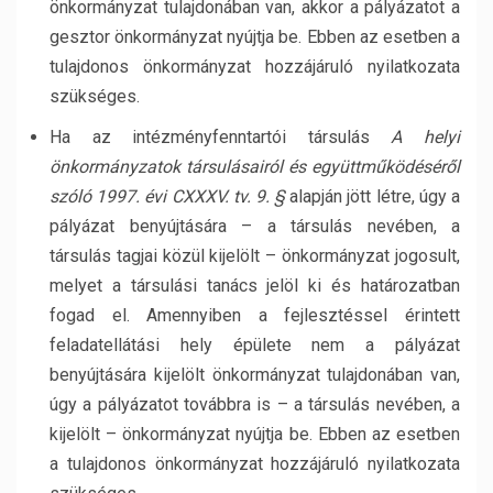
önkormányzat tulajdonában van, akkor a pályázatot a
gesztor önkormányzat nyújtja be. Ebben az esetben a
tulajdonos önkormányzat hozzájáruló nyilatkozata
szükséges.
Ha az intézményfenntartói társulás
A helyi
önkormányzatok társulásairól és együttműködéséről
szóló 1997. évi CXXXV. tv. 9. §
alapján jött létre, úgy a
pályázat benyújtására – a társulás nevében, a
társulás tagjai közül kijelölt – önkormányzat jogosult,
melyet a társulási tanács jelöl ki és határozatban
fogad el. Amennyiben a fejlesztéssel érintett
feladatellátási hely épülete nem a pályázat
benyújtására kijelölt önkormányzat tulajdonában van,
úgy a pályázatot továbbra is – a társulás nevében, a
kijelölt – önkormányzat nyújtja be. Ebben az esetben
a tulajdonos önkormányzat hozzájáruló nyilatkozata