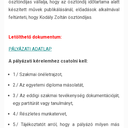
ösztöndíjas vállalja, hogy az ösztöndíj időtartama alatt
készített művek publikálásánál, előadások alkalmával
feltünteti, hogy Kodály Zoltán ösztöndíjas.
Letölthető dokumentum:
PÁLYÁZATI ADATLAP
A pályázati kérelemhez csatolni kell:
1./ Szakmai önéletrajzot,
2./ Az egyetemi diploma másolatát,
3./ Az eddigi szakmai tevékenység dokumentációját,
egy partitúrát vagy tanulmányt,
4./ Részletes munkatervet,
5./ Tájékoztatót arról, hogy a pályázó milyen más