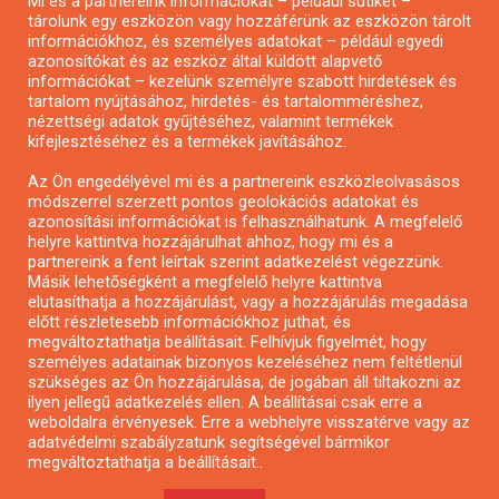
Mi és a partnereink információkat – például sütiket –
Pályázatírás civil szervezeteknek
tárolunk egy eszközön vagy hozzáférünk az eszközön tárolt
Pályázatírás önkormányzatoknak
információkhoz, és személyes adatokat – például egyedi
azonosítókat és az eszköz által küldött alapvető
Pályázatfigyelés
információkat – kezelünk személyre szabott hirdetések és
Specifikus pályázatfigyelés vagy hírlevél
tartalom nyújtásához, hirdetés- és tartalomméréshez,
nézettségi adatok gyűjtéséhez, valamint termékek
kifejlesztéséhez és a termékek javításához.
PÁLYÁZATFIGYELŐ
Az Ön engedélyével mi és a partnereink eszközleolvasásos
módszerrel szerzett pontos geolokációs adatokat és
azonosítási információkat is felhasználhatunk. A megfelelő
helyre kattintva hozzájárulhat ahhoz, hogy mi és a
Pályázatok magánszemélyeknek
partnereink a fent leírtak szerint adatkezelést végezzünk.
Pályázatok civil szervezeteknek
Másik lehetőségként a megfelelő helyre kattintva
elutasíthatja a hozzájárulást, vagy a hozzájárulás megadása
Pályázatok vállalkozásoknak
előtt részletesebb információkhoz juthat, és
Önkormányzati pályázatok
megváltoztathatja beállításait. Felhívjuk figyelmét, hogy
személyes adatainak bizonyos kezeléséhez nem feltétlenül
Mezőgazdasági pályázatok
szükséges az Ön hozzájárulása, de jogában áll tiltakozni az
Falusi turizmus pályázatok
ilyen jellegű adatkezelés ellen. A beállításai csak erre a
weboldalra érvényesek. Erre a webhelyre visszatérve vagy az
Napelem pályázatok
adatvédelmi szabályzatunk segítségével bármikor
GINOP pályázatok
megváltoztathatja a beállításait..