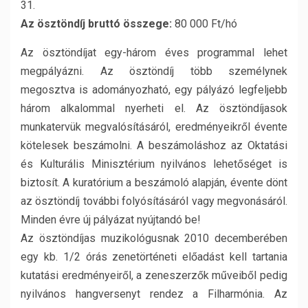
31.
Az ösztöndíj bruttó összege:
80 000 Ft/hó
Az ösztöndíjat egy-három éves programmal lehet
megpályázni. Az ösztöndíj több személynek
megosztva is adományozható, egy pályázó legfeljebb
három alkalommal nyerheti el. Az ösztöndíjasok
munkatervük megvalósításáról, eredményeikről évente
kötelesek beszámolni. A beszámoláshoz az Oktatási
és Kulturális Minisztérium nyilvános lehetőséget is
biztosít. A kuratórium a beszámoló alapján, évente dönt
az ösztöndíj további folyósításáról vagy megvonásáról.
Minden évre új pályázat nyújtandó be!
Az ösztöndíjas muzikológusnak 2010 decemberében
egy kb. 1/2 órás zenetörténeti előadást kell tartania
kutatási eredményeiről, a zeneszerzők műveiből pedig
nyilvános hangversenyt rendez a Filharmónia. Az