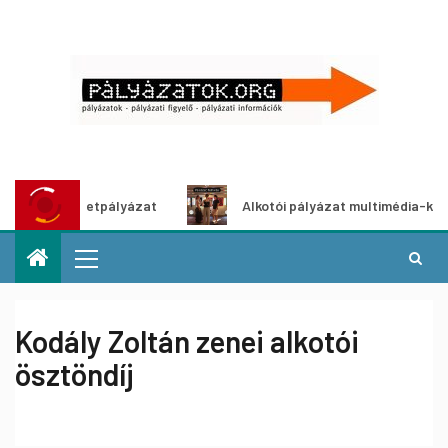
tő ötletpályázat
Alkotói pályázat multimédia-kiállításhoz
Kodály Zoltán zenei alkotói
ösztöndíj