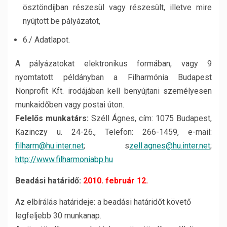
ösztöndíjban részesül vagy részesült, illetve mire
nyújtott be pályázatot,
6./ Adatlapot.
A pályázatokat elektronikus formában, vagy 9
nyomtatott példányban a Filharmónia Budapest
Nonprofit Kft. irodájában kell benyújtani személyesen
munkaidőben vagy postai úton.
Felelős munkatárs:
Széll Ágnes, cím: 1075 Budapest,
Kazinczy u. 24-26., Telefon: 266-1459, e-mail:
filharm@hu.inter.net
; s
zell.agnes@hu.inter.net
;
http://www.filharmoniabp.hu
Beadási határidő:
2010. február 12.
Az elbírálás határideje: a beadási határidőt követő
legfeljebb 30 munkanap.