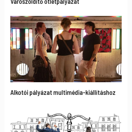
Városzöldítő ötletpályázat
Alkotói pályázat multimédia-kiállításhoz