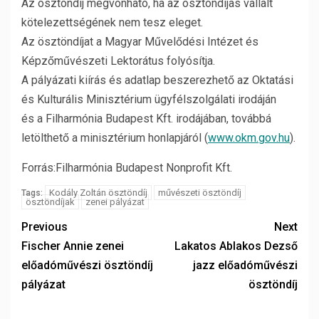
Az ösztöndíj megvonható, ha az ösztöndíjas vállalt
kötelezettségének nem tesz eleget.
Az ösztöndíjat a Magyar Művelődési Intézet és
Képzőművészeti Lektorátus folyósítja.
A pályázati kiírás és adatlap beszerezhető az Oktatási
és Kulturális Minisztérium ügyfélszolgálati irodáján
és a Filharmónia Budapest Kft. irodájában, továbbá
letölthető a minisztérium honlapjáról (
www.okm.gov.hu
).
Forrás:Filharmónia Budapest Nonprofit Kft.
Kodály Zoltán ösztöndíj
művészeti ösztöndíj
Tags:
ösztöndíjak
zenei pályázat
Previous
Next
Fischer Annie zenei
Lakatos Ablakos Dezső
előadóművészi ösztöndíj
jazz előadóművészi
pályázat
ösztöndíj