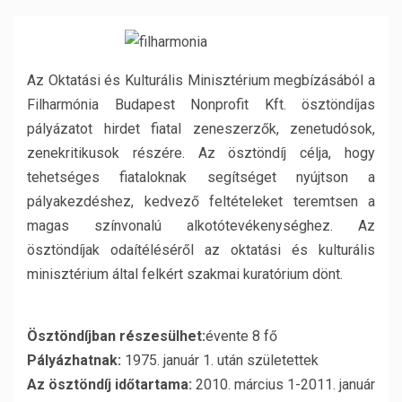
Az Oktatási és Kulturális Minisztérium megbízásából a
Filharmónia Budapest Nonprofit Kft. ösztöndíjas
pályázatot hirdet fiatal zeneszerzők, zenetudósok,
zenekritikusok részére. Az ösztöndíj célja, hogy
tehetséges fiataloknak segítséget nyújtson a
pályakezdéshez, kedvező feltételeket teremtsen a
magas színvonalú alkotótevékenységhez. Az
ösztöndíjak odaítéléséről az oktatási és kulturális
minisztérium által felkért szakmai kuratórium dönt.
Ösztöndíjban részesülhet:
évente 8 fő
Pályázhatnak:
1975. január 1. után születettek
Az ösztöndíj időtartama:
2010. március 1-2011. január