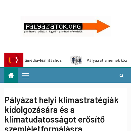
t multimédia-kiállításhoz
Pályázat a nemek közötti egye
Pályázat helyi klímastratégiák
kidolgozására és a
klímatudatosságot erősítő
szemléletformálásra