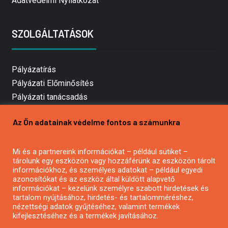
Adatvédelmi Nyilatkozat
SZOLGÁLTATÁSOK
Pályázatírás
Pályázati Előminősítés
Pályázati tanácsadás
Pályázatírás vállalkozásoknak
Az Ön adatainak védelme fontos a számunkra
Mezőgazdasági pályázatírás
Pályázatírás magánszemélyeknek
Mi és a partnereink információkat – például sütiket –
Pályázatírás civil szervezeteknek
tárolunk egy eszközön vagy hozzáférünk az eszközön tárolt
Pályázatírás önkormányzatoknak
információkhoz, és személyes adatokat – például egyedi
azonosítókat és az eszköz által küldött alapvető
Pályázatfigyelés
információkat – kezelünk személyre szabott hirdetések és
Specifikus pályázatfigyelés vagy hírlevél
tartalom nyújtásához, hirdetés- és tartalomméréshez,
nézettségi adatok gyűjtéséhez, valamint termékek
kifejlesztéséhez és a termékek javításához.
PÁLYÁZATFIGYELŐ