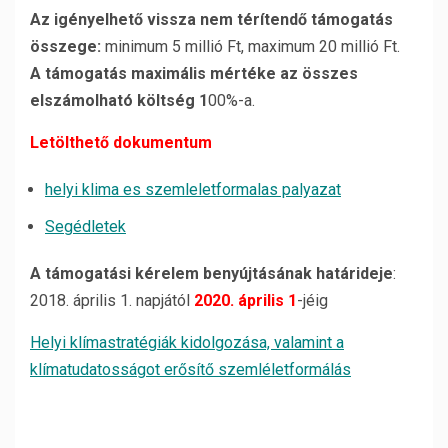
Az igényelhető vissza nem térítendő támogatás
összege:
minimum 5 millió Ft, maximum 20 millió Ft.
A támogatás maximális mértéke az összes
elszámolható költség 1
00%-a.
Letölthető dokumentum
helyi klima es szemleletformalas palyazat
Segédletek
A támogatási kérelem benyújtásának határideje
:
2018. április 1. napjától
2020. április 1
-jéig
Helyi klímastratégiák kidolgozása, valamint a
klímatudatosságot erősítő szemléletformálás