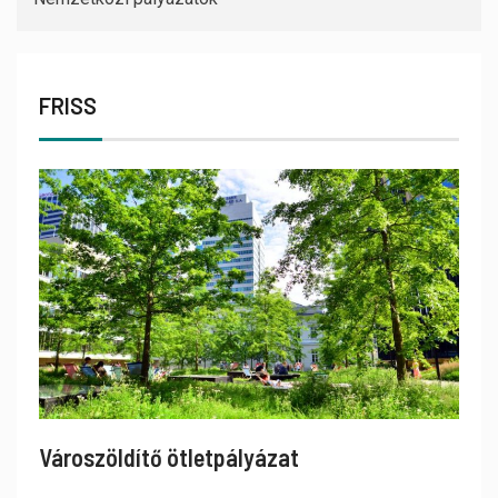
FRISS
Városzöldítő ötletpályázat