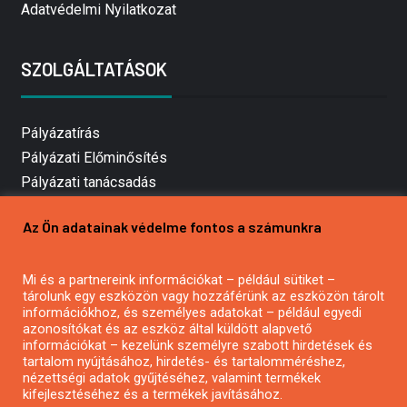
Adatvédelmi Nyilatkozat
SZOLGÁLTATÁSOK
Pályázatírás
Pályázati Előminősítés
Pályázati tanácsadás
Pályázatírás vállalkozásoknak
Az Ön adatainak védelme fontos a számunkra
Mezőgazdasági pályázatírás
Pályázatírás magánszemélyeknek
Mi és a partnereink információkat – például sütiket –
Pályázatírás civil szervezeteknek
tárolunk egy eszközön vagy hozzáférünk az eszközön tárolt
Pályázatírás önkormányzatoknak
információkhoz, és személyes adatokat – például egyedi
azonosítókat és az eszköz által küldött alapvető
Pályázatfigyelés
információkat – kezelünk személyre szabott hirdetések és
Specifikus pályázatfigyelés vagy hírlevél
tartalom nyújtásához, hirdetés- és tartalomméréshez,
nézettségi adatok gyűjtéséhez, valamint termékek
kifejlesztéséhez és a termékek javításához.