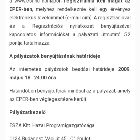
a www.esf.hu honlapon
regisztrálnia kell magát az
EPER-ben
, melyhez rendelkeznie kell egy érvényes
elektronikus levélcímmel (e-mail cím). A regisztrációval
és a Regisztrációs nyilatkozat benyújtásával
kapcsolatos információkat a pályázati útmutató 5.2
pontja tartalmazza.
A pályázatok benyújtásának határideje
Az internetes pályázatok beadási határideje
2009.
május 18. 24.00 óra
Határidőben benyújtottnak minősül az a pályázat, amely
az EPER-ben véglegesítésre került.
Pályázatkezelő
ESZA Kht. Hazai Programigazgatósága
1134 Budapest, Váci út 45. „C” épület