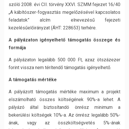
szóló 2008. évi CII. törvény XXVI. SZMM fejezet 16/40
„A kábítószer-fogyasztás megelőzésével kapcsolatos
feladatok” alcím elnevezésű fejezeti
kezelésűelőirányzat (ÁHT: 228653) terhére.
A pályázaton igényelhető támogatás összege és
formája
A pályázaton legalább 500 000 Ft, azaz ötszázezer
forint vissza nem térítendő támogatás igényelhető.
A támogatás mértéke
A pályázott támogatás mértéke maximum a projekt
elszámolható összes költségének 90%-a lehet. A
pályázó által biztosítandó önrész minimum a
bekerülési költségek 10%-a. Az önrész legalább 50%-
ának, vagy az összköltségvetés 5%-ának