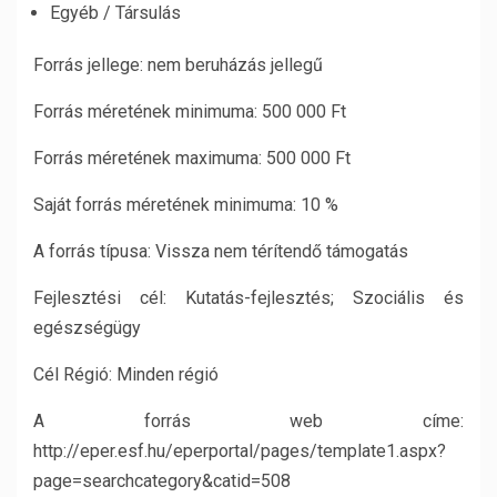
Egyéb / Társulás
Forrás jellege: nem beruházás jellegű
Forrás méretének minimuma: 500 000 Ft
Forrás méretének maximuma: 500 000 Ft
Saját forrás méretének minimuma: 10 %
A forrás típusa: Vissza nem térítendő támogatás
Fejlesztési cél: Kutatás-fejlesztés; Szociális és
egészségügy
Cél Régió: Minden régió
A forrás web címe:
http://eper.esf.hu/eperportal/pages/template1.aspx?
page=searchcategory&catid=508