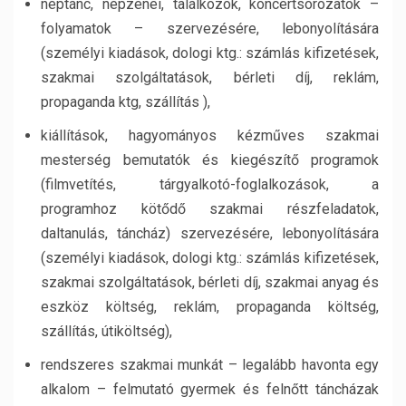
néptánc, népzenei, találkozók, koncertsorozatok –
folyamatok – szervezésére, lebonyolítására
(személyi kiadások, dologi ktg.: számlás kifizetések,
szakmai szolgáltatások, bérleti díj, reklám,
propaganda ktg, szállítás ),
kiállítások, hagyományos kézműves szakmai
mesterség bemutatók és kiegészítő programok
(filmvetítés, tárgyalkotó-foglalkozások, a
programhoz kötődő szakmai részfeladatok,
daltanulás, táncház) szervezésére, lebonyolítására
(személyi kiadások, dologi ktg.: számlás kifizetések,
szakmai szolgáltatások, bérleti díj, szakmai anyag és
eszköz költség, reklám, propaganda költség,
szállítás, útiköltség),
rendszeres szakmai munkát – legalább havonta egy
alkalom – felmutató gyermek és felnőtt táncházak