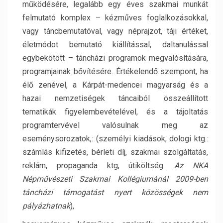
működésére, legalább egy éves szakmai munkát
felmutató komplex – kézműves foglalkozásokkal,
vagy táncbemutatóval, vagy néprajzot, táji értéket,
életmódot bemutató kiállítással, daltanulással
egybekötött – táncházi programok megvalósítására,
programjainak bővítésére. Értékelendő szempont, ha
élő zenével, a Kárpát-medencei magyarság és a
hazai nemzetiségek táncaiból összeállított
tematikák figyelembevételével, és a tájoltatás
programtervével valósulnak meg az
eseménysorozatok,: (személyi kiadások, dologi ktg.:
számlás kifizetés, bérleti díj, szakmai szolgáltatás,
reklám, propaganda ktg, útiköltség.
Az NKA
Népművészeti Szakmai Kollégiumánál 2009-ben
táncházi támogatást nyert közösségek nem
pályázhatnak
),