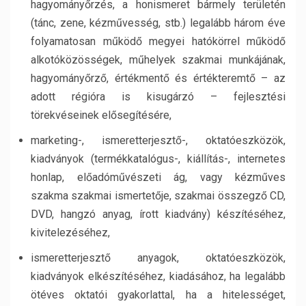
hagyományőrzés, a honismeret bármely területén
(tánc, zene, kézművesség, stb.) legalább három éve
folyamatosan működő megyei hatókörrel működő
alkotóközösségek, műhelyek szakmai munkájának,
hagyományőrző, értékmentő és értékteremtő – az
adott régióra is kisugárzó – fejlesztési
törekvéseinek elősegítésére,
marketing-, ismeretterjesztő-, oktatóeszközök,
kiadványok (termékkatalógus-, kiállítás-, internetes
honlap, előadóművészeti ág, vagy kézműves
szakma szakmai ismertetője, szakmai összegző CD,
DVD, hangzó anyag, írott kiadvány) készítéséhez,
kivitelezéséhez,
ismeretterjesztő anyagok, oktatóeszközök,
kiadványok elkészítéséhez, kiadásához, ha legalább
ötéves oktatói gyakorlattal, ha a hitelességet,