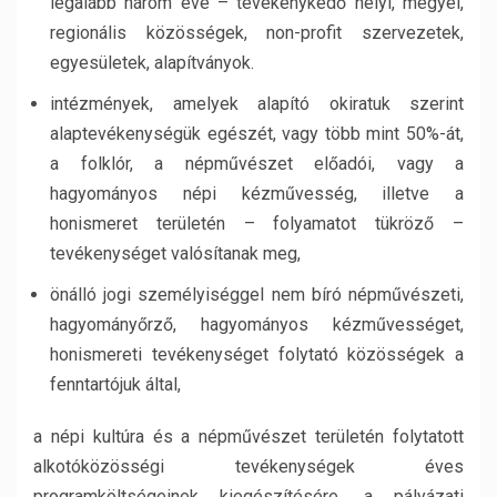
legalább három éve – tevékenykedő helyi, megyei,
regionális közösségek, non-profit szervezetek,
egyesületek, alapítványok.
intézmények, amelyek alapító okiratuk szerint
alaptevékenységük egészét, vagy több mint 50%-át,
a folklór, a népművészet előadói, vagy a
hagyományos népi kézművesség, illetve a
honismeret területén – folyamatot tükröző –
tevékenységet valósítanak meg,
önálló jogi személyiséggel nem bíró népművészeti,
hagyományőrző, hagyományos kézművességet,
honismereti tevékenységet folytató közösségek a
fenntartójuk által,
a népi kultúra és a népművészet területén folytatott
alkotóközösségi tevékenységek éves
programköltségeinek kiegészítésére, a pályázati