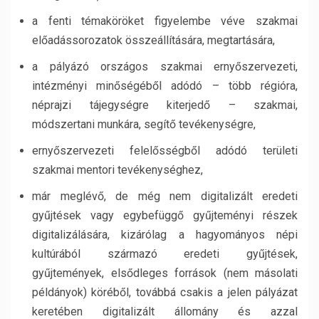
a fenti témaköröket figyelembe véve szakmai
előadássorozatok összeállítására, megtartására,
a pályázó országos szakmai ernyőszervezeti,
intézményi minőségéből adódó – több régióra,
néprajzi tájegységre kiterjedő – szakmai,
módszertani munkára, segítő tevékenységre,
ernyőszervezeti felelősségből adódó területi
szakmai mentori tevékenységhez,
már meglévő, de még nem digitalizált eredeti
gyűjtések vagy egybefüggő gyűjteményi részek
digitalizálására, kizárólag a hagyományos népi
kultúrából származó eredeti gyűjtések,
gyűjtemények, elsődleges források (nem másolati
példányok) köréből, továbbá csakis a jelen pályázat
keretében digitalizált állomány és azzal