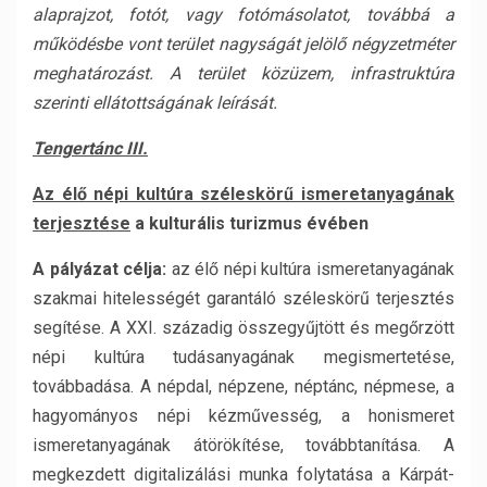
alaprajzot, fotót, vagy fotómásolatot, továbbá a
működésbe vont terület nagyságát jelölő négyzetméter
meghatározást. A terület közüzem, infrastruktúra
szerinti ellátottságának leírását.
Tengertánc III.
Az élő népi kultúra széleskörű ismeretanyagának
terjesztése
a kulturális turizmus évében
A pályázat célja:
az élő népi kultúra ismeretanyagának
szakmai hitelességét garantáló széleskörű terjesztés
segítése. A XXI. századig összegyűjtött és megőrzött
népi kultúra tudásanyagának megismertetése,
továbbadása. A népdal, népzene, néptánc, népmese, a
hagyományos népi kézművesség, a honismeret
ismeretanyagának átörökítése, továbbtanítása. A
megkezdett digitalizálási munka folytatása a Kárpát-