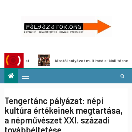
zat
Alkotói pályázat multimédia-kiállításhoz
Tengertánc pályázat: népi
kultúra értékeinek megtartása,
a népművészet XXI. századi
továbbéltetése