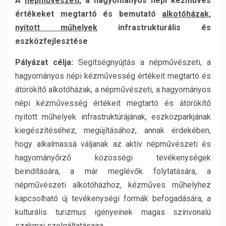
A
népművészeti,
a hagyományos népi kézműves
értékeket megtartó és bemutató
alkotóházak,
nyitott műhelyek
infrastrukturális és
eszközfejlesztése
Pályázat célja:
Segítségnyújtás a népművészeti, a
hagyományos népi kézművesség értékeit megtartó és
átörökítő alkotóházak, a népművészeti, a hagyományos
népi kézművesség értékeit megtartó és átörökítő
nyitott műhelyek infrastruktúrájának, eszközparkjának
kiegészítéséhez, megújításához, annak érdekében,
hogy alkalmassá váljanak az aktív népművészeti és
hagyományőrző közösségi tevékenységek
beindítására, a már meglévők folytatására, a
népművészeti alkotóházhoz, kézműves műhelyhez
kapcsolható új tevékenységi formák befogadására, a
kulturális turizmus igényeinek magas színvonalú
szakmai szolgáltatásaira.