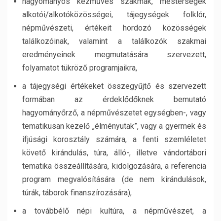
hagyományos kézműves szakmák, mesterségek
alkotói/alkotóközösségei, tájegységek folklór,
népművészeti, értékeit hordozó közösségek
találkozóinak, valamint a találkozók szakmai
eredményeinek megmutatására szervezett,
folyamatot tükröző programjaikra,
a tájegységi értékeket összegyűjtő és szervezett
formában az érdeklődőknek bemutató
hagyományőrző, a népművészetet egységben-, vagy
tematikusan kezelő „élményutak”, vagy a gyermek és
ifjúsági korosztály számára, a fenti szemléletet
követő kirándulás, túra, álló-, illetve vándortábori
tematika összeállítására, kidolgozására, a referencia
program megvalósítására (de nem kirándulások,
túrák, táborok finanszírozására),
a továbbélő népi kultúra, a népművészet, a