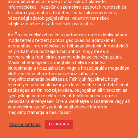
azonosítókat és az eszköz által küldött alapvető
Az OKM, illetve a Hagyományok Háza a nyertes
információkat – kezelünk személyre szabott hirdetések és
tartalom nyújtásához, hirdetés- és tartalomméréshez,
pályázóval – a támogatás felhasználásának
nézettségi adatok gyűjtéséhez, valamint termékek
feltételeiről, folyósításának ütemezéséről,
kifejlesztéséhez és a termékek javításához.
rendeltetésszerű felhasználásának ellenőrzéséről,
Az Ön engedélyével mi és a partnereink eszközleolvasásos
elszámolásáról, a szerződésszegés
módszerrel szerzett pontos geolokációs adatokat és
azonosítási információkat is felhasználhatunk. A megfelelő
jogkövetkezményeiről – szerződésben állapodik meg.
helyre kattintva hozzájárulhat ahhoz, hogy mi és a
partnereink a fent leírtak szerint adatkezelést végezzünk.
A támogatás folyósítása
Másik lehetőségként a megfelelő helyre kattintva
elutasíthatja a hozzájárulást, vagy a hozzájárulás megadása
A támogatás folyósítására egy összegben kerül sor,
előtt részletesebb információkhoz juthat, és
megváltoztathatja beállításait. Felhívjuk figyelmét, hogy
utólagos elszámolási kötelezettség mellett. A
személyes adatainak bizonyos kezeléséhez nem feltétlenül
támogatás kiutalására a támogatási szerződés mindkét
szükséges az Ön hozzájárulása, de jogában áll tiltakozni az
ilyen jellegű adatkezelés ellen. A beállításai csak erre a
fél általi aláírását követő 15 napon belül kerül sor.
weboldalra érvényesek. Erre a webhelyre visszatérve vagy az
adatvédelmi szabályzatunk segítségével bármikor
Az elnyert támogatás egyszeri, vissza nem térítendő
megváltoztathatja a beállításait..
támogatás. Előfinanszírozás formájában kerül a
Cookie settings
ELFOGADOM
pályázóhoz.