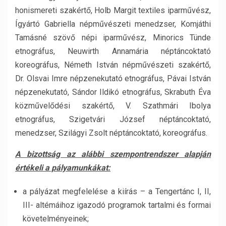
honismereti szakértő, Holb Margit textiles iparművész,
Ígyártó Gabriella népművészeti menedzser, Komjáthi
Tamásné szövő népi iparművész, Minorics Tünde
etnográfus, Neuwirth Annamária néptáncoktató
koreográfus, Németh István népművészeti szakértő,
Dr. Olsvai Imre népzenekutató etnográfus, Pávai István
népzenekutató, Sándor Ildikó etnográfus, Skrabuth Éva
közművelődési szakértő, V. Szathmári Ibolya
etnográfus, Szigetvári József néptáncoktató,
menedzser, Szilágyi Zsolt néptáncoktató, koreográfus.
A bizottság az alábbi szempontrendszer alapján
értékeli a pályamunkákat:
a pályázat megfelelése a kiírás – a Tengertánc I, II,
III- altémáihoz igazodó programok tartalmi és formai
követelményeinek;