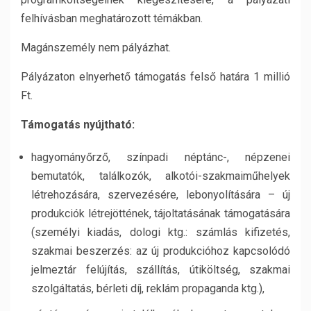
felhívásban meghatározott témákban.
Magánszemély nem pályázhat.
Pályázaton elnyerhető támogatás felső határa 1 millió
Ft.
Támogatás nyújtható:
hagyományőrző, színpadi néptánc-, népzenei
bemutatók, találkozók, alkotói-szakmaiműhelyek
létrehozására, szervezésére, lebonyolítására – új
produkciók létrejöttének, tájoltatásának támogatására
(személyi kiadás, dologi ktg.: számlás kifizetés,
szakmai beszerzés: az új produkcióhoz kapcsolódó
jelmeztár felújítás, szállítás, útiköltség, szakmai
szolgáltatás, bérleti díj, reklám propaganda ktg.),