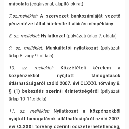
másolata
(cégkivonat, alapító-okirat)
7.sz.melléklet:
A szervezet bankszámláját vezető
pénzintézet által hitelesített aláírási címpéldány
8. sz. melléklet:
Nyilatkozat
(pályázati űrlap 7. oldala)
9. sz. melléklet:
Munkáltatói nyilatkozat
(pályázati
űrlap 8. vagy 9. oldala)
10. sz. melléklet:
Közzétételi kérelem a
közpénzekből nyújtott támogatások
átláthatóságáról szóló 2007. évi CLXXXI. törvény 8.
§ (1) bekezdés szerinti érintettségéről
(pályázati
űrlap 10-11.oldala)
11. sz. melléklet:
Nyilatkozat a közpénzekből
nyújtott támogatások átláthatóságáról szóló 2007.
évi CLXXXI. törvény szerinti összeférhetetlenség,