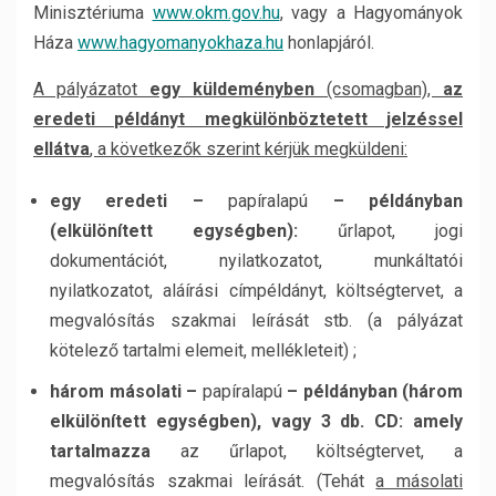
Minisztériuma
www.okm.gov.hu
, vagy a Hagyományok
Háza
www.hagyomanyokhaza.hu
honlapjáról.
A pályázatot
egy küldeményben
(csomagban),
az
eredeti példányt megkülönböztetett jelzéssel
ellátva
, a következők szerint kérjük megküldeni:
egy eredeti –
papíralapú
– példányban
(elkülönített egységben):
űrlapot, jogi
dokumentációt, nyilatkozatot, munkáltatói
nyilatkozatot, aláírási címpéldányt, költségtervet, a
megvalósítás szakmai leírását stb. (a pályázat
kötelező tartalmi elemeit, mellékleteit) ;
három másolati –
papíralapú
– példányban (három
elkülönített egységben), vagy 3 db. CD: amely
tartalmazza
az űrlapot, költségtervet, a
megvalósítás szakmai leírását. (Tehát
a másolati