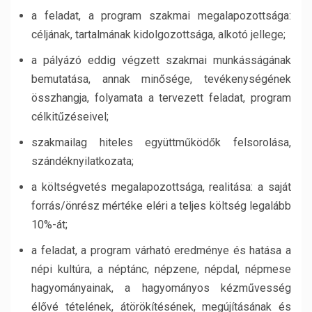
a feladat, a program szakmai megalapozottsága:
céljának, tartalmának kidolgozottsága, alkotó jellege;
a pályázó eddig végzett szakmai munkásságának
bemutatása, annak minősége, tevékenységének
összhangja, folyamata a tervezett feladat, program
célkitűzéseivel;
szakmailag hiteles együttműködők felsorolása,
szándéknyilatkozata;
a költségvetés megalapozottsága, realitása: a saját
forrás/önrész mértéke eléri a teljes költség legalább
10%-át;
a feladat, a program várható eredménye és hatása a
népi kultúra, a néptánc, népzene, népdal, népmese
hagyományainak, a hagyományos kézművesség
élővé tételének, átörökítésének, megújításának és