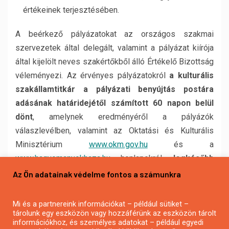
értékeinek terjesztésében.
A beérkező pályázatokat az országos szakmai
szervezetek által delegált, valamint a pályázat kiírója
által kijelölt neves szakértőkből álló Értékelő Bizottság
véleményezi. Az érvényes pályázatokról
a kulturális
szakállamtitkár a pályázati benyújtás postára
adásának határidejétől számított 60 napon belül
dönt
, amelynek eredményéről a pályázók
válaszlevélben, valamint az Oktatási és Kulturális
Minisztérium
www.okm.gov.hu
és a
www.hagyomanyokhaza.hu
honlapokról,
legkésőbb
2009. augusztus 14-ig értesülnek.
Az Ön adatainak védelme fontos a számunkra
A döntés felülbírálatára nincs lehetőség.
Mi és a partnereink információkat – például sütiket –
tárolunk egy eszközön vagy hozzáférünk az eszközön tárolt
Szerződéskötés
információkhoz, és személyes adatokat – például egyedi