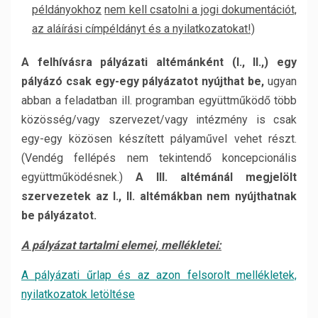
példányokhoz
nem kell csatolni a jogi dokumentációt,
az aláírási címpéldányt és a nyilatkozatokat!)
A felhívásra pályázati altémánként (I., II.,) egy
pályázó csak egy-egy pályázatot nyújthat be,
ugyan
abban a feladatban ill. programban együttműködő több
közösség/vagy szervezet/vagy intézmény is csak
egy-egy közösen készített pályaművel vehet részt.
(Vendég fellépés nem tekintendő koncepcionális
együttműködésnek.)
A III. altémánál megjelölt
szervezetek az I., II. altémákban nem nyújthatnak
be pályázatot.
A pályázat tartalmi elemei, mellékletei:
A pályázati űrlap és az azon felsorolt mellékletek,
nyilatkozatok letöltése