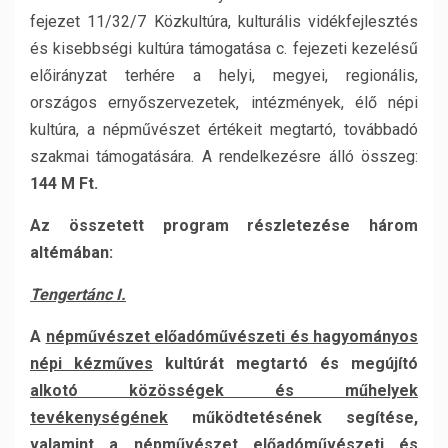
fejezet 11/32/7 Közkultúra, kulturális vidékfejlesztés
és kisebbségi kultúra támogatása c. fejezeti kezelésű
előirányzat terhére a helyi, megyei, regionális,
országos ernyőszervezetek, intézmények, élő népi
kultúra, a népművészet értékeit megtartó, továbbadó
szakmai támogatására. A rendelkezésre álló összeg:
144 M Ft.
Az összetett program részletezése három
altémában:
Tengertánc I.
A
népművészet előadóművészeti és hagyományos
népi kézműves
kultúrát megtartó és megújító
alkotó közösségek és műhelyek
tevékenységének
működtetésének segítése,
valamint a
népművészet
előadóművészeti és