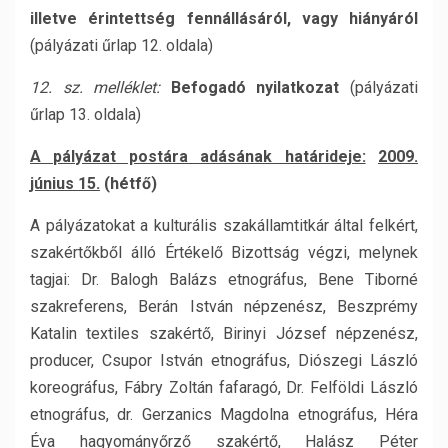
illetve érintettség fennállásáról, vagy hiányáról
(pályázati űrlap 12. oldala)
12. sz. melléklet:
Befogadó nyilatkozat
(pályázati
űrlap 13. oldala)
A pályázat postára adásának határideje:
2009.
június 15.
(hétfő)
A pályázatokat a kulturális szakállamtitkár által felkért,
szakértőkből álló Értékelő Bizottság végzi, melynek
tagjai: Dr. Balogh Balázs etnográfus, Bene Tiborné
szakreferens, Berán István népzenész, Beszprémy
Katalin textiles szakértő, Birinyi József népzenész,
producer, Csupor István etnográfus, Diószegi László
koreográfus, Fábry Zoltán fafaragó, Dr. Felföldi László
etnográfus, dr. Gerzanics Magdolna etnográfus, Héra
Éva hagyományőrző szakértő, Halász Péter