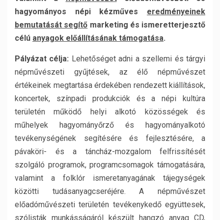
hagyományos népi kézműves
eredményeinek
bemutatását segítő
marketing és ismeretterjesztő
célú
anyagok előállításának támogatása
.
Pályázat célja:
Lehetőséget adni a szellemi és tárgyi
népművészeti gyűjtések, az élő népművészet
értékeinek megtartása érdekében rendezett kiállítások,
koncertek, színpadi produkciók és a népi kultúra
területén működő helyi alkotó közösségek és
műhelyek hagyományőrző és hagyományalkotó
tevékenységének segítésére és fejlesztésére, a
pávaköri- és a táncház-mozgalom felfrissítését
szolgáló programok, programcsomagok támogatására,
valamint a folklór ismeretanyagának tájegységek
közötti tudásanyagcseréjére. A népművészet
előadóművészeti területén tevékenykedő együttesek,
szólisták munkásságáról készült hangzó anyag CD,