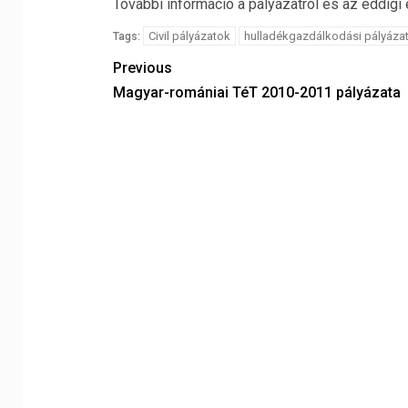
További információ a pályázatról és az eddig
Civil pályázatok
hulladékgazdálkodási pályáza
Tags:
Previous
Magyar-romániai TéT 2010-2011 pályázata