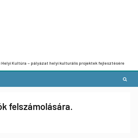
ra – pályázat helyi kulturális projektek fejlesztésére
A mu
ók felszámolására.