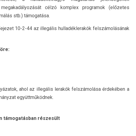
k megakadályozását célzó komplex programok (előzetes
rmálás stb.) támogatása.
 Fejezet 10-2-44 az illegális hulladéklerakók felszámolásának
öre:
lyázatok, ahol az illegális lerakók felszámolása érdekében a
rmányzat együttműködnek.
ján támogatásban részesült