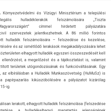
 Környezetvédelmi és Vízügyi Minisztérium a települési
illegális hulladéklerakók felszámolására „Tiszta
Magyarországért” címmel hirdetett pályázatára
vil szervezetek jelentkezhetnek. A 86 millió forintos
gyott hulladék felszámolására – felszedése és kezelése,
tetésére és az ismétlődő lerakások megakadályozására lehet
 közterületen elhagyott hulladék egyszeri összeszedését kell
ellenőrzést, a megelőzést és a tájékoztatást is, valamint
tított területek utógondozásának és funkcióváltásának. Egy
el, az elbírálásban a Hulladék Munkaszövetség (HuMuSz) is
a papírpazarlás kiküszöbölésére a pályázatot kizárólag
15-ig.
egálisan lerakott, elhagyott hulladék felszámolása (felszedése
ntetése, a hulladékelhagyó magatartás jelenségének