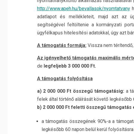
nyomtatványkitöltő alkalmazás használatával 
http://www.apeh.hu/bevallasok/nyomtatvany
h
adatlapot és mellékleteit, majd azt az ü
segítségével feltöltenie a kormányzati portá
ügyfélkapus hitelesítési adatokkal, úgy azt bár
A támogatás formája:
Vissza nem térítendő,
Az igényelhető támogatás maximális mért
de
legfeljebb 3 000 000 Ft.
A támogatás folyósítása
a) 2 000 000 Ft összegű támogatásig:
a tá
felek által történő aláírását követő legkésőbb
b) 2 000 000 Ft feletti összegű támogatás 
a támogatás összegének 90%-a a támogatás
legkésőbb 60 napon belül kerül folyósításra