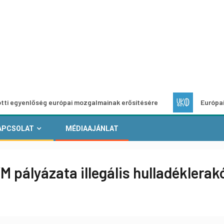
ség európai mozgalmainak erősítésére
Európai Helyi Kultú
APCSOLAT
MÉDIAAJÁNLAT
 pályázata illegális hulladéklerak