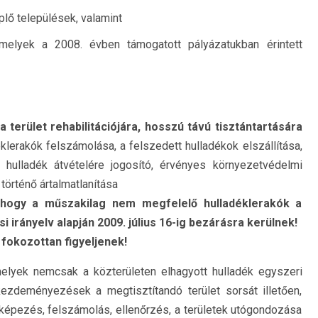
lő települések, valamint
 melyek a 2008. évben támogatott pályázatukban érintett
 terület rehabilitációjára, hosszú távú tisztántartására
éklerakók felszámolása, a felszedett hulladékok elszállítása,
 hulladék átvételére jogosító, érvényes környezetvédelmi
történő ártalmatlanítása
t, hogy a műszakilag nem megfelelő hulladéklerakók a
 irányelv alapján 2009. július 16-ig bezárásra kerülnek!
 fokozottan figyeljenek!
elyek nemcsak a közterületen elhagyott hulladék egyszeri
deményezések a megtisztítandó terület sorsát illetően,
képezés, felszámolás, ellenőrzés, a területek utógondozása