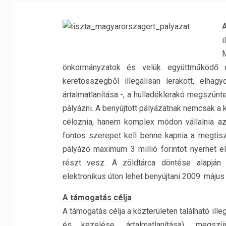
A
önkormányzatok és velük együttműködő ci
keretösszegből illegálisan lerakott, elha
ártalmatlanítása -, a hulladéklerakó megszün
pályázni. A benyújtott pályázatnak nemcsak a
céloznia, hanem komplex módon vállalnia az 
fontos szerepet kell benne kapnia a megtisz
pályázó maximum 3 millió forintot nyerhet 
részt vesz. A zöldtárca döntése alapján 
elektronikus úton lehet benyújtani 2009. május 
A támogatás célja
A támogatás célja a közterületen található ill
és kezelése, ártalmatlanítása), megszü