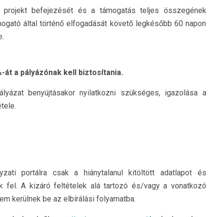
projekt befejezését és a támogatás teljes összegének
ogató által történő elfogadását követő legkésőbb 60 napon
e.
át a pályázónak kell biztosítania.
ályázat benyújtásakor nyilatkozni szükséges, igazolása a
tele.
zati portálra csak a hiánytalanul kitöltött adatlapot és
k fel. A kizáró feltételek alá tartozó és/vagy a vonatkozó
m kerülnek be az elbírálási folyamatba.