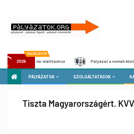
PÁLYÁZATOK
multimédia-kiállításhoz
Pályázat a nemek közötti egyenlő
2026
PÁLYÁZATOK
SZOLGÁLTATÁSOK
K
Tiszta Magyarországért. KVVM