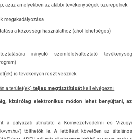
kap, azaz amelyekben az alábbi tevékenységek szerepelnek:
nek megakadályozása
ztatása a közösségi használathoz (ahol lehetséges)
oztatására irányuló szemléletváltoztató tevékenység
program)
et(ek) is tevékenyen részt vesznek
án a terület(ek)
teljes megtisztítását
kell elvégezni.
ig, kizárólag elektronikus módon lehet benyújtani, az
int a pályázati útmutató a Környezetvédelmi és Vízügyi
kvvm.hu/) tölthetők le. A letöltést követően az általános