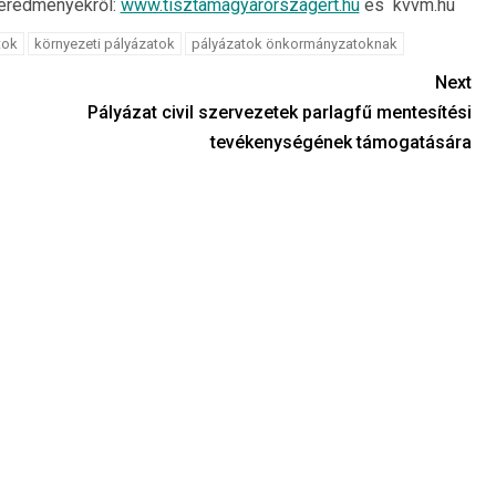
i eredményekről:
www.tisztamagyarorszagert.hu
és kvvm.hu
tok
környezeti pályázatok
pályázatok önkormányzatoknak
Next
Pályázat civil szervezetek parlagfű mentesítési
tevékenységének támogatására