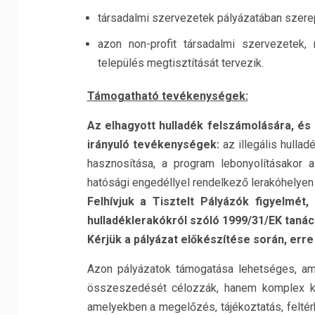
társadalmi szervezetek pályázatában szerep
azon non-profit társadalmi szervezetek,
település megtisztítását tervezik.
Támogatható tevékenységek:
Az elhagyott hulladék felszámolására, és a
irányuló tevékenységek:
az illegális hullad
hasznosítása, a program lebonyolításakor a
hatósági engedéllyel rendelkező lerakóhelyen 
Felhívjuk a Tisztelt Pályázók figyelmé
hulladéklerakókról szóló 1999/31/EK tanácsi
Kérjük a pályázat előkészítése során, erre
Azon pályázatok támogatása lehetséges, am
összeszedését célozzák, hanem komplex kez
amelyekben a megelőzés, tájékoztatás, feltér