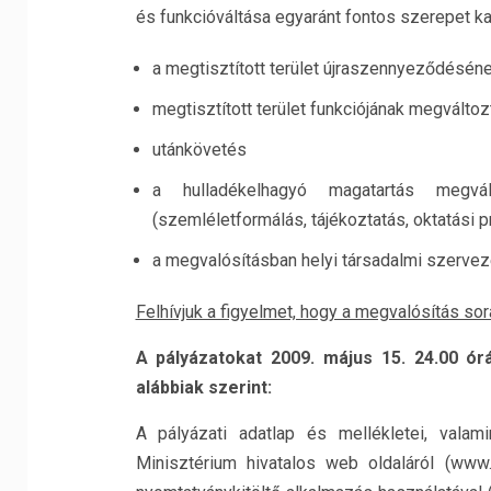
és funkcióváltása egyaránt fontos szerepet 
a megtisztított terület újraszennyeződésé
megtisztított terület funkciójának megválto
utánkövetés
a hulladékelhagyó magatartás megvált
(szemléletformálás, tájékoztatás, oktatási 
a megvalósításban helyi társadalmi szervez
Felhívjuk a figyelmet, hogy a megvalósítás sor
A pályázatokat 2009. május 15. 24.00 órá
alábbiak szerint:
A pályázati adatlap és mellékletei, valam
Minisztérium hivatalos web oldaláról (www.