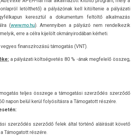
(AbEV.exe APEH-nál már alkalmazott kitöltő program, mely a
onlapról letölthető) a pályázónak kell kitöltenie a pályázati
gyfélkapun keresztül a dokumentum feltöltő alkalmazás
lra (
www.mo.hu
). Amennyiben a pályázó nem rendelkezik
melyik, erre a célra kijelölt okmányirodában kérheti.
 vegyes finanszírozású támogatás (VNT).
éke:
a pályázati költségvetés 80 % -ának megfelelő összeg,
mogatás teljes összege a támogatási szerződés szerződő
 60 napon belül kerül folyósításra a Támogatott részére.
esetén:
i szerződés szerződő felek által történő aláírását követő
 a Támogatott részére.