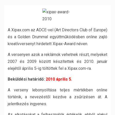
A Xipax.com az ADCE-vel (Art Directors Club of Europe)
és a Golden Drummal együttműködésben online zajló
kreatívversenyt hirdetett Xipax-Award néven.
A versenyen azok a reklámok vehetnek részt, melyeket
2007 és 2009 között készítettek és 2010. január
elejétől április 5-ig töltöttek fel a Xipax.com-ra.
Beküldési határidő:
2010 április 5.
A verseny lebonyolítása teljes mértékben online
történik, a nevezéstől kezdve a zsűrizésen át. A
jelentkezés ingyenes.
Az alkotásokat a felhasználók értékelik, ebből alakul