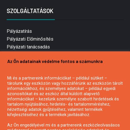
SZOLGÁLTATÁSOK
Pályázatírás
Pályázati Előminősítés
Pályázati tanácsadás
Pályázatírás vállalkozásoknak
Az Ön adatainak védelme fontos a számunkra
Mezőgazdasági pályázatírás
Pályázatírás magánszemélyeknek
Mi és a partnereink információkat – például sütiket –
Pályázatírás civil szervezeteknek
tárolunk egy eszközön vagy hozzáférünk az eszközön tárolt
Pályázatírás önkormányzatoknak
információkhoz, és személyes adatokat – például egyedi
azonosítókat és az eszköz által küldött alapvető
Pályázatfigyelés
információkat – kezelünk személyre szabott hirdetések és
Specifikus pályázatfigyelés vagy hírlevél
tartalom nyújtásához, hirdetés- és tartalomméréshez,
nézettségi adatok gyűjtéséhez, valamint termékek
kifejlesztéséhez és a termékek javításához.
PÁLYÁZATFIGYELŐ
Az Ön engedélyével mi és a partnereink eszközleolvasásos