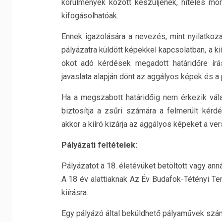
körülmények között készüljenek, hiteles mo
kifogásolhatóak.
Ennek igazolására a nevezés, mint nyilatkoz
pályázatra küldött képekkel kapcsolatban, a ki
okot adó kérdések megadott határidőre írá
javaslata alapján dönt az aggályos képek és a 
Ha a megszabott határidőig nem érkezik válas
biztosítja a zsűri számára a felmerült kérd
akkor a kiíró kizárja az aggályos képeket a ve
Pályázati feltételek:
Pályázatot a 18. életévüket betöltött vagy a
A 18 év alattiaknak Az Év Budafok-Tétényi T
kiírásra.
Egy pályázó által beküldhető pályaművek szám