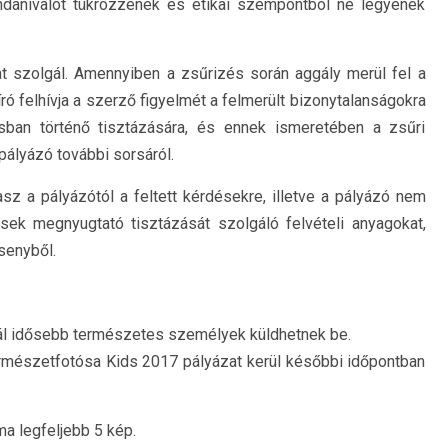
ndanivalót tükrözzenek és etikai szempontból ne legyenek
at szolgál. Amennyiben a zsűrizés során aggály merül fel a
író felhívja a szerző figyelmét a felmerült bizonytalanságokra
sban történő tisztázására, és ennek ismeretében a zsűri
pályázó további sorsáról.
z a pályázótól a feltett kérdésekre, illetve a pályázó nem
ések megnyugtató tisztázását szolgáló felvételi anyagokat,
rsenyből.
nnál idősebb természetes személyek küldhetnek be.
ermészetfotósa Kids 2017 pályázat kerül későbbi időpontban
a legfeljebb 5 kép.