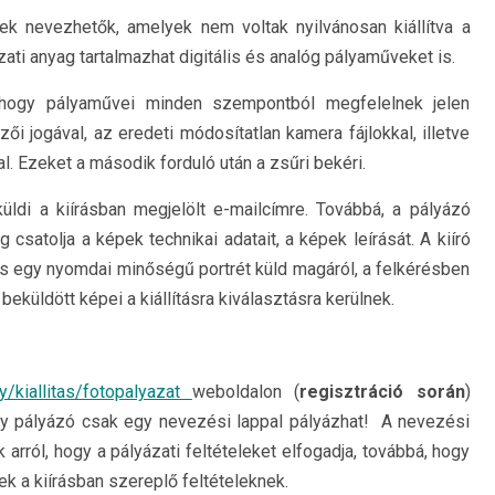
pek nevezhetők, amelyek nem voltak nyilvánosan kiállítva a
zati anyag tartalmazhat digitális és analóg pályaműveket is.
, hogy pályaművei minden szempontból megfelelnek jelen
ői jogával, az eredeti módosítatlan kamera fájlokkal, illetve
l. Ezeket a második forduló után a zsűri bekéri.
lküldi a kiírásban megjelölt e-mailcímre. Továbbá, a pályázó
 csatolja a képek technikai adatait, a képek leírását. A kiíró
 és egy nyomdai minőségű portrét küld magáról, a felkérésben
eküldött képei a kiállításra kiválasztásra kerülnek.
ry/kiallitas/fotopalyazat
weboldalon (
regisztráció során
)
 Egy pályázó csak egy nevezési lappal pályázhat! A nevezési
arról, hogy a pályázati feltételeket elfogadja, továbbá, hogy
k a kiírásban szereplő feltételeknek.