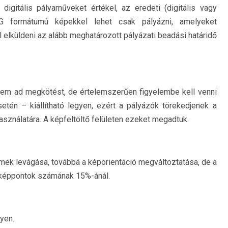
t digitális pályaműveket értékel, az eredeti (digitális vagy
EG formátumú képekkel lehet csak pályázni, amelyeket
l elküldeni az alább meghatározott pályázati beadási határidő
 nem ad megkötést, de értelemszerűen figyelembe kell venni
tén – kiállítható legyen, ezért a pályázók törekedjenek a
sználatára. A képfeltöltő felületen ezeket megadtuk.
ek levágása, továbbá a képorientáció megváltoztatása, de a
 képpontok számának 15%-ánál.
yen.