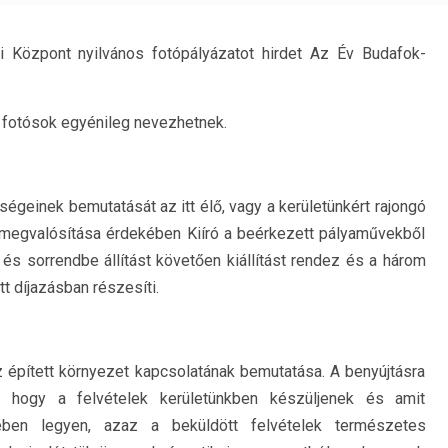
 Központ nyilvános fotópályázatot hirdet Az Év Budafok-
r fotósok egyénileg nevezhetnek.
ségeinek bemutatását az itt élő, vagy a kerületünkért rajongó
 megvalósítása érdekében Kiíró a beérkezett pályaművekből
s és sorrendbe állítást követően kiállítást rendez és a három
 díjazásban részesíti.
z épített környezet kapcsolatának bemutatása. A benyújtásra
, hogy a felvételek kerületünkben készüljenek és amit
ében legyen, azaz a beküldött felvételek természetes