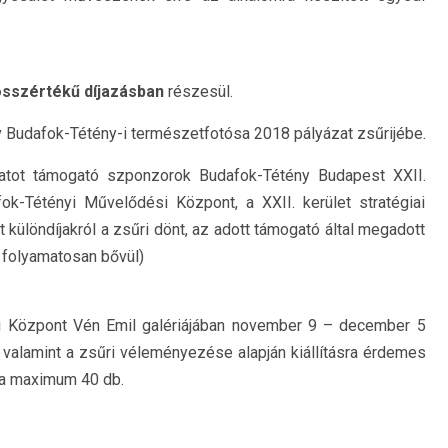
összértékű díjazásban
részesül.
Év Budafok-Tétény-i természetfotósa 2018 pályázat zsűrijébe.
tot támogató szponzorok Budafok-Tétény Budapest XXII.
ok-Tétényi Művelődési Központ, a XXII. kerület stratégiai
t különdíjakról a zsűri dönt, az adott támogató által megadott
 folyamatosan bővül)
i Központ Vén Emil galériájában november 9 – december 5
t, valamint a zsűri véleményezése alapján kiállításra érdemes
ma maximum 40 db.