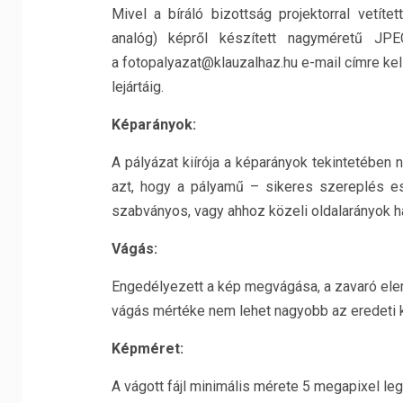
Mivel a bíráló bizottság projektorral vetítet
analóg) képről készített nagyméretű JP
a fotopalyazat@klauzalhaz.hu e-mail címre kel
lejártáig.
Képarányok:
A pályázat kiírója a képarányok tekintetében
azt, hogy a pályamű – sikeres szereplés ese
szabványos, vagy ahhoz közeli oldalarányok ha
Vágás:
Engedélyezett a kép megvágása, a zavaró elem
vágás mértéke nem lehet nagyobb az eredeti
Képméret:
A vágott fájl minimális mérete 5 megapixel leg