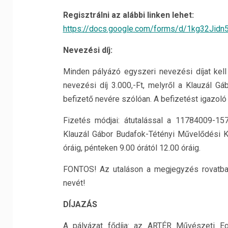
Regisztrálni az alábbi linken lehet:
https://docs.google.com/forms/d/1kg32J
Nevezési díj:
Minden pályázó egyszeri nevezési díjat kel
nevezési díj 3.000,-Ft, melyről a Klauzál G
befizető nevére szólóan. A befizetést igazoló 
Fizetés módjai: átutalással a 11784009-1
Klauzál Gábor Budafok-Tétényi Művelődési Kö
óráig, pénteken 9.00 órától 12.00 óráig.
FONTOS! Az utaláson a megjegyzés rovatba k
nevét!
DÍJAZÁS
A pályázat fődíja: az ARTÉR Művészeti Eg