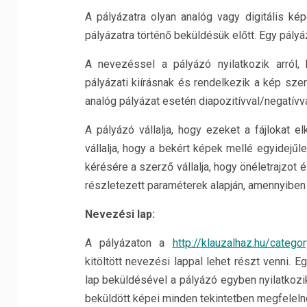
A pályázatra olyan analóg vagy digitális ké
pályázatra történő beküldésük előtt. Egy pályá
A nevezéssel a pályázó nyilatkozik arról
pályázati kiírásnak és rendelkezik a kép szerz
analóg pályázat esetén diapozitívval/negatívva
A pályázó vállalja, hogy ezeket a fájlokat e
vállalja, hogy a bekért képek mellé egyidejűleg
kérésére a szerző vállalja, hogy önéletrajzot
részletezett paraméterek alapján, amennyiben b
Nevezési lap:
A pályázaton a
http://klauzalhaz.hu/catego
kitöltött nevezési lappal lehet részt venni.
lap beküldésével a pályázó egyben nyilatkozik 
beküldött képei minden tekintetben megfelelne