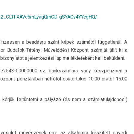
idn52_CLTFXAVc5mLyagQmCD-gSYAGv4YYcgHQ/
l fizessen a beadásra szánt képek számától függetlenül. A
ábor Budafok-Tétényi Művelődési Központ számlát állít ki a
bizonylatot a jelentkezési lap mellékleteként kell beküldeni.
5772543-00000000 sz. bankszámlára, vagy készpénzben a
zpont pénztárában hétfőtől csütörtökig 10.00 órától 15.00
érjük feltüntetni a pályázó (és nem a számlatulajdonos!)
yesület művészének erre az alkalomra készített egyedi