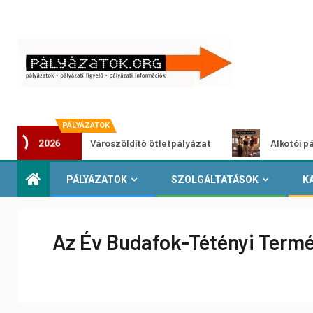
PÁLYÁZATOK
Városzöldítő ötletpályázat
Alkotói pályázat mul
2026
PÁLYÁZATOK
SZOLGÁLTATÁSOK
K
Az Év Budafok-Tétényi Termé