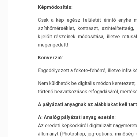
Képmódosítás:
Csak a kép egész felületét érintő enyhe m
színhőmérséklet, kontraszt, színtelítettség
kijelölt részeinek módosítása, illetve retu
megengedett!
Konverzió:
Engedélyezett a fekete-fehérré, illetve infra k
Nem küldhetők be digitális módon keretezett, 
történő beavatkozások elfogadásáról, mértéké
A pályázati anyagnak az alábbiakat kell tar
A: Analóg pályázati anyag esetén:
Az eredeti képkockáról digitalizált nagymére
állományt (Photoshop, jpg-options: minőség =