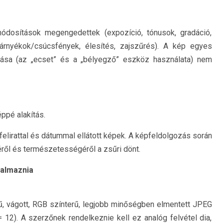
ódosítások megengedettek (expozíció, tónusok, gradáció,
, árnyékok/csúcsfények, élesítés, zajszűrés). A kép egyes
sálása (az „ecset” és a „bélyegző” eszköz használata) nem
éppé alakítás.
felirattal és dátummal ellátott képek. A képfeldolgozás során
ről és természetességéről a zsűri dönt.
talmaznia
tű, vágott, RGB színterű, legjobb minőségben elmentett JPEG
 12). A szerzőnek rendelkeznie kell ez analóg felvétel dia,