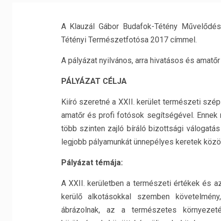
A Klauzál Gábor Budafok-Tétény Művelődési
Tétényi Természetfotósa 2017 címmel.
A pályázat nyilvános, arra hivatásos és amatő
PÁLYÁZAT CÉLJA
Kiíró szeretné a XXII. kerület természeti szép
amatőr és profi fotósok segítségével. Ennek
több szinten zajló bíráló bizottsági válogatá
legjobb pályamunkát ünnepélyes keretek között
Pályázat témája:
A XXII. kerületben a természeti értékek és a
kerülő alkotásokkal szemben követelmény
ábrázolnak, az a természetes környezet