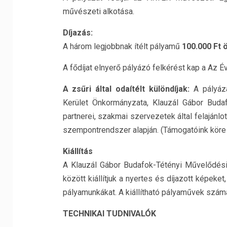
művészeti alkotása.
Díjazás:
A három legjobbnak ítélt pályamű
100.000 Ft 
A fődíjat elnyerő pályázó felkérést kap a Az 
A zsűri által odaítélt különdíjak:
A pályáza
Kerület Önkormányzata, Klauzál Gábor Budaf
partnerei, szakmai szervezetek által felajánlot
szempontrendszer alapján. (Támogatóink köre
Kiállítás
A Klauzál Gábor Budafok-Tétényi Művelődés
között kiállítjuk a nyertes és díjazott képeke
pályamunkákat. A kiállítható pályaművek szá
TECHNIKAI TUDNIVALÓK