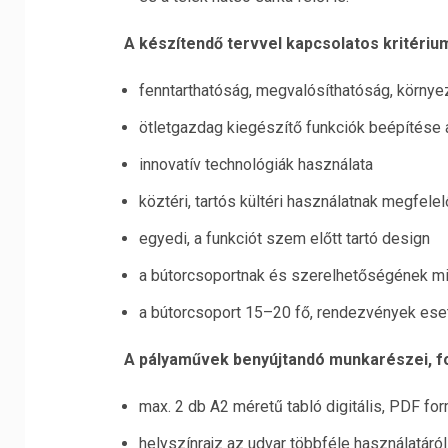
A készítendő tervvel kapcsolatos kritériu
fenntarthatóság, megvalósíthatóság, környe
ötletgazdag kiegészítő funkciók beépítése 
innovatív technológiák használata
köztéri, tartós kültéri használatnak megfele
egyedi, a funkciót szem előtt tartó design
a bútorcsoportnak és szerelhetőségének m
a bútorcsoport 15–20 fő, rendezvények ese
A pályaművek benyújtandó munkarészei, 
max. 2 db A2 méretű tabló digitális, PDF f
helyszínrajz az udvar többféle használatáról