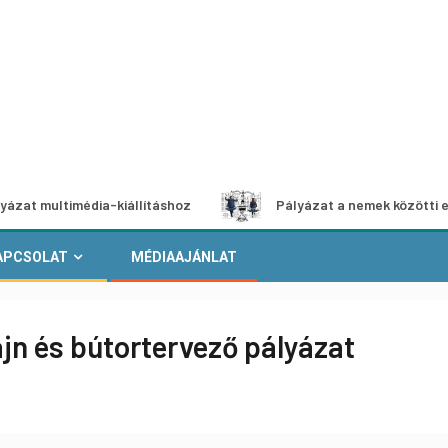
média-kiállításhoz
Pályázat a nemek közötti egyenlőség 
APCSOLAT
MÉDIAAJÁNLAT
ájn és bútortervező pályázat