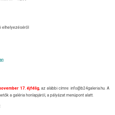
li elhelyezéséről
an
november 17. éjfélig
, az alábbi címre: info@b24galeria.hu. A
k a galéria honlapjáról, a pályázat menüpont alatt.
: