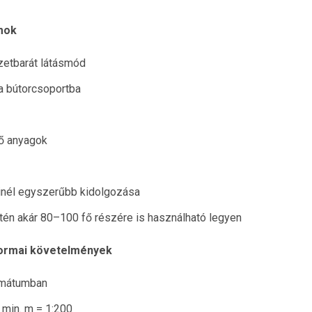
mok
zetbarát látásmód
a bútorcsoportba
lő anyagok
inél egyszerűbb kidolgozása
tén akár 80–100 fő részére is használható legyen
formai követelmények
ormátumban
 min. m = 1:200