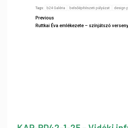
b24 Galéria
belsőépítészeti pályázat
design p
Tags:
Previous
Ruttkai Éva emlékezete – színjátszó versen
KAP-RD42-1-25 – Vidéki inf