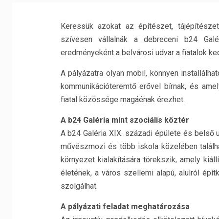
Keressük azokat az építészet, tájépítésze
szívesen vállalnák a debreceni b24 Galé
eredményeként a belvárosi udvar a fiatalok ked
A pályázatra olyan mobil, könnyen installálha
kommunikációteremtő erővel bírnak, és amely
fiatal közössége magáénak érezhet.
A b24 Galéria mint szociális köztér
A b24 Galéria XIX. századi épülete és belső 
művészmozi és több iskola közelében találha
környezet kialakítására törekszik, amely kiál
életének, a város szellemi alapú, alulról ép
szolgálhat.
A pályázati feladat meghatározása