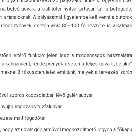
nt olyan utcabútor-tervező pályázatot írunk ki egyetemisták
a belső udvara a kiállítótér nyitva tartásán túl is befogadó,
 a fiataloknak. A pályázatnál figyelembe kell venni a bútorok
ő, rendezvények esetén akár 80–100 fő részére is alkalmas
tően eltérő funkció: jelen lesz a mindennapos használatra
ly alkalmanként, rendezvények esetén a teljes udvart „belakó”
lemeknél 3 fókuszterületet említünk, melyek a tervezés során
riával szoros kapcsolatban lévő galériaudvar
t nyújtó impozáns tűzfaludvar
yezete mint fogadótér
t, hogy az udvar gépjárművel megközelíthető legyen a főkapu