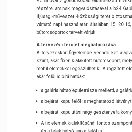
Az innovatív gondolkodás elkötelezett híveké
részére, aminek megvalósításával a b24 Galéri
ifjúsági-művészeti-közösségi teret biztosíthat
várható napi használatát: általában 15–20 f
bútorcsoportok terveit várjuk.
A tervezési terület meghatározása
A tervezéskor figyelembe veendő két alapve
szánt, akár fixen kialakított bútorcsoport, me
mobil elemekkel egészülhet ki. A rögzített e
akár felül is bírálhatóak:
a galéria hátsó épületrésze melletti, a galé
a bejárati kapu felől is meghatározó látvány
a bejárati kapu utáni nagy gesztenyefa körn
A fix elemek kialakításánál fontos szempon
és a telek hátsó sarka felől is.