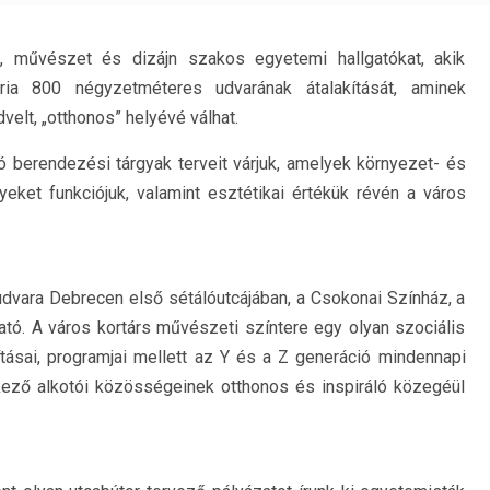
t, művészet és dizájn szakos egyetemi hallgatókat, akik
ria 800 négyzetméteres udvarának átalakítását, aminek
velt, „otthonos” helyévé válhat.
tó berendezési tárgyak terveit várjuk, amelyek környezet- és
eket funkciójuk, valamint esztétikai értékük révén a város
udvara Debrecen első sétálóutcájában, a Csokonai Színház, a
tó. A város kortárs művészeti színtere egy olyan szociális
lításai, programjai mellett az Y és a Z generáció mindennapi
ítkező alkotói közösségeinek otthonos és inspiráló közegéül