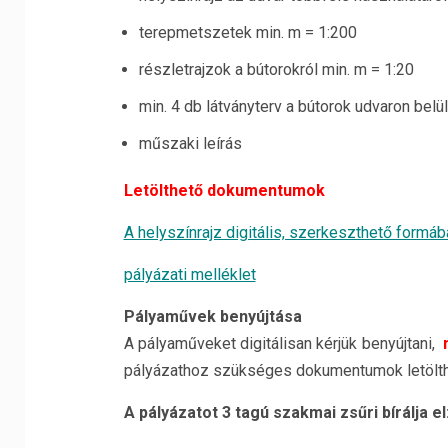
terepmetszetek min. m = 1:200
részletrajzok a bútorokról min. m = 1:20
min. 4 db látványterv a bútorok udvaron belü
műszaki leírás
Letölthető dokumentumok
A helyszínrajz digitális, szerkeszthető formáb
pályázati melléklet
Pályaművek benyújtása
A pályaműveket digitálisan kérjük benyújtani,
pályázathoz szükséges dokumentumok letölthető
A pályázatot 3 tagú szakmai zsűri bírálja el