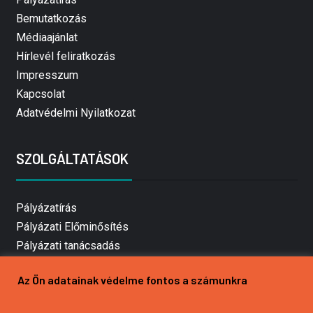
Bemutatkozás
Médiaajánlat
Hírlevél feliratkozás
Impresszum
Kapcsolat
Adatvédelmi Nyilatkozat
SZOLGÁLTATÁSOK
Pályázatírás
Pályázati Előminősítés
Pályázati tanácsadás
Pályázatírás vállalkozásoknak
Az Ön adatainak védelme fontos a számunkra
Mezőgazdasági pályázatírás
Pályázatírás magánszemélyeknek