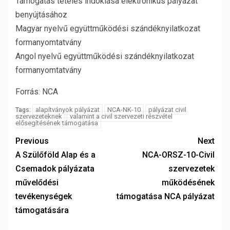
Támogatás tételes indoklása elektronikus pályázat
benyújtásához
Magyar nyelvű együttműködési szándéknyilatkozat
formanyomtatvány
Angol nyelvű együttműködési szándéknyilatkozat
formanyomtatvány
Forrás: NCA
alapítványok pályázat
NCA-NK-10
pályázat civil
Tags:
szervezeteknek
valamint a civil szervezeti részvétel
elősegítésének támogatása
Previous
Next
A Szülőföld Alap és a
NCA-ORSZ-10-Civil
Csemadok pályázata
szervezetek
művelődési
működésének
tevékenységek
támogatása NCA pályázat
támogatására