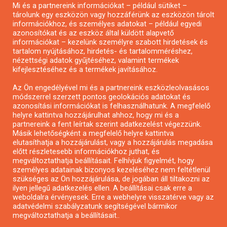
Mi és a partnereink információkat – például sütiket –
Pályázatírás civil szervezeteknek
tárolunk egy eszközön vagy hozzáférünk az eszközön tárolt
Pályázatírás önkormányzatoknak
információkhoz, és személyes adatokat – például egyedi
azonosítókat és az eszköz által küldött alapvető
Pályázatfigyelés
információkat – kezelünk személyre szabott hirdetések és
Specifikus pályázatfigyelés vagy hírlevél
tartalom nyújtásához, hirdetés- és tartalomméréshez,
nézettségi adatok gyűjtéséhez, valamint termékek
kifejlesztéséhez és a termékek javításához.
PÁLYÁZATFIGYELŐ
Az Ön engedélyével mi és a partnereink eszközleolvasásos
módszerrel szerzett pontos geolokációs adatokat és
azonosítási információkat is felhasználhatunk. A megfelelő
helyre kattintva hozzájárulhat ahhoz, hogy mi és a
Pályázatok magánszemélyeknek
partnereink a fent leírtak szerint adatkezelést végezzünk.
Pályázatok civil szervezeteknek
Másik lehetőségként a megfelelő helyre kattintva
elutasíthatja a hozzájárulást, vagy a hozzájárulás megadása
Pályázatok vállalkozásoknak
előtt részletesebb információkhoz juthat, és
Önkormányzati pályázatok
megváltoztathatja beállításait. Felhívjuk figyelmét, hogy
személyes adatainak bizonyos kezeléséhez nem feltétlenül
Mezőgazdasági pályázatok
szükséges az Ön hozzájárulása, de jogában áll tiltakozni az
Falusi turizmus pályázatok
ilyen jellegű adatkezelés ellen. A beállításai csak erre a
weboldalra érvényesek. Erre a webhelyre visszatérve vagy az
Napelem pályázatok
adatvédelmi szabályzatunk segítségével bármikor
GINOP pályázatok
megváltoztathatja a beállításait..