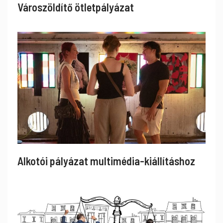
Városzöldítő ötletpályázat
Alkotói pályázat multimédia-kiállításhoz