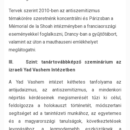
Tervek szerint 2010-ben az antiszemitizmus
témakörére szeretnénk koncentrálni és Párizsban a
Mémorial de la Shoah intézményben a franciaországi
eseményekkel foglalkozni, Drancy-ban a gyűjtőtábort,
valamint az úton a mauthauseni emlékhelyet
meglátogatni.
III. Szint: tanártovábbképző szeminárium az
izraeli Yad Vashem Intézetben
A Yad Vashem intézet kéthetes tanfolyama az
antijudaizmus, az antiszemitizmus, a mindenkori
népirtás kérdéseinek megismerését tűzi ki célul,
feldolgozza a holokauszt történetét, módszertani
segítséget ad a tanintézeti munkához, az egyetemes
és a magyarországi tanulságok, következtetések
levonásához, a legmodernebb eszközöknek a