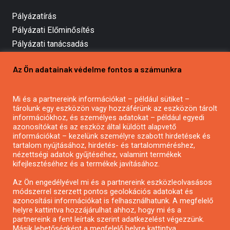
Pályázatírás
Pályázati Előminősítés
Pályázati tanácsadás
Pályázatírás vállalkozásoknak
Az Ön adatainak védelme fontos a számunkra
Mezőgazdasági pályázatírás
Pályázatírás magánszemélyeknek
Mi és a partnereink információkat – például sütiket –
Pályázatírás civil szervezeteknek
tárolunk egy eszközön vagy hozzáférünk az eszközön tárolt
Pályázatírás önkormányzatoknak
információkhoz, és személyes adatokat – például egyedi
azonosítókat és az eszköz által küldött alapvető
Pályázatfigyelés
információkat – kezelünk személyre szabott hirdetések és
Specifikus pályázatfigyelés vagy hírlevél
tartalom nyújtásához, hirdetés- és tartalomméréshez,
nézettségi adatok gyűjtéséhez, valamint termékek
kifejlesztéséhez és a termékek javításához.
PÁLYÁZATFIGYELŐ
Az Ön engedélyével mi és a partnereink eszközleolvasásos
módszerrel szerzett pontos geolokációs adatokat és
azonosítási információkat is felhasználhatunk. A megfelelő
helyre kattintva hozzájárulhat ahhoz, hogy mi és a
Pályázatok magánszemélyeknek
partnereink a fent leírtak szerint adatkezelést végezzünk.
Pályázatok civil szervezeteknek
Másik lehetőségként a megfelelő helyre kattintva