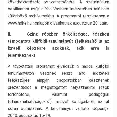
következtetéseik összetettségére. A szeminárium
bepillantást nyújt a Yad Vashem intézetében található
különböző archívumokba. A programról részletesen a
www.hdke.hu honlapon olvashatnak augusztus 20. után.
II. Szint: részben önköltséges, részben
támogatott külföldi tanulmányút (felkészítő út az
izraeli képzésre azoknak, akik arra is
jelentkeznek)
A távoktatási programot elvégzők 5 napos külföldi
tanulmányúton vesznek részt, ahol előzetes
felkészülés alapján csoportokban készítenek
prezentációt a meglátogatott helyszínekről (azok
történetéről, valamint pedagógiai
felhasználhatóságukról), melyet kollégáiknak az út
során bemutatnak. A tanulmányút várható időpontja:
2010. augusztus 15-19.