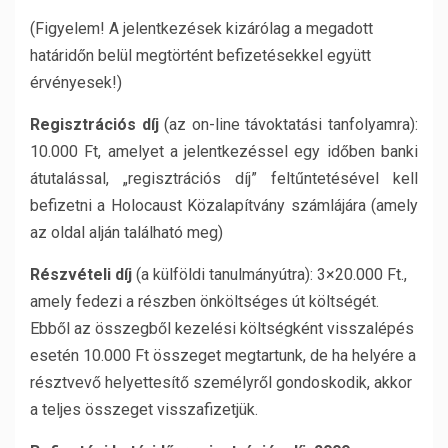
(Figyelem! A jelentkezések kizárólag a megadott
határidőn belül megtörtént befizetésekkel együtt
érvényesek!)
Regisztrációs díj
(az on-line távoktatási tanfolyamra):
10.000 Ft, amelyet a jelentkezéssel egy időben banki
átutalással, „regisztrációs díj” feltűntetésével kell
befizetni a Holocaust Közalapítvány számlájára (amely
az oldal alján található meg)
Részvételi díj
(a külföldi tanulmányútra): 3×20.000 Ft.,
amely fedezi a részben önköltséges út költségét.
Ebből az összegből kezelési költségként visszalépés
esetén 10.000 Ft összeget megtartunk, de ha helyére a
résztvevő helyettesítő személyről gondoskodik, akkor
a teljes összeget visszafizetjük.