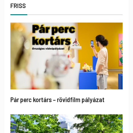
FRISS
Pár perc kortárs – rövidfilm pályázat