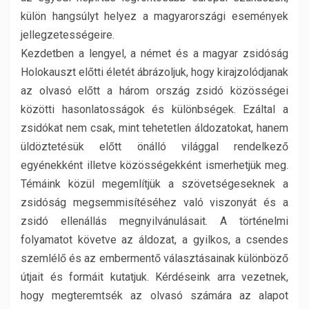
külön hangsúlyt helyez a magyarországi események
jellegzetességeire.
Kezdetben a lengyel, a német és a magyar zsidóság
Holokauszt előtti életét ábrázoljuk, hogy kirajzolódjanak
az olvasó előtt a három ország zsidó közösségei
közötti hasonlatosságok és különbségek. Ezáltal a
zsidókat nem csak, mint tehetetlen áldozatokat, hanem
üldöztetésük előtt önálló világgal rendelkező
egyénekként illetve közösségekként ismerhetjük meg.
Témáink közül megemlítjük a szövetségeseknek a
zsidóság megsemmisítéséhez való viszonyát és a
zsidó ellenállás megnyilvánulásait. A történelmi
folyamatot követve az áldozat, a gyilkos, a csendes
szemlélő és az embermentő választásainak különböző
útjait és formáit kutatjuk. Kérdéseink arra vezetnek,
hogy megteremtsék az olvasó számára az alapot