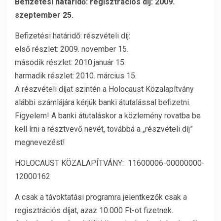
Befizetési határidő: regisztrációs díj: 2009.
szeptember 25.
Befizetési határidő: részvételi díj:
első részlet: 2009. november 15.
második részlet: 2010.január 15.
harmadik részlet: 2010. március 15.
A részvételi díjat szintén a Holocaust Közalapítvány
alábbi számlájára kérjük banki átutalással befizetni.
Figyelem! A banki átutaláskor a közlemény rovatba be
kell írni a résztvevő nevét, továbbá a „részvételi díj”
megnevezést!
HOLOCAUST KÖZALAPÍTVÁNY: 11600006-00000000-
12000162
A csak a távoktatási programra jelentkezők csak a
regisztrációs díjat, azaz 10.000 Ft-ot fizetnek.