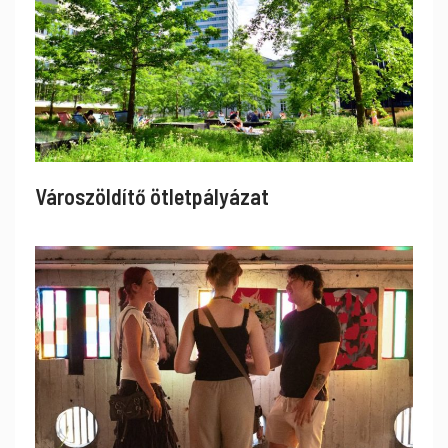
Városzöldítő ötletpályázat