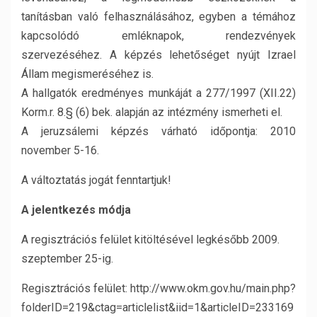
tanításban való felhasználásához, egyben a témához
kapcsolódó emléknapok, rendezvények
szervezéséhez. A képzés lehetőséget nyújt Izrael
Állam megismeréséhez is.
A hallgatók eredményes munkáját a 277/1997 (XII.22)
Korm.r. 8.§ (6) bek. alapján az intézmény ismerheti el.
A jeruzsálemi képzés várható időpontja: 2010
november 5-16.
A változtatás jogát fenntartjuk!
A jelentkezés módja
A regisztrációs felület kitöltésével legkésőbb 2009.
szeptember 25-ig.
Regisztrációs felület: http://www.okm.gov.hu/main.php?
folderID=219&ctag=articlelist&iid=1&articleID=233169