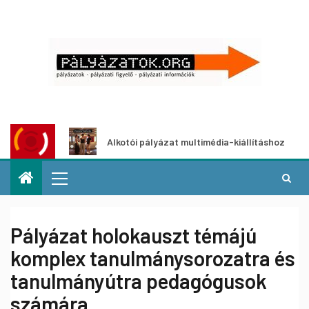
t
Alkotói pályázat multimédia-kiállításhoz
Pá
Pályázat holokauszt témájú
komplex tanulmánysorozatra és
tanulmányútra pedagógusok
számára