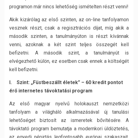
programon már nincs lehetőség ismételten részt venni!
Akik kizárólag az első szinten, az on-line tanfolyamon
vesznek részt, csak a regisztrációs díjat, míg akik a
második szinten, a tanulmányúton is részt kívánnak
venni, azoknak a két szint teljes összegét kell
befizetni. A második szint, a tanulmányút is
elvégezhető külön, ez esetben csak ennek a költségét
kell befizetni.
I. Szint: „Füstbeszállt életek” – 60 kredit pontot
érő internetes távoktatási program
Az első magyar nyelvű holokauszt nemzetközi
tanfolyam a világháló alkalmazásával új tanulási
lehetőséget biztosít az ismeretek bővítésére. A
távoktató program bemutatja a modernkori üldöztetés,
az egyedi népirtás legfontosabb európai szakaszait,