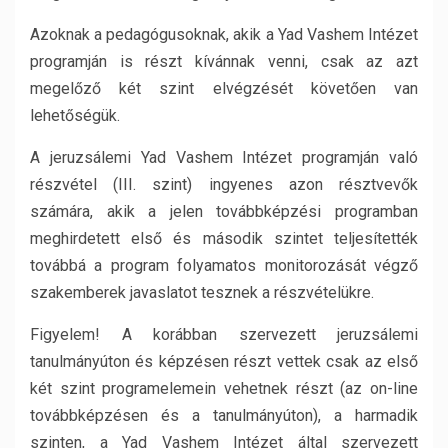
Azoknak a pedagógusoknak, akik a Yad Vashem Intézet
programján is részt kívánnak venni, csak az azt
megelőző két szint elvégzését követően van
lehetőségük.
A jeruzsálemi Yad Vashem Intézet programján való
részvétel (III. szint) ingyenes azon résztvevők
számára, akik a jelen továbbképzési programban
meghirdetett első és második szintet teljesítették
továbbá a program folyamatos monitorozását végző
szakemberek javaslatot tesznek a részvételükre.
Figyelem! A korábban szervezett jeruzsálemi
tanulmányúton és képzésen részt vettek csak az első
két szint programelemein vehetnek részt (az on-line
továbbképzésen és a tanulmányúton), a harmadik
szinten, a Yad Vashem Intézet által szervezett