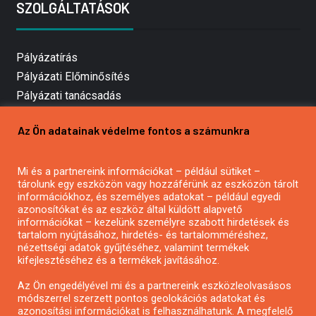
SZOLGÁLTATÁSOK
Pályázatírás
Pályázati Előminősítés
Pályázati tanácsadás
Pályázatírás vállalkozásoknak
Az Ön adatainak védelme fontos a számunkra
Mezőgazdasági pályázatírás
Pályázatírás magánszemélyeknek
Mi és a partnereink információkat – például sütiket –
Pályázatírás civil szervezeteknek
tárolunk egy eszközön vagy hozzáférünk az eszközön tárolt
Pályázatírás önkormányzatoknak
információkhoz, és személyes adatokat – például egyedi
azonosítókat és az eszköz által küldött alapvető
Pályázatfigyelés
információkat – kezelünk személyre szabott hirdetések és
Specifikus pályázatfigyelés vagy hírlevél
tartalom nyújtásához, hirdetés- és tartalomméréshez,
nézettségi adatok gyűjtéséhez, valamint termékek
kifejlesztéséhez és a termékek javításához.
PÁLYÁZATFIGYELŐ
Az Ön engedélyével mi és a partnereink eszközleolvasásos
módszerrel szerzett pontos geolokációs adatokat és
azonosítási információkat is felhasználhatunk. A megfelelő