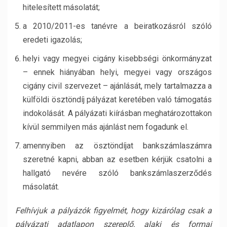
hitelesített másolatát;
a 2010/2011-es tanévre a beiratkozásról szóló
eredeti igazolás;
helyi vagy megyei cigány kisebbségi önkormányzat
– ennek hiányában helyi, megyei vagy országos
cigány civil szervezet – ajánlását, mely tartalmazza a
külföldi ösztöndíj pályázat keretében való támogatás
indokolását. A pályázati kiírásban meghatározottakon
kívül semmilyen más ajánlást nem fogadunk el.
amennyiben az ösztöndíjat bankszámlaszámra
szeretné kapni, abban az esetben kérjük csatolni a
hallgató nevére szóló bankszámlaszerződés
másolatát.
Felhívjuk a pályázók figyelmét, hogy kizárólag csak a
pályázati adatlapon szereplő, alaki és formai