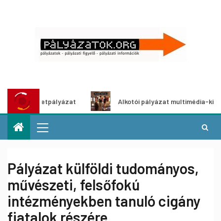
ő ötletpályázat
Alkotói pályázat multimédia-kiállításhoz
Pályázat külföldi tudományos,
művészeti, felsőfokú
intézményekben tanuló cigány
fiatalok részére