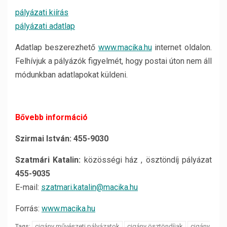
pályázati kiírás
pályázati adatlap
Adatlap beszerezhető
www.macika.hu
internet oldalon.
Felhívjuk a pályázók figyelmét, hogy postai úton nem áll
módunkban adatlapokat küldeni.
Bővebb információ
Szirmai István:
455-9030
Szatmári Katalin:
közösségi ház , ösztöndíj pályázat
455-9035
E-mail:
szatmari.katalin@macika.hu
Forrás:
www.macika.hu
cigány művészeti pályázatok
cigány ösztöndíjak
cigány
Tags: