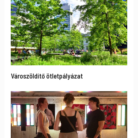
Városzöldítő ötletpályázat