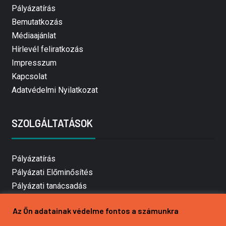
Pályázatírás
Bemutatkozás
Médiaajánlat
Hírlevél feliratkozás
Impresszum
Kapcsolat
Adatvédelmi Nyilatkozat
SZOLGÁLTATÁSOK
Pályázatírás
Pályázati Előminősítés
Pályázati tanácsadás
Pályázatírás vállalkozásoknak
Az Ön adatainak védelme fontos a számunkra
Mezőgazdasági pályázatírás