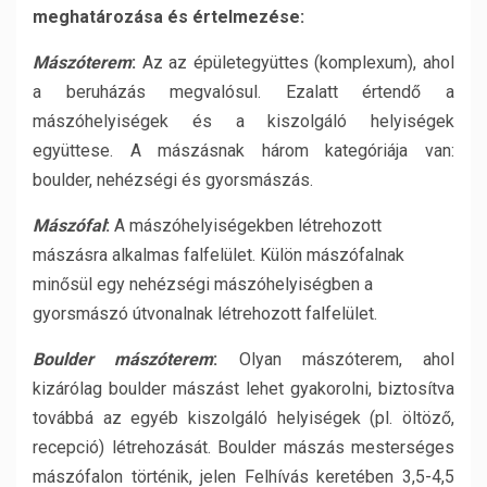
meghatározása és értelmezése:
Mászóterem
:
Az az épületegyüttes (komplexum), ahol
a beruházás megvalósul. Ezalatt értendő a
mászóhelyiségek és a kiszolgáló helyiségek
együttese. A mászásnak három kategóriája van:
boulder, nehézségi és gyorsmászás.
Mászófal
:
A mászóhelyiségekben létrehozott
mászásra alkalmas falfelület. Külön mászófalnak
minősül egy nehézségi mászóhelyiségben a
gyorsmászó útvonalnak létrehozott falfelület.
Boulder mászóterem
:
Olyan mászóterem, ahol
kizárólag boulder mászást lehet gyakorolni, biztosítva
továbbá az egyéb kiszolgáló helyiségek (pl. öltöző,
recepció) létrehozását. Boulder mászás mesterséges
mászófalon történik, jelen Felhívás keretében 3,5-4,5