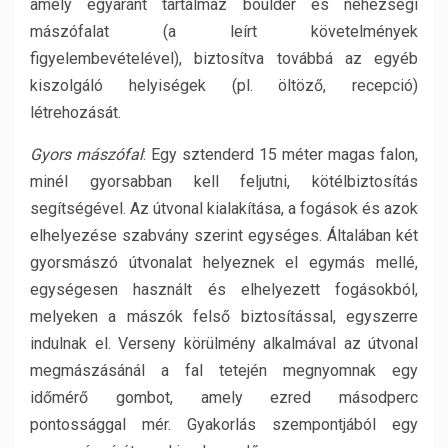
amely egyaránt tartalmaz boulder és nehézségi
mászófalat (a leírt követelmények
figyelembevételével), biztosítva továbbá az egyéb
kiszolgáló helyiségek (pl. öltöző, recepció)
létrehozását.
Gyors mászófal
: Egy sztenderd 15 méter magas falon,
minél gyorsabban kell feljutni, kötélbiztosítás
segítségével. Az útvonal kialakítása, a fogások és azok
elhelyezése szabvány szerint egységes. Általában két
gyorsmászó útvonalat helyeznek el egymás mellé,
egységesen használt és elhelyezett fogásokból,
melyeken a mászók felső biztosítással, egyszerre
indulnak el. Verseny körülmény alkalmával az útvonal
megmászásánál a fal tetején megnyomnak egy
időmérő gombot, amely ezred másodperc
pontossággal mér. Gyakorlás szempontjából egy