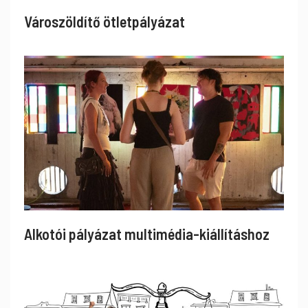
Városzöldítő ötletpályázat
Alkotói pályázat multimédia-kiállításhoz