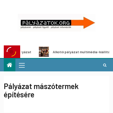
lyázat
Alkotói pályázat multimédia-kiállításhoz
Pályázat mászótermek
építésére