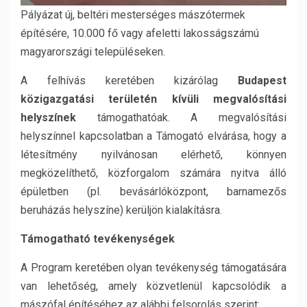
Pályázat új, beltéri mesterséges mászótermek
építésére, 10.000 fő vagy afeletti lakosságszámú
magyarországi településeken.
A felhívás keretében kizárólag
Budapest
közigazgatási területén kívüli megvalósítási
helyszínek
támogathatóak. A megvalósítási
helyszínnel kapcsolatban a Támogató elvárása, hogy a
létesítmény nyilvánosan elérhető, könnyen
megközelíthető, közforgalom számára nyitva álló
épületben (pl. bevásárlóközpont, barnamezős
beruházás helyszíne) kerüljön kialakításra.
Támogatható tevékenységek
A Program keretében olyan tevékenység támogatására
van lehetőség, amely közvetlenül kapcsolódik a
mászófal építéséhez az alábbi felsorolás szerint: