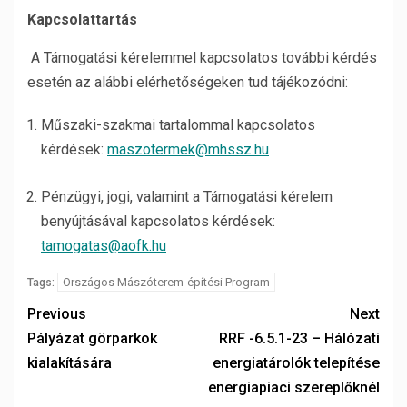
Kapcsolattartás
A Támogatási kérelemmel kapcsolatos további kérdés
esetén az alábbi elérhetőségeken tud tájékozódni:
Műszaki-szakmai tartalommal kapcsolatos
kérdések:
maszotermek@mhssz.hu
Pénzügyi, jogi, valamint a Támogatási kérelem
benyújtásával kapcsolatos kérdések:
tamogatas@aofk.hu
Országos Mászóterem-építési Program
Tags:
Previous
Next
Pályázat görparkok
RRF -6.5.1-23 – Hálózati
kialakítására
energiatárolók telepítése
energiapiaci szereplőknél