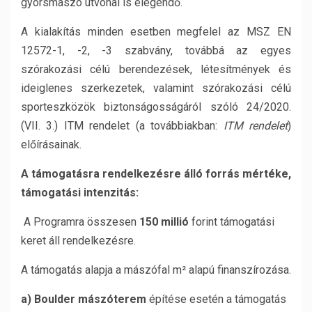
gyorsmászó útvonal is elegendő.
A kialakítás minden esetben megfelel az MSZ EN
12572-1, -2, -3 szabvány, továbbá az egyes
szórakozási célú berendezések, létesítmények és
ideiglenes szerkezetek, valamint szórakozási célú
sporteszközök biztonságosságáról szóló 24/2020.
(VII. 3.) ITM rendelet (a továbbiakban:
ITM rendelet
)
előírásainak.
A támogatásra rendelkezésre álló forrás mértéke,
támogatási intenzitás:
A Programra összesen
150 millió
forint támogatási
keret áll rendelkezésre.
A támogatás alapja a mászófal m² alapú finanszírozása.
a) Boulder mászóterem
építése esetén a támogatás