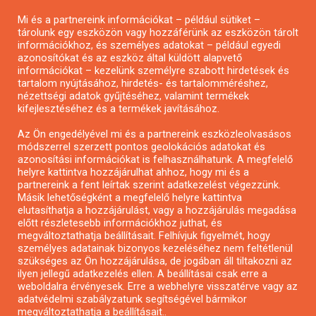
Pályázatírás magánszemélyeknek
Pályázatírás civil szervezeteknek
Mi és a partnereink információkat – például sütiket –
tárolunk egy eszközön vagy hozzáférünk az eszközön tárolt
Pályázatírás önkormányzatoknak
információkhoz, és személyes adatokat – például egyedi
Pályázatfigyelés
azonosítókat és az eszköz által küldött alapvető
információkat – kezelünk személyre szabott hirdetések és
Specifikus pályázatfigyelés vagy hírlevél
tartalom nyújtásához, hirdetés- és tartalomméréshez,
nézettségi adatok gyűjtéséhez, valamint termékek
kifejlesztéséhez és a termékek javításához.
PÁLYÁZATFIGYELŐ
Az Ön engedélyével mi és a partnereink eszközleolvasásos
módszerrel szerzett pontos geolokációs adatokat és
azonosítási információkat is felhasználhatunk. A megfelelő
helyre kattintva hozzájárulhat ahhoz, hogy mi és a
Pályázatok magánszemélyeknek
partnereink a fent leírtak szerint adatkezelést végezzünk.
Pályázatok civil szervezeteknek
Másik lehetőségként a megfelelő helyre kattintva
elutasíthatja a hozzájárulást, vagy a hozzájárulás megadása
Pályázatok vállalkozásoknak
előtt részletesebb információkhoz juthat, és
Önkormányzati pályázatok
megváltoztathatja beállításait. Felhívjuk figyelmét, hogy
személyes adatainak bizonyos kezeléséhez nem feltétlenül
Mezőgazdasági pályázatok
szükséges az Ön hozzájárulása, de jogában áll tiltakozni az
Falusi turizmus pályázatok
ilyen jellegű adatkezelés ellen. A beállításai csak erre a
weboldalra érvényesek. Erre a webhelyre visszatérve vagy az
Napelem pályázatok
adatvédelmi szabályzatunk segítségével bármikor
GINOP pályázatok
megváltoztathatja a beállításait..