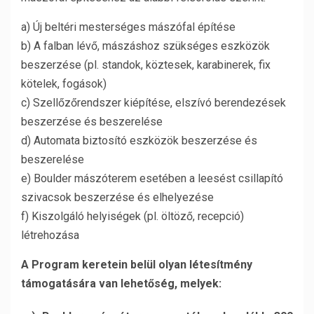
a) Új beltéri mesterséges mászófal építése
b) A falban lévő, mászáshoz szükséges eszközök
beszerzése (pl. standok, köztesek, karabinerek, fix
kötelek, fogások)
c) Szellőzőrendszer kiépítése, elszívó berendezések
beszerzése és beszerelése
d) Automata biztosító eszközök beszerzése és
beszerelése
e) Boulder mászóterem esetében a leesést csillapító
szivacsok beszerzése és elhelyezése
f) Kiszolgáló helyiségek (pl. öltöző, recepció)
létrehozása
A Program keretein belül olyan létesítmény
támogatására van lehetőség, melyek: