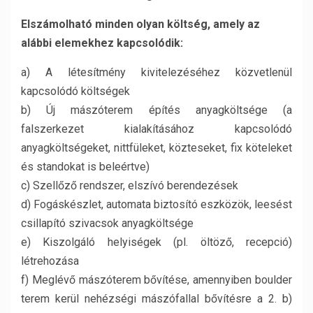
Elszámolható minden olyan költség, amely az
alábbi elemekhez kapcsolódik:
a) A létesítmény kivitelezéséhez közvetlenül
kapcsolódó költségek
b) Új mászóterem építés anyagköltsége (a
falszerkezet kialakításához kapcsolódó
anyagköltségeket, nittfüleket, közteseket, fix köteleket
és standokat is beleértve)
c) Szellőző rendszer, elszívó berendezések
d) Fogáskészlet, automata biztosító eszközök, leesést
csillapító szivacsok anyagköltsége
e) Kiszolgáló helyiségek (pl. öltöző, recepció)
létrehozása
f) Meglévő mászóterem bővítése, amennyiben boulder
terem kerül nehézségi mászófallal bővítésre a 2. b)