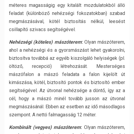
méteres magasságig egy kitalált mozdulatokból álló
feladat (különböző nehézségi fokozatokban) szabad
megmászásával, kötél biztosítás nélkül, leesést
csillapító szivacs segítségével.
Nehézségi (köteles) mászóterem
:
Olyan mászóterem,
ahol a nehézségi és a gyorsmászást lehet gyakorolni,
biztosítva továbbá az egyéb kiszolgáló helyiségek (pl.
öltöző, recepció) létrehozását. Mesterséges
mászófalon a mászó feladata a falon kijelölt út
kimászása, kötél, biztosító pontok és biztosító ember
segítségével. Az útvonal nehézsége a döntő, így az a
cél, hogy a mászó minél tovább jusson az útvonal
megmászásánál. Ebben az esetben az idő másodlagos
szempont. A nettó falmagasság 12 méter.
Kombinált (vegyes) mászóterem
:
Olyan mászóterem,