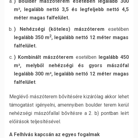
) Boulder mászóterem esetében legalább 300
m², legalább nettó 3,5 és
legfeljebb nettó 4,5
méter
magas falfelület.
) Nehézségi (köteles) mászóterem
esetében
2
legalább 350 m
, legalább nettó 12 méter magas
falfelület.
) Kombinált mászóterem
esetében
legalább 450
m², melyből nehézségi és gyors mászófal
legalább 300 m², legalább nettó 12 méter magas
falfelület
.
Meglévő mászóterem bővítésére kizárólag akkor lehet
támogatást igényelni, amennyiben boulder terem kerül
nehézségi mászófallal bővítésre a 2. b) pontban leírt
előírások teljesítésével.
A Felhívás kapcsán az egyes fogalmak