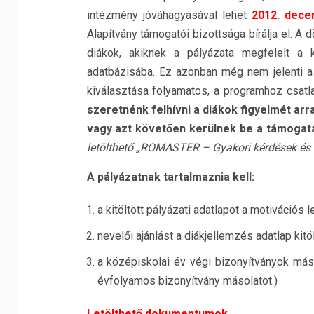
intézmény jóváhagyásával lehet
2012. dece
Alapítvány támogatói bizottsága bírálja el. A 
diákok, akiknek a pályázata megfelelt a
adatbázisába. Ez azonban még nem jelenti a
kiválasztása folyamatos, a programhoz csat
szeretnénk
felhívni a diákok figyelmét arr
vagy azt
követ
ő
en kerülnek be a támogat
letölthet
ő
„ROMASTER – Gyakori kérdések és 
A pályázatnak tartalmaznia kell:
a kitöltött pályázati adatlapot a motivációs l
nevelői ajánlást a diákjellemzés adatlap kitö
a középiskolai év végi bizonyítványok máso
évfolyamos bizonyítvány másolatot.)
Letölthető dokumentumok