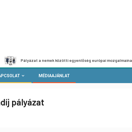
Pályázat a nemek közötti egyenlőség európai mozgalmainak erősítés
APCSOLAT
MÉDIAAJÁNLAT
íj pályázat