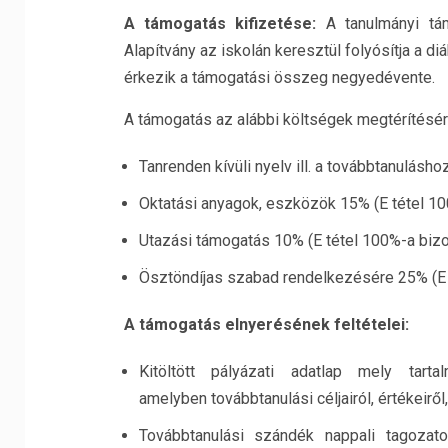
A támogatás kifizetése:
A tanulmányi t
Alapítvány az iskolán keresztül folyósítja a d
érkezik a támogatási összeg negyedévente.
A támogatás az alábbi költségek megtérítésére
Tanrenden kívüli nyelv ill. a továbbtanulás
Oktatási anyagok, eszközök 15% (E tétel 10
Utazási támogatás 10% (E tétel 100%-a bizo
Ösztöndíjas szabad rendelkezésére 25% (E t
A támogatás elnyerésének feltételei:
Kitöltött pályázati adatlap mely tart
amelyben továbbtanulási céljairól, értékeiről
Továbbtanulási szándék nappali tagozat