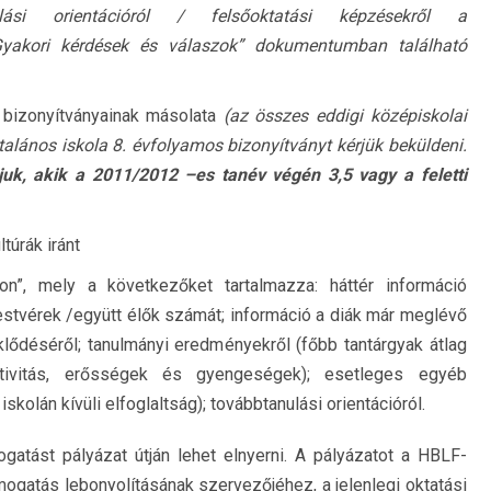
ulási orientációról / fels
ő
oktatási képzésekr
ő
l a
kori kérdések és válaszok” dokumentumban található
 bizonyítványainak másolata
(az összes eddigi
középiskolai
ltalános iskola 8. évfolyamos bizonyítványt
kérjük beküldeni.
árjuk, akik a 2011/2012 –es tanév végén
3,5 vagy a feletti
túrák iránt
on”, mely a következőket tartalmazza: háttér információ
testvérek /együtt élők számát; információ a diák már meglévő
eklődéséről; tanulmányi eredményekről (főbb tantárgyak átlag
aktivitás, erősségek és gyengeségek); esetleges egyéb
 iskolán kívüli elfoglaltság); továbbtanulási orientációról.
gatást pályázat útján lehet elnyerni. A pályázatot a HBLF-
ogatás lebonyolításának szervezőjéhez, a jelenlegi oktatási