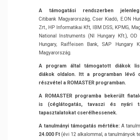
A támogatási rendszerben jelenle
Citibank Magyarország, Cser Kiadó, E.ON Hung
Zrt., HP Informatikai Kft, IBM DSS, KPMG, Ma
National Instruments (NI Hungary Kft.), OD 
Hungary, Raiffeisen Bank, SAP Hungary Kf
Magyarország.
A program által támogatott diákok li
diákok
oldalon. Itt a programban lév
ő
részvétel a
ROMASTER programban.
A ROMASTER programba bekerült fiata
is
(céglátogatás, tavaszi és nyári
tapasztalatokat
cserélhessenek.
A tanulmányi támogatás mértéke:
A tanul
24.000 Ft
(évi 12 alkalommal, a tanulmányok te