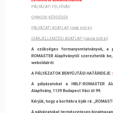
PÁLYÁZATI FELHÍVÁS
GYAKORI KÉRDÉSEK
PÁLYÁZATI ADATLAP (diák tölti ki)
DIÁKJELLEMZÉSI ADATLAP (iskola tölti ki)
A szükséges formanyomtatványok, a pá
ROMASTER
Alapítványtól szerezhet
ő
k be,
weboldalról.
A PÁLYÁZATOK BENYÚJTÁSI HATÁRIDEJE:
A pályázatokat a HBLF-ROMASTER Ala
Alapítvány, 1139 Budapest Váci út 99.
Kérjük, hogy a borítékra írják rá: „ROMAS
A pályázatokat természetesen bizalmasan 