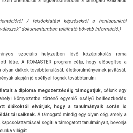
 Ezen orientációk a legkeresettebbek a támogató vállalatok
ientációról / fels
ő
oktatási képzésekr
ő
l a honlapunkról
válaszok” dokumentumban található b
ő
vebb információ.)
nyos szociális helyzetben lévő középiskolás roma
zott létre. A ROMASTER program célja, hogy elősegítse a
 olyan diákok továbbtanulását, életkörülményeinek javítását,
ényük alapján jó eséllyel fognak továbbtanulni.
t fiatalt a diploma megszerzéséig támogatjuk,
célunk egy
kahelyi környezetbe történő egyenlő esélyű beilleszkedés
tt diákoktól elvárjuk, hogy a tanulmányaik során is
ldát társaiknak.
A támogató mindig egy olyan cég, amely a
kapcsolattartással segíti a támogatott tanulmányait, bevonja
munka világát.