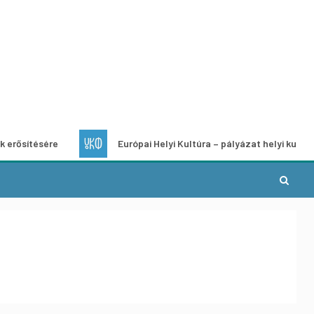
ére
Európai Helyi Kultúra – pályázat helyi kulturális projek