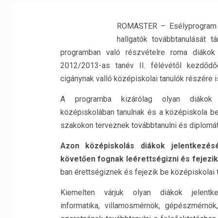
ROMASTER – Esélyprogram 
hallgatók továbbtanulását t
programban való részvételre roma diáko
2012/2013-as tanév II. félévétől kezdődő
cigánynak valló középiskolai tanulók részére 
A programba kizárólag olyan diákok j
középiskolában tanulnak és a középiskola b
szakokon terveznek továbbtanulni és diplomá
Azon középiskolás diákok jelentkezés
követ
ő
en
fognak leérettségizni és fejezi
ban érettségiznek és fejezik be középiskolai 
Kiemelten várjuk olyan diákok jelentk
informatika, villamosmérnök, gépészmérn