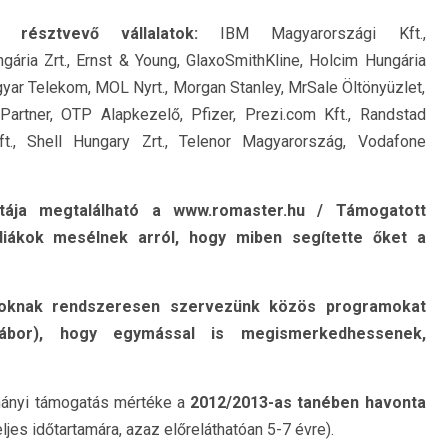
g résztvev
ő
vállalatok:
IBM Magyarországi Kft.,
ária Zrt., Ernst & Young, GlaxoSmithKline, Holcim Hungária
gyar Telekom, MOL Nyrt., Morgan Stanley, MrSale Öltönyüzlet,
Partner, OTP Alapkezelő, Pfizer, Prezi.com Kft., Randstad
t., Shell Hungary Zrt., Telenor Magyarország, Vodafone
stája megtalálható a
www.romaster.hu
/ Támogatott
diákok mesélnek arról, hogy miben segítette
ő
ket a
loknak rendszeresen szervezünk közös programokat
 tábor), hogy egymással is megismerkedhessenek,
mányi támogatás mértéke a
2012/2013-as tanében havonta
ljes időtartamára, azaz előreláthatóan 5-7 évre).