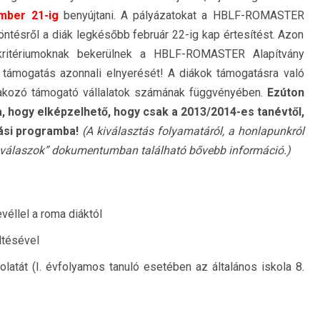
mber 21-ig
benyújtani. A pályázatokat a HBLF-ROMASTER
döntésről a diák legkésőbb február 22-ig kap értesítést. Azon
 kritériumoknak bekerülnek a HBLF-ROMASTER Alapítvány
 támogatás azonnali elnyerését! A diákok támogatásra való
lakozó támogató vállalatok számának függvényében.
Ezúton
a, hogy elképzelhet
ő
, hogy csak a 2013/2014-es tanévt
ő
l,
ási programba!
(A kiválasztás folyamatáról, a honlapunkról
válaszok” dokumentumban található b
ő
vebb információ.)
evéllel a roma diáktól
ltésével
latát (I. évfolyamos tanuló esetében az általános iskola 8.