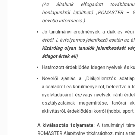
(Az
általunk elfogadott továbbtan
honlapunkról
letölthet
ő
„ROMASTER – Gya
b
ő
vebb
információ.)
Jó tanulmányi eredmények: a diák év végi
évb
ő
l. I. évfolyamos jelentkez
ő
esetén az á
Kizárólag olyan tanulók jelentkezését v
átlagot értek el!
)
Határozott érdeklődés idegen nyelvek és kul
Nevelői ajánlás a „Diákjellemzés adatlap
a családról és körülményeiről, beleértve a 
nyelvtudásáról, és/vagy nyelvek iránti érd
osztályzatainak megemlítése, tanórai 
aktivitásról, érdeklődési körről (hobbi, sport,
A kiválasztás folyamata:
A tanulmányi támo
ROMASTER Alapítvány titkársághoz, mint a tám