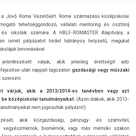
a Jövő Roma Vezetőiért. Roma származású középiskolai
ámogató tehetséggondozó, vállalati mentoring és ösztöníj
k és iskoláik számára. A HBLF-ROMASTER Alapítvány a
en ismét pályázatot hirdet hátrányos helyzetű, magukat
iskolájuk bevonásával.
elentkezését várjuk, akik jelenleg érettségit adó
efejezése után nappali tagozaton
gazdasági vagy m
ű
szaki
t szerezni
ét várjuk, akik a 2013/2014-es tanévben vagy azt
k be középiskolai tanulmányaikat.
(Azon diákok, akik 2013-
tanulmányaikat nem jogosultak pályázni!)
ezését, akik közgazdasági, pénzügy- és számvitel,
ök, vegyészmérnök, biomérnök, vagy más mérnöki szakon