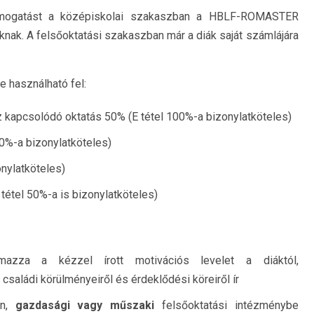
ámogatást a középiskolai szakaszban a HBLF-ROMASTER
iáknak. A felsőoktatási szakaszban már a diák saját számlájára
 használható fel:
hoz kapcsolódó oktatás 50% (E tétel 100%-a bizonylatköteles)
0%-a bizonylatköteles)
nylatköteles)
étel 50%-a is bizonylatköteles)
almazza a kézzel írott motivációs levelet a diáktól,
, családi körülményeiről és érdeklődési köreiről ír
on,
gazdasági vagy m
ű
szaki
felsőoktatási intézménybe