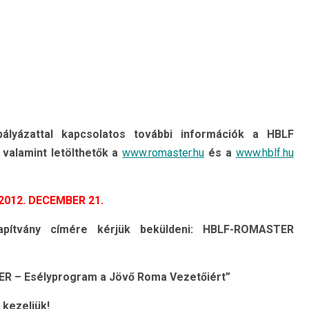
lyázattal kapcsolatos további információk a HBLF
 valamint letölthet
ő
k a
www.romaster.hu
és a
www.hblf.hu
2012. DECEMBER 21.
pítvány címére kérjük beküldeni:
HBLF-ROMASTER
TER – Esélyprogram a Jöv
ő
Roma Vezet
ő
iért”
kezeljük!