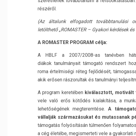
szeretnének továbbtanulni a felsőoktatásban.
részéről.
(Az általunk elfogadott továbbtanulási or
letölthet
ő
„ROMASTER – Gyakori kérdések és 
A ROMASTER PROGRAM célja:
A HBLF a 2007/2008-as tanévben hátrá
diákok tanulmányait támogató rendszert ho
roma értelmiségi réteg fejlődését, támogassa
akik erősen rászorultak és tanulmányi teljesítm
A program keretében
kiválasztott, motivál
vele való erős kötődés kialakítása, a mun
lehetőségének megteremtése.
A támogato
vállalják származásukat
és mutassanak pé
támogatás folyósításán túlmenően folyamatos 
a cég életébe, megismerteti vele a gyakorlati 