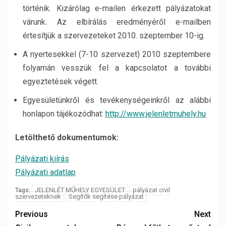
történik. Kizárólag e-mailen érkezett pályázatokat
várunk. Az elbírálás eredményéről e-mailben
értesítjük a szervezeteket 2010. szeptember 10-ig.
A nyertesekkel (7-10 szervezet) 2010 szeptembere
folyamán vesszük fel a kapcsolatot a további
egyeztetések végett.
Egyesületünkről és tevékenységeinkről az alábbi
honlapon tájékozódhat:
http://www.jelenletmuhely.hu
Letölthető dokumentumok:
Pályázati kiírás
Pályázati adatlap
JELENLÉT MŰHELY EGYESÜLET
pályázat civil
Tags:
szervezeteknek
Segítők segítése pályázat
Previous
Next