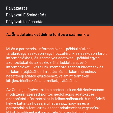
Pályázatírás
Pályázati Előminősítés
Pályázati tanácsadás
Pályázatírás vállalkozásoknak
Az Ön adatainak védelme fontos a számunkra
Mezőgazdasági pályázatírás
Pályázatírás magánszemélyeknek
Mi és a partnereink információkat – például sütiket –
Pályázatírás civil szervezeteknek
tárolunk egy eszközön vagy hozzáférünk az eszközön tárolt
Pályázatírás önkormányzatoknak
információkhoz, és személyes adatokat – például egyedi
azonosítókat és az eszköz által küldött alapvető
Pályázatfigyelés
információkat – kezelünk személyre szabott hirdetések és
Specifikus pályázatfigyelés vagy hírlevél
tartalom nyújtásához, hirdetés- és tartalomméréshez,
nézettségi adatok gyűjtéséhez, valamint termékek
kifejlesztéséhez és a termékek javításához.
PÁLYÁZATFIGYELŐ
Az Ön engedélyével mi és a partnereink eszközleolvasásos
módszerrel szerzett pontos geolokációs adatokat és
azonosítási információkat is felhasználhatunk. A megfelelő
helyre kattintva hozzájárulhat ahhoz, hogy mi és a
Pályázatok magánszemélyeknek
partnereink a fent leírtak szerint adatkezelést végezzünk.
Pályázatok civil szervezeteknek
Másik lehetőségként a megfelelő helyre kattintva