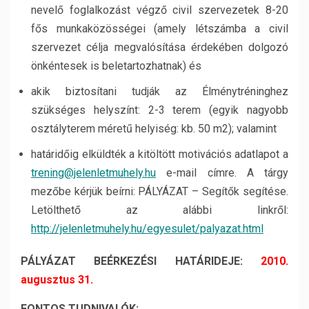
nevelő foglalkozást végző civil szervezetek 8-20
fős munkaközösségei (amely létszámba a civil
szervezet célja megvalósítása érdekében dolgozó
önkéntesek is beletartozhatnak) és
akik biztosítani tudják az Élménytréninghez
szükséges helyszínt: 2-3 terem (egyik nagyobb
osztályterem méretű helyiség: kb. 50 m2); valamint
határidőig elküldték a kitöltött motivációs adatlapot a
trening@jelenletmuhely.hu
e-mail címre. A tárgy
mezőbe kérjük beírni: PÁLYÁZAT – Segítők segítése.
Letölthető az alábbi linkről:
http://jelenletmuhely.hu/egyesulet/palyazat.html
PÁLYÁZAT BEÉRKEZÉSI HATÁRIDEJE:
2010.
augusztus 31.
FONTOS TUDNIVALÓK: