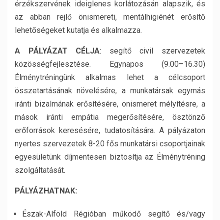
érzékszervének ideiglenes korlátozásán alapszik, és
az abban rejlő önismereti, mentálhigiénét erősítő
lehetőségeket kutatja és alkalmazza.
A PÁLYÁZAT CÉLJA
: segítő civil szervezetek
közösségfejlesztése. Egynapos (9.00–16.30)
Élménytréningünk alkalmas lehet a célcsoport
összetartásának növelésére, a munkatársak egymás
iránti bizalmának erősítésére, önismeret mélyítésre, a
mások iránti empátia megerősítésére, ösztönző
erőforrások keresésére, tudatosítására. A pályázaton
nyertes szervezetek 8-20 fős munkatársi csoportjainak
egyesületünk díjmentesen biztosítja az Élménytréning
szolgáltatását.
PÁLYÁZHATNAK:
Észak-Alföld Régióban működő segítő és/vagy