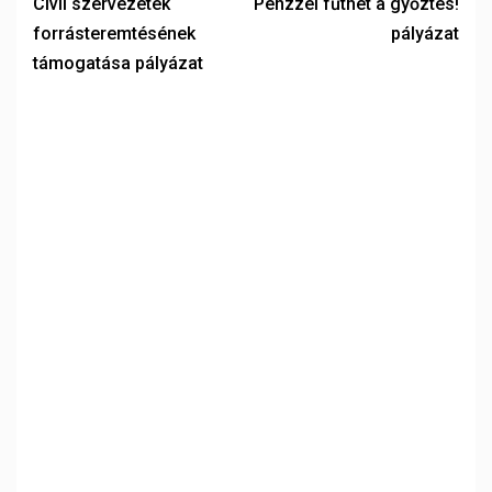
Civil szervezetek
Pénzzel fűthet a győztes!
forrásteremtésének
pályázat
támogatása pályázat