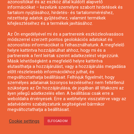
azonosítókat és az eszköz által küldött alapvető
Pályázatfigyelés
információkat – kezelünk személyre szabott hirdetések és
Specifikus pályázatfigyelés vagy hírlevél
tartalom nyújtásához, hirdetés- és tartalomméréshez,
nézettségi adatok gyűjtéséhez, valamint termékek
kifejlesztéséhez és a termékek javításához.
PÁLYÁZATFIGYELŐ
Az Ön engedélyével mi és a partnereink eszközleolvasásos
módszerrel szerzett pontos geolokációs adatokat és
azonosítási információkat is felhasználhatunk. A megfelelő
helyre kattintva hozzájárulhat ahhoz, hogy mi és a
Pályázatok magánszemélyeknek
partnereink a fent leírtak szerint adatkezelést végezzünk.
Pályázatok civil szervezeteknek
Másik lehetőségként a megfelelő helyre kattintva
elutasíthatja a hozzájárulást, vagy a hozzájárulás megadása
Pályázatok vállalkozásoknak
előtt részletesebb információkhoz juthat, és
Önkormányzati pályázatok
megváltoztathatja beállításait. Felhívjuk figyelmét, hogy
személyes adatainak bizonyos kezeléséhez nem feltétlenül
Mezőgazdasági pályázatok
szükséges az Ön hozzájárulása, de jogában áll tiltakozni az
Falusi turizmus pályázatok
ilyen jellegű adatkezelés ellen. A beállításai csak erre a
weboldalra érvényesek. Erre a webhelyre visszatérve vagy az
Napelem pályázatok
adatvédelmi szabályzatunk segítségével bármikor
GINOP pályázatok
megváltoztathatja a beállításait..
Cookie settings
ELFOGADOM
Copyright © All rights reserved.