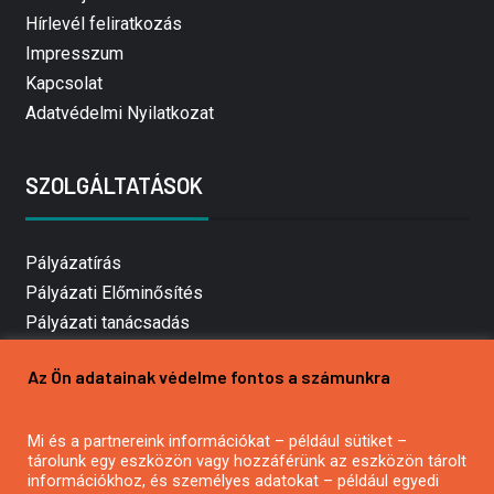
Hírlevél feliratkozás
Impresszum
Kapcsolat
Adatvédelmi Nyilatkozat
SZOLGÁLTATÁSOK
Pályázatírás
Pályázati Előminősítés
Pályázati tanácsadás
Pályázatírás vállalkozásoknak
Az Ön adatainak védelme fontos a számunkra
Mezőgazdasági pályázatírás
Pályázatírás magánszemélyeknek
Mi és a partnereink információkat – például sütiket –
Pályázatírás civil szervezeteknek
tárolunk egy eszközön vagy hozzáférünk az eszközön tárolt
Pályázatírás önkormányzatoknak
információkhoz, és személyes adatokat – például egyedi