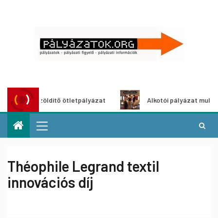
Városzöldítő ötletpályázat
Alkotói pályázat multimédia-ki
Théophile Legrand textil
innovációs díj