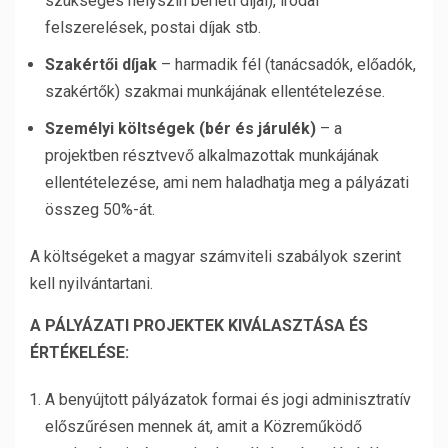
szükséges helyszín bérleti díjai), irodai
felszerelések, postai díjak stb.
Szakértői díjak
– harmadik fél (tanácsadók, előadók,
szakértők) szakmai munkájának ellentételezése.
Személyi költségek (bér és járulék)
– a
projektben résztvevő alkalmazottak munkájának
ellentételezése, ami nem haladhatja meg a pályázati
összeg 50%-át.
A költségeket a magyar számviteli szabályok szerint
kell nyilvántartani.
A PÁLYÁZATI PROJEKTEK KIVÁLASZTÁSA ÉS
ÉRTÉKELÉSE:
A benyújtott pályázatok formai és jogi adminisztratív
előszűrésen mennek át, amit a Közreműködő