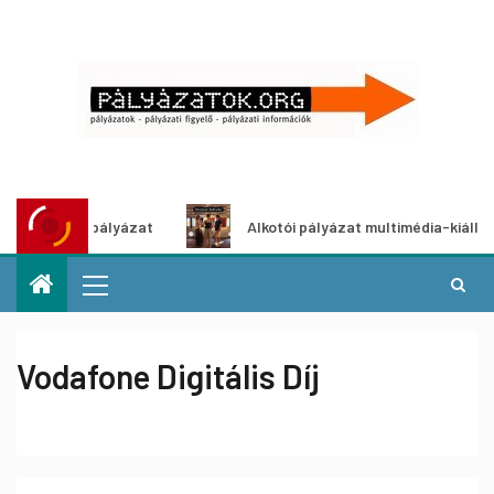
tpályázat
Alkotói pályázat multimédia-kiállításhoz
Vodafone Digitális Díj