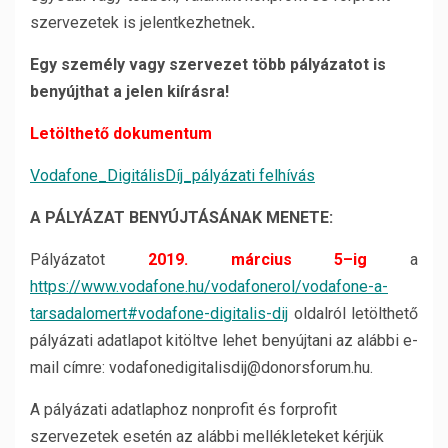
szervezetek is jelentkezhetnek
.
Egy személy vagy szervezet több pályázatot is
benyújthat a jelen kiírásra!
Letölthető dokumentum
Vodafone_DigitálisDíj_pályázati felhívás
A PÁLYÁZAT BENYÚJTÁSÁNAK MENETE:
Pályázatot
2019. március 5–ig
a
https://www.vodafone.hu/vodafonerol/vodafone-a-
tarsadalomert#vodafone-digitalis-dij
oldalról letölthető
pályázati adatlapot kitöltve lehet benyújtani az alábbi e-
mail címre: vodafonedigitalisdij@donorsforum.hu.
A pályázati adatlaphoz nonprofit és forprofit
szervezetek esetén az alábbi mellékleteket kérjük