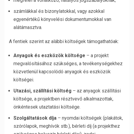
megfelel a vonatkozó, hatályos jogszabályoknak;
számlákkal és bizonylatokkal, vagy azokkal
egyenértékű könyvelési dokumentumokkal van
alátámasztva.
A fentiek szerint az alábbi költségek támogathatóak:
Anyagok és eszközök költsége
– a projekt
megvalósításához szükséges, a tevékenységekhez
közvetlenül kapcsolódó anyagok és eszközök
költségei.
Utazási, szállítási költség
– az anyagok szállítási
költsége, a projektben résztvevő alkalmazottak,
önkéntesek utaztatási költsége.
Szolgáltatások díja
– nyomdai költségek (plakátok,
szórólapok, meghívók stb.), bérleti díj (a projekthez