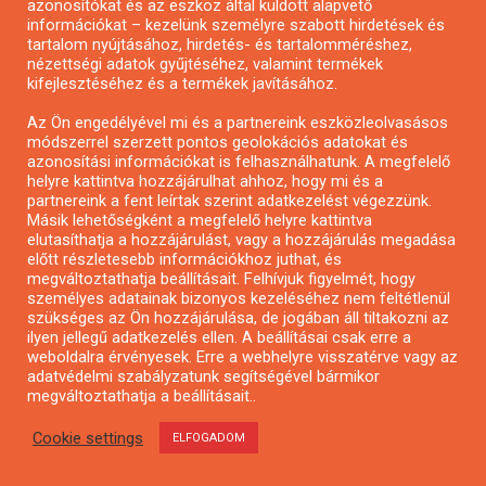
azonosítókat és az eszköz által küldött alapvető
információkat – kezelünk személyre szabott hirdetések és
tartalom nyújtásához, hirdetés- és tartalomméréshez,
nézettségi adatok gyűjtéséhez, valamint termékek
kifejlesztéséhez és a termékek javításához.
Az Ön engedélyével mi és a partnereink eszközleolvasásos
módszerrel szerzett pontos geolokációs adatokat és
Pár perc kortárs – rövidfilm pályázat
azonosítási információkat is felhasználhatunk. A megfelelő
helyre kattintva hozzájárulhat ahhoz, hogy mi és a
partnereink a fent leírtak szerint adatkezelést végezzünk.
Másik lehetőségként a megfelelő helyre kattintva
elutasíthatja a hozzájárulást, vagy a hozzájárulás megadása
előtt részletesebb információkhoz juthat, és
megváltoztathatja beállításait. Felhívjuk figyelmét, hogy
személyes adatainak bizonyos kezeléséhez nem feltétlenül
szükséges az Ön hozzájárulása, de jogában áll tiltakozni az
ilyen jellegű adatkezelés ellen. A beállításai csak erre a
weboldalra érvényesek. Erre a webhelyre visszatérve vagy az
adatvédelmi szabályzatunk segítségével bármikor
megváltoztathatja a beállításait..
Cookie settings
ELFOGADOM