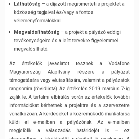
Láthatóság
– a díjazott megismerteti a projektet a
közösség tagjaival és/vagy a fontos
véleményformálókkal.
Megvalósíthatóság –
a projekt a pályázó eddigi
tevékenységeire és a leírt tervekre figyelemmel
megvalósítható.
Az értékelők javaslatot tesznek a Vodafone
Magyarország Alapítvány részére a pályázat
támogatására vagy elutasítására, valamint a pályázatok
rangsorára (rövidlista). Az értékelés 2019. március 7-ig
zajlik le. A tartalmi elbírálás során az értékelők további
információkat kérhetnek a projektre és a szervezetre
vonatkozóan. A kérdéseket a közreműködő munkatársa
küldi el e-mailben a pályázónak. Az e-mailben
megjelölik a válaszadás határidejét is – ez
alapesetben a kiküldéstől számított 5 munkanap. A