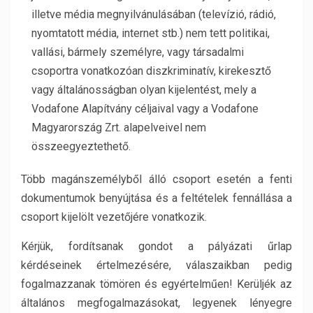
illetve média megnyilvánulásában (televízió, rádió,
nyomtatott média, internet stb.) nem tett politikai,
vallási, bármely személyre, vagy társadalmi
csoportra vonatkozóan diszkriminatív, kirekesztő
vagy általánosságban olyan kijelentést, mely a
Vodafone Alapítvány céljaival vagy a Vodafone
Magyarország Zrt. alapelveivel nem
összeegyeztethető.
Több magánszemélyből álló csoport esetén a fenti
dokumentumok benyújtása és a feltételek fennállása a
csoport kijelölt vezetőjére vonatkozik.
Kérjük, fordítsanak gondot a pályázati űrlap
kérdéseinek értelmezésére, válaszaikban pedig
fogalmazzanak tömören és egyértelműen! Kerüljék az
általános megfogalmazásokat, legyenek lényegre