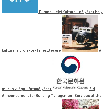
Európai Helyi Kultúra – pályázat helyi
kulturális projektek fejlesztésére
A
munka világa – fotópályázat
Bid
Announcement for Building Management Services at the