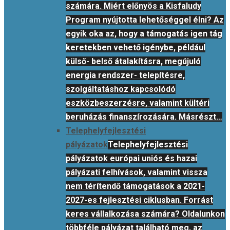
számára. Miért előnyös a Kisfaludy
Program nyújtotta lehetőséggel élni? Az
egyik oka az, hogy a támogatás igen tág
keretekben vehető igénybe, például
külső- belső átalakításra, megújuló
energia rendszer- telepítésre,
szolgáltatáshoz kapcsolódó
eszközbeszerzésre, valamint kültéri
beruházás finanszírozására. Másrészt…
Telephelyfejlesztési
pályázatok
Telephelyfejlesztési
pályázatok európai uniós és hazai
pályázati felhívások, valamint vissza
nem térítendő támogatások a 2021-
2027-es fejlesztési ciklusban. Forrást
keres vállalkozása számára? Oldalunkon
többféle pályázat található meg, az