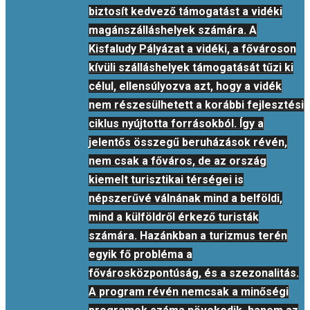
biztosít kedvező támogatást a vidéki
magánszálláshelyek számára. A
Kisfaludy Pályázat a vidéki, a fővároson
kívüli szálláshelyek támogatását tűzi ki
célul, ellensúlyozva azt, hogy a vidék
nem részesülhetett a korábbi fejlesztési
ciklus nyújtotta forrásokból. Így a
jelentős összegű beruházások révén,
nem csak a főváros, de az ország
kiemelt turisztikai térségei is
népszerűvé válnának mind a belföldi,
mind a külföldről érkező turisták
számára. Hazánkban a turizmus terén
egyik fő probléma a
fővárosközpontúság, és a szezonalitás.
A program révén nemcsak a minőségi