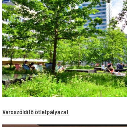
Városzöldítő ötletpályázat