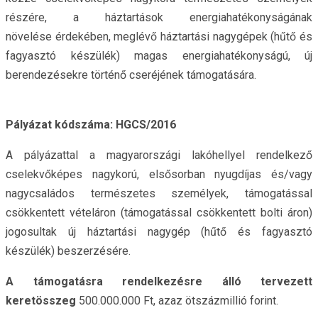
részére, a háztartások energiahatékonyságának
növelése érdekében, meglévő háztartási nagygépek (hűtő és
fagyasztó készülék) magas energiahatékonyságú, új
berendezésekre történő cseréjének támogatására.
Pályázat kódszáma: HGCS/2016
A pályázattal a magyarországi lakóhellyel rendelkező
cselekvőképes nagykorú, elsősorban nyugdíjas és/vagy
nagycsaládos természetes személyek, támogatással
csökkentett vételáron (támogatással csökkentett bolti áron)
jogosultak új háztartási nagygép (hűtő és fagyasztó
készülék) beszerzésére.
A támogatásra rendelkezésre álló tervezett
keretösszeg
500.000.000 Ft, azaz ötszázmillió forint.