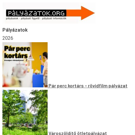
Skip
to
content
Pályázatok
2026
Pár perc kortárs – rövidfilm pályázat
Városzöldítő ötletpályázat