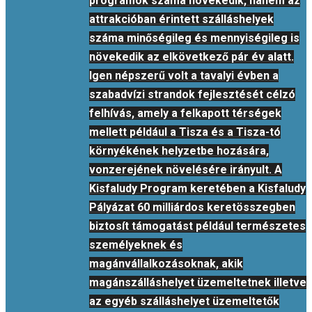
programok száma növekedik, hanem az
attrakcióban érintett szálláshelyek
száma minőségileg és mennyiségileg is
növekedik az elkövetkező pár év alatt.
Igen népszerű volt a tavalyi évben a
szabadvízi strandok fejlesztését célzó
felhívás, amely a felkapott térségek
mellett például a Tisza és a Tisza-tó
környékének helyzetbe hozására,
vonzerejének növelésére irányult. A
Kisfaludy Program keretében a Kisfaludy
Pályázat 60 milliárdos keretösszegben
biztosít támogatást például természetes
személyeknek és
magánvállalkozásoknak, akik
magánszálláshelyet üzemeltetnek illetve
az egyéb szálláshelyet üzemeltetők