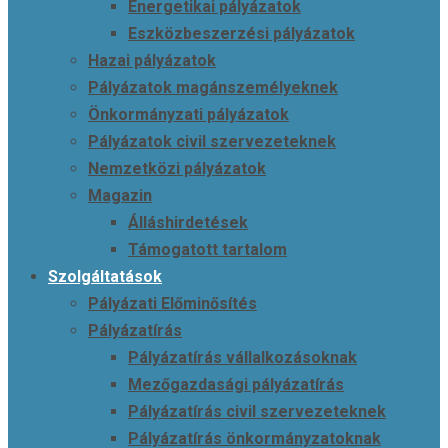
Energetikai pályázatok
Eszközbeszerzési pályázatok
Hazai pályázatok
Pályázatok magánszemélyeknek
Önkormányzati pályázatok
Pályázatok civil szervezeteknek
Nemzetközi pályázatok
Magazin
Álláshirdetések
Támogatott tartalom
Szolgáltatások
Pályázati Előminősítés
Pályázatírás
Pályázatírás vállalkozásoknak
Mezőgazdasági pályázatírás
Pályázatírás civil szervezeteknek
Pályázatírás önkormányzatoknak