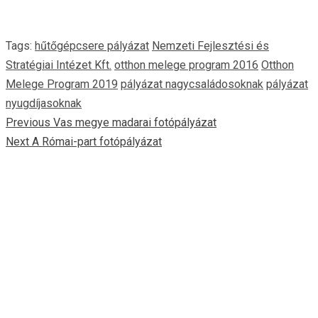
Tags:
hűtőgépcsere pályázat
Nemzeti Fejlesztési és
Stratégiai Intézet Kft.
otthon melege program 2016
Otthon
Melege Program 2019
pályázat nagycsaládosoknak
pályázat
nyugdíjasoknak
Continue
Previous
Vas megye madarai fotópályázat
Next
A Római-part fotópályázat
Reading