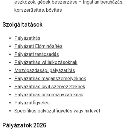
eszközök, gépek beszerzése – Ingatlan beruházás:
korszerűsítés, bővítés
Szolgáltatások
Pályázatírás
Pályázati Előminősítés
Pályázati tanácsadás
Pályázatírás vállalkozásoknak
Mezőgazdasági pályázatírás
Pályázatírás magánszemélyeknek
Pályázatírás civil szervezeteknek
Pályázatírás önkormányzatoknak
Pályázatfigyelés
Specifikus pályázatfigyelés vagy hírlevél
Pályázatok 2026