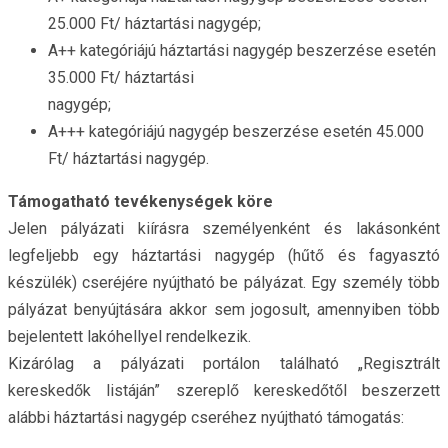
25.000 Ft/ háztartási nagygép;
A++ kategóriájú háztartási nagygép beszerzése esetén
35.000 Ft/ háztartási
nagygép;
A+++ kategóriájú nagygép beszerzése esetén 45.000
Ft/ háztartási nagygép.
Támogatható tevékenységek köre
Jelen pályázati kiírásra személyenként és lakásonként
legfeljebb egy háztartási nagygép (hűtő és fagyasztó
készülék) cseréjére nyújtható be pályázat. Egy személy több
pályázat benyújtására akkor sem jogosult, amennyiben több
bejelentett lakóhellyel rendelkezik.
Kizárólag a pályázati portálon található „Regisztrált
kereskedők listáján” szereplő kereskedőtől beszerzett
alábbi háztartási nagygép cseréhez nyújtható támogatás: