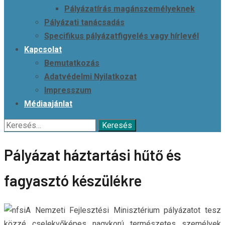
Pályázatírás magánszemélyeknek
Pályázati tanácsadás
Specifikus pályázatfigyelés vagy hírlevél
Kapcsolat
Bemutatkozás
Adatvédelmi Nyilatkozat
Impresszum
Médiaajánlat
Keresés:
Pályázat háztartási hűtő és
fagyasztó készülékre
A Nemzeti Fejlesztési Minisztérium pályázatot tesz
közzé cselekvőképes nagykorú természetes személyek