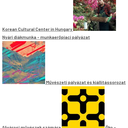
Korean Cultural Center in Hungary
Nyári diákmunka – munkaerőpiaci pályázat
Művészeti pályázat és kiállítássorozat
fővárosi művészek számára
Öko –