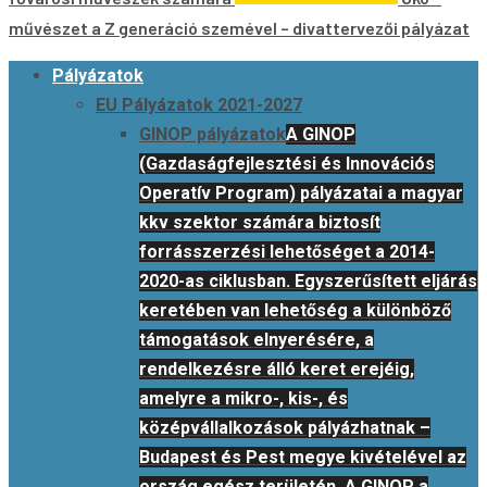
művészet a Z generáció szemével – divattervezői pályázat
Primary
Pályázatok
Menu
EU Pályázatok 2021-2027
GINOP pályázatok
A GINOP
(Gazdaságfejlesztési és Innovációs
Operatív Program) pályázatai a magyar
kkv szektor számára biztosít
forrásszerzési lehetőséget a 2014-
2020-as ciklusban. Egyszerűsített eljárás
keretében van lehetőség a különböző
támogatások elnyerésére, a
rendelkezésre álló keret erejéig,
amelyre a mikro-, kis-, és
középvállalkozások pályázhatnak –
Budapest és Pest megye kivételével az
ország egész területén. A GINOP a