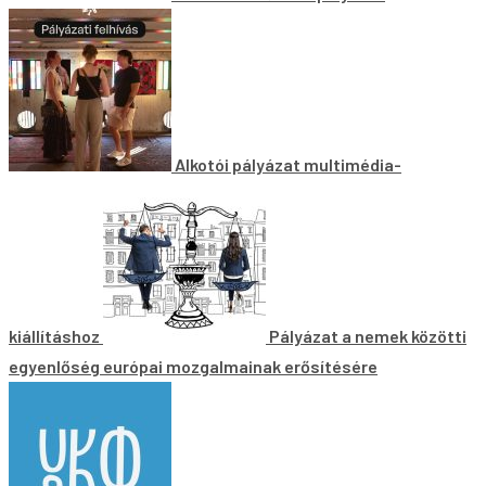
Alkotói pályázat multimédia-
kiállításhoz
Pályázat a nemek közötti
egyenlőség európai mozgalmainak erősítésére