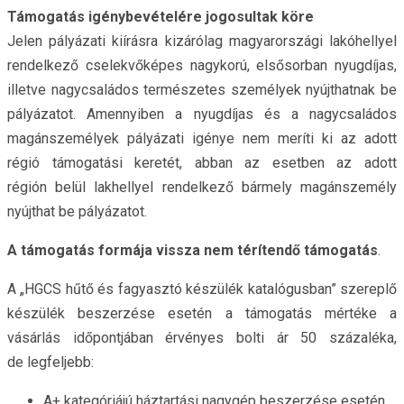
Támogatás igénybevételére jogosultak köre
Jelen pályázati kiírásra kizárólag magyarországi lakóhellyel
rendelkező cselekvőképes nagykorú, elsősorban nyugdíjas,
illetve nagycsaládos természetes személyek nyújthatnak be
pályázatot. Amennyiben a nyugdíjas és a nagycsaládos
magánszemélyek pályázati igénye nem meríti ki az adott
régió támogatási keretét, abban az esetben az adott
régión belül lakhellyel rendelkező bármely magánszemély
nyújthat be pályázatot.
A támogatás formája vissza nem térítendő támogatás
.
A „HGCS hűtő és fagyasztó készülék katalógusban” szereplő
készülék beszerzése esetén a támogatás mértéke a
vásárlás időpontjában érvényes bolti ár 50 százaléka,
de legfeljebb:
A+ kategóriájú háztartási nagygép beszerzése esetén