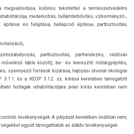
a megvalósítása, különös tekintettel a természetvédelmi
habilitációja, mederkotrás, hullámtérbővítés, vízkormányzó-,
építése és felújítása, hallépcső építése, partbiztosítás,
evitalizáció,
szintszabályozás, partbiztosítás, partrendezés, védősáv
művelésű tábla között), be- és leeresztő műtárgyépítés,
zés, szennyező források kizárása, hajózási útvonal ökológiai
 3.1.1. és a KEOP 3.1.2. sz. kiírása keretében támogatott
ható holtágak rehabilitációjára jelen kiírás keretében nem
.
pcsolódó tevékenységek A pályázat keretében önállóan nem,
nységekkel együtt támogathatók az alábbi tevékenységek: