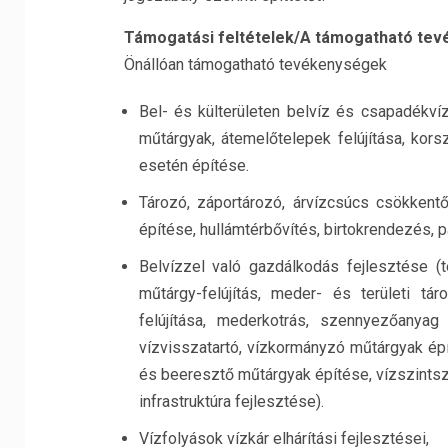
Támogatási feltételek/A támogatható tev
Önállóan támogatható tevékenységek
Bel- és külterületen belvíz és csapadékví
műtárgyak, átemelőtelepek felújítása, kors
esetén építése.
Tározó, záportározó, árvízcsúcs csökkentő 
építése, hullámtérbővítés, birtokrendezés, p
Belvízzel való gazdálkodás fejlesztése (t
műtárgy-felújítás, meder- és területi tár
felújítása, mederkotrás, szennyezőanyag 
vízvisszatartó, vízkormányzó műtárgyak épí
és beeresztő műtárgyak építése, vízszints
infrastruktúra fejlesztése).
Vízfolyások vízkár elhárítási fejlesztései,