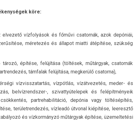
ékenységek köre:
z elvezető vízfolyások és főművi csatornák, azok depóniái,
zerűsítése, méretezés és állapot miatti átépítése, szükség
tározó, építése, felújítása (töltések, műtárgyak, csatornák
artrendezés, támfalak felújítása, megkerülő csatorna),
érségi vízvisszatartás, vízpótlás, vízátvezetés, meder- és
ozás, belvízrendszer-, szivattyútelepek és felépítményeik
csökkentés, partrehabilitáció, depónia vagy töltésépítés,
tése, területrendezés, vízleadó útvonal kiépítése, leeresztő
zabályozó és vízkormányzó műtárgyak építése, üzemeltetési