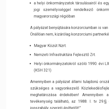
a helyi önkormányzatok társulásairól és eg
jogi személyiséggel rendelkező önkor
magyarországi régióban
A pályázat benyújtására konzorciumban is van
Önállóan nem, kizárólag konzorciumi partnerké
Magyar Közút Nzrt.
Nemzeti Infrastruktúra Fejlesztő Zrt.
Helyi önkormányzatokról szóló 1990. évi LX
(KSH 321)
Amennyiben a pályázat állami tulajdonú orszá
szükséges a vagyonkezelő Közlekedésfejles
meghatározása érdekében! Amennyiben a 
tevékenység található, az 1988. I. tv 29.§
jogszabály szerinti építtetőt!”