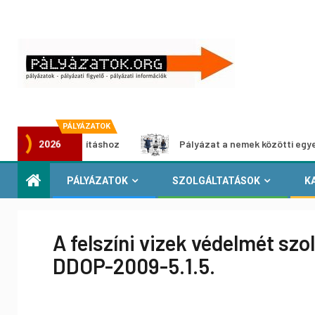
PÁLYÁZATOK
a-kiállításhoz
Pályázat a nemek közötti egyenlőség euró
2026
PÁLYÁZATOK
SZOLGÁLTATÁSOK
K
A felszíni vizek védelmét szo
DDOP-2009-5.1.5.