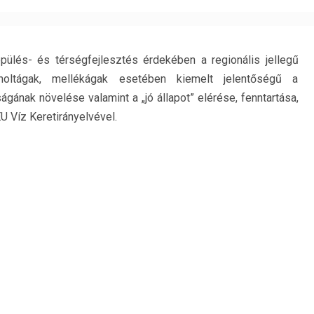
pülés- és térségfejlesztés érdekében a regionális jellegű
 holtágak, mellékágak esetében kiemelt jelentőségű a
ságának növelése valamint a „jó állapot” elérése, fenntartása,
 Víz Keretirányelvével.