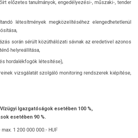
írt előzetes tanulmányok, engedélyezési-, műszaki-, tender
jítandó létesítmények megközelítéséhez elengedhetetlenül
ósítása,
uházás során sérült közúthálózati sávnak az eredetivel azonos
nő helyreállítása,
s hordalékfogók létesítése),
inek vizsgálatát szolgáló monitoring rendszerek kiépítése,
 Vízügyi Igazgatóságok esetében 100 %,
sok esetében 90 %.
- max. 1 200 000 000.- HUF