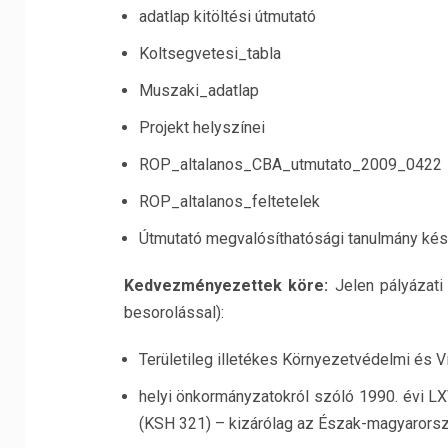
adatlap kitöltési útmutató
Koltsegvetesi_tabla
Muszaki_adatlap
Projekt helyszínei
ROP_altalanos_CBA_utmutato_2009_0422
ROP_altalanos_feltetelek
Útmutató megvalósíthatósági tanulmány ké
Kedvezményezettek köre:
Jelen pályázati
besorolással):
Területileg illetékes Környezetvédelmi és 
helyi önkormányzatokról szóló 1990. évi LX
(KSH 321) – kizárólag az Észak-magyarorsz