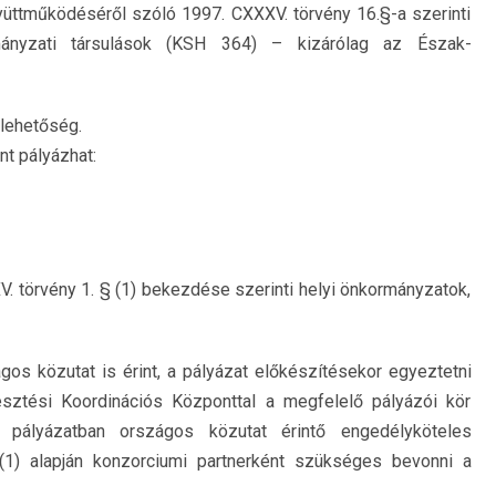
yüttműködéséről szóló 1997. CXXXV. törvény 16.§-a szerinti
mányzati társulások (KSH 364) – kizárólag az Észak-
 lehetőség.
nt pályázhat:
V. törvény 1. § (1) bekezdése szerinti helyi önkormányzatok,
gos közutat is érint, a pályázat előkészítésekor egyeztetni
ztési Koordinációs Központtal a megfelelő pályázói kör
pályázatban országos közutat érintő engedélyköteles
 (1) alapján konzorciumi partnerként szükséges bevonni a