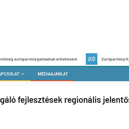
pai mozgalmainak erősítésére
Európai Helyi Kultúra – pály
APCSOLAT
MÉDIAAJÁNLAT
lgáló fejlesztések regionális jelent