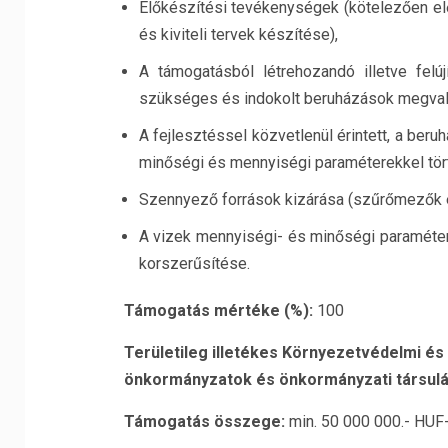
Előkészítési tevékenységek (kötelezően elő
és kiviteli tervek készítése),
A támogatásból létrehozandó illetve felú
szükséges és indokolt beruházások megval
A fejlesztéssel közvetlenül érintett, a ber
minőségi és mennyiségi paraméterekkel törté
Szennyező források kizárása (szűrőmezők é
A vizek mennyiségi- és minőségi paramétere
korszerűsítése.
Támogatás mértéke (%):
100
Területileg illetékes Környezetvédelmi és
önkormányzatok és önkormányzati társulá
Támogatás összege:
min. 50 000 000.- HUF