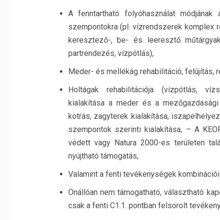
A fenntartható folyóhasználat módjának 
szempontokra (pl. vízrendszerek komplex re
keresztező-, be- és leeresztő műtárgyak 
partrendezés, vízpótlás),
Meder- és mellékág rehabilitáció, felújítás, r
Holtágak rehabilitációja (vízpótlás, víz
kialakítása a meder és a mezőgazdasági 
kotrás, zagyterek kialakítása, iszapelhelye
szempontok szerinti kialakítása, – A KEOP
védett vagy Natura 2000-es területen talál
nyújtható támogatás,
Valamint a fenti tevékenységek kombinációi
Önállóan nem támogatható, választható ka
csak a fenti C1.1. pontban felsorolt tevéke