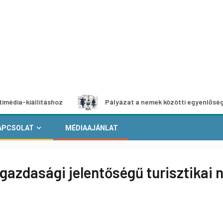
llításhoz
Pályázat a nemek közötti egyenlőség európai m
APCSOLAT
MÉDIAAJÁNLAT
 gazdasági jelentőségű turisztika