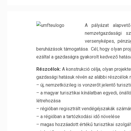
A pályázat alapvet
nemzetgazdasági sz
versenyképes, pénzüg
beruházások támogatása. Cél, hogy olyan proj
ezáltal a gazdaságra gyakorolt kedvező hatása
Részcélok:
A konstrukció célja, olyan projek
gazdasági hatásuk révén az alábbi részcélok 
– új, nemzetközileg is vonzerőt jelentő turiszti
– a magyar turisztikai kínálatban egyedi, önáll
létrehozása
– régióban regisztrált vendégéjszakák szám
– a régióban a tartózkodási idő növelése
– magas hozzáadott értékű turisztikai szolgál