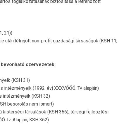
rtós foglalkozatásának biztosítása a létrehozott
1, 21))
1-je után létrejött non-profit gazdasági társaságok (KSH 11,
t bevonható szervezetek:
nyeik (KSH 31)
 és intézményeik (1992. évi XXXVŐŐŐ. Tv alapján)
és intézményeik (KSH 32)
SH besorolás nem ismert)
 kistérségi társulások (KSH 366), térségi fejlesztési
ŐŐ. tv. Alapján; KSH 362)