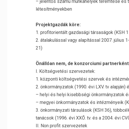
– jelentős számú munkahelyek teremtése és ta
létesítményekben
Projektgazdák köre:
1. profitorientált gazdasági társaságok (KSH 1
2. átalakulással vagy alapítással 2007. július 
21)
Önállóan nem, de konzorciumi partnerkén
I. Költségvetési szervezetek:
1. központi költségvetési szervek és intézmé
2. önkormányzatok (1990. évi LXV. tv alapján)
– helyi és helyi kisebbségi önkormányzatok 
– megyei önkormányzatok és intézményeik (K
3. önkormányzati társulások (KSH 36), többcélú
tanácsok (1996. évi XXŐ. tv. és a 2004. évi CV
II. Non profit szervezetek