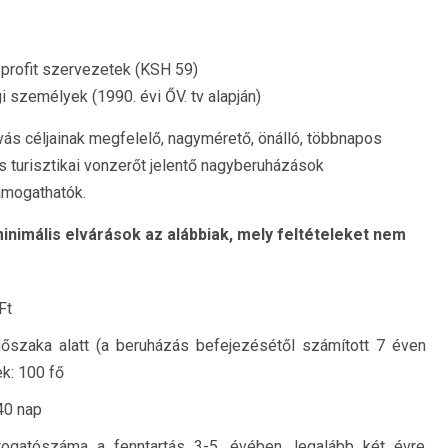
profit szervezetek (KSH 59)
 személyek (1990. évi ŐV. tv alapján)
ívás céljainak megfelelő, nagymérető, önálló, többnapos
 turisztikai vonzerőt jelentő nagyberuházások
ámogathatók.
inimális elvárások az alábbiak, mely feltételeket nem
Ft
dőszaka alatt (a beruházás befejezésétől számított 7 éven
ek: 100 fő
40 nap
átogatószáma a fenntartás 3-5. évében, legalább két évre