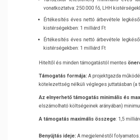
vonatkoztatva: 250.000 fő, LHH kistérségek
Értékesítés éves nettó árbevétele legkésőb
kistérségekben: 1 milliárd Ft
Értékesítés éves nettó árbevétele legkésőb
kistérségekben: 1 milliárd Ft
Hiteltől és minden támogatástól mentes
öner
Támogatás formája:
A projektgazda működés
kötelezettség nélküli végleges juttatásban (a
Az elnyerhető támogatás minimális és ma
elszámolható költségeinek arányában) min
A támogatás maximális összege
: 1,5 milliár
Benyújtás ideje:
A megjelenéstől folyamatos.