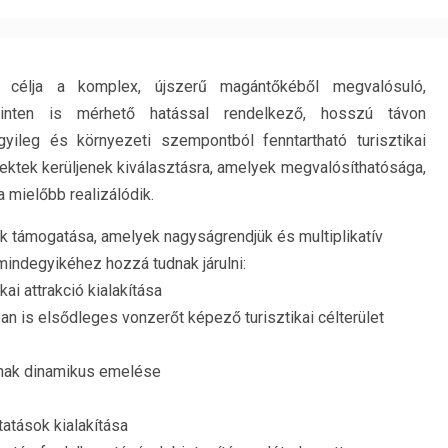
ő célja a komplex, újszerű magántőkéből megvalósuló,
inten is mérhető hatással rendelkező, hosszú távon
yileg és környezeti szempontból fenntartható turisztikai
ektek kerüljenek kiválasztásra, amelyek megvalósíthatósága,
 mielőbb realizálódik.
tek támogatása, amelyek nagyságrendjük és multiplikatív
mindegyikéhez hozzá tudnak járulni:
kai attrakció kialakítása
óan is elsődleges vonzerőt képező turisztikai célterület
ának dinamikus emelése
tatások kialakítása