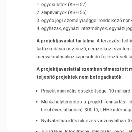
1. egyesületek (KSH 52)
2. alapítványok (KSH 56)
3. egyéb jogi személyiséggel rendelkező non-
4. egyházak, egyházi intézmények, egyházi jogi
A projektjavaslat tartalma
: A tervezési felh
tartózkodásra ösztönző, nemzetközi szinten is
megvalósításához kapcsolódó fejlesztések t
A projektjavaslattal szemben támasztott m
teljesítő projektek nem befogadhatók:
Projekt minimális összköltsége: 10 milliárd 
Munkahelyteremtés a projekt fenntartási i
belül éves átlagban): 300 fő; LHH kistérség
Nyitvatartási időszak éves viszonylatban: 3
Turisztikai létesítmény minimális éves l