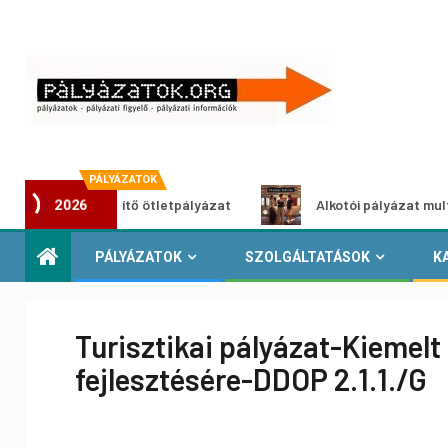
PÁLYÁZATOK
roszöldítő ötletpályázat
Alkotói pályázat multimédia-kiá
2026
PÁLYÁZATOK
SZOLGÁLTATÁSOK
K
Turisztikai pályázat-Kiemelt
fejlesztésére-DDOP 2.1.1./G