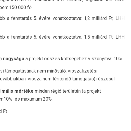
ben: 150 000 fő
b a fenntartás 5. évére vonatkoztatva: 1,2 milliárd Ft, LHH
b a fenntartás 5. évére vonatkoztatva: 1,5 milliárd Ft, LHH
ő nagysága
a projekt összes költségéhez viszonyítva: 10%
i támogatásának nem minősülő, visszafizetési
 továbbiakban: vissza nem térítendő támogatás) részesül.
ximális mértéke
minden régió területén (a projekt
imum10% és maxumum 20%.
d Ft