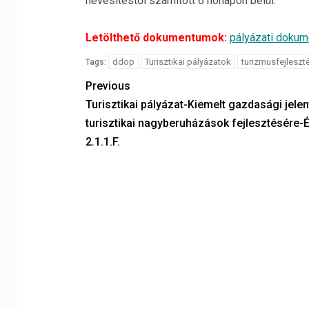
nevesítéstől számított 6 hónapon belül.
Letölthető dokumentumok:
pályázati dokum
ddop
Turisztikai pályázatok
turizmusfejleszt
Tags:
Previous
Turisztikai pályázat-Kiemelt gazdasági jele
turisztikai nagyberuházások fejlesztésére
2.1.1.F.