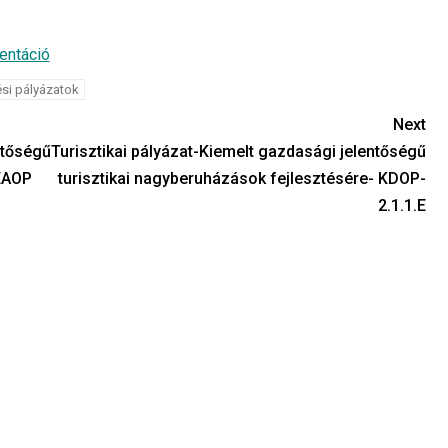
entáció
ési pályázatok
Next
ntőségű
Turisztikai pályázat-Kiemelt gazdasági jelentőségű
-ÉAOP
turisztikai nagyberuházások fejlesztésére- KDOP-
2.1.1.E