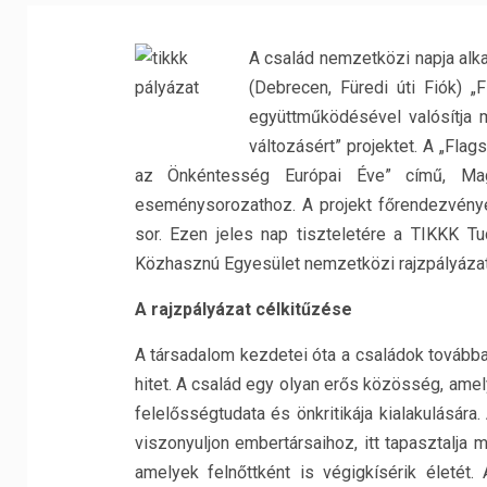
A család nemzetközi napja alk
(Debrecen, Füredi úti Fiók) 
együttműködésével valósítja 
változásért” projektet. A „Fla
az Önkéntesség Európai Éve” című, Mag
eseménysorozathoz. A projekt főrendezvényé
sor. Ezen jeles nap tiszteletére a TIKKK T
Közhasznú Egyesület nemzetközi rajzpályázat
A rajzpályázat célkitűzése
A társadalom kezdetei óta a családok tovább
hitet. A család egy olyan erős közösség, amel
felelősségtudata és önkritikája kialakulásár
viszonyuljon embertársaihoz, itt tapasztalja m
amelyek felnőttként is végigkísérik életé