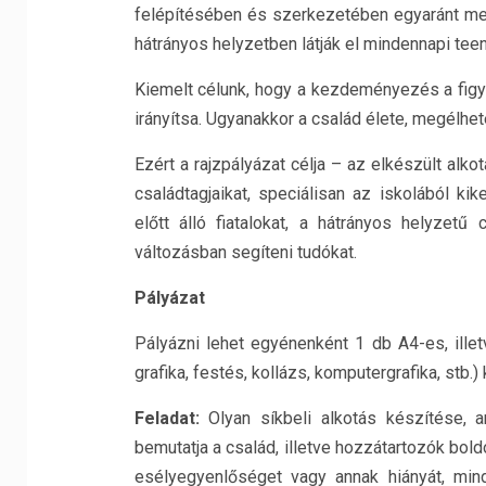
felépítésében és szerkezetében egyaránt meg
hátrányos helyzetben látják el mindennapi teen
Kiemelt célunk, hogy a kezdeményezés a figy
irányítsa. Ugyanakkor a család élete, megélhe
Ezért a rajzpályázat célja – az elkészült alk
családtagjaikat, speciálisan az iskolából ki
előtt álló fiatalokat, a hátrányos helyzetű 
változásban segíteni tudókat.
Pályázat
Pályázni lehet egyénenként 1 db A4-es, illet
grafika, festés, kollázs, komputergrafika, stb.) 
Feladat:
Olyan síkbeli alkotás készítése, a
bemutatja a család, illetve hozzátartozók boldo
esélyegyenlőséget vagy annak hiányát, min