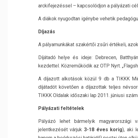
arckifejezéssel – kapcsolódjon a pályázati cé
A diákok nyugodtan igénybe vehetik pedagógus
Díjazás
A pályamunkákat szakértői zsűri értékeli, azoka
Díjátadó helye és ideje: Debrecen, Batthyán
kezdettel. Közreműködik az OTP Nyrt. „Flagsh
A díjazott alkotások közül 9 db a TIKKK Mini
díjátadót követően a díjazottak teljes névso
TIKKK Oldalak időszaki lap 2011. júniusi számá
Pályázati feltételek
Pályázó lehet bármelyik magyarországi v
jelentkezését várjuk
3-18 éves korig
), aki
hanem a beérkezési határidő) postai úton elkü