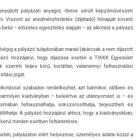
nyújtott pályázati anyagot, illetve sérült képzőművészeti
i. Viszont az eredményhirdetés (díjátadó) hónapját követő
n belül – előzetes egyeztetés alapján – az alkotást a pályázó
dvégig a pályázó tulajdonában marad (akárcsak a nem díjazott
yázó hozzájárul, hogy díjazása esetén a TIKKK Egyesület
szerinti teljes körű, korlátlan, valamennyi felhasználási
ítási jogát.
alkotással szabadon rendelkezhet, azt bármikor, időbeni és
ön bármilyen kiadványban – beleértve az utánnyomást is – és
mában felhasználhatja, sokszorosíthatja, terjesztheti és
llíthatja. A pályázó hozzájárul ahhoz, hogy a kiadványokban,
erül minden esetben feltüntetésre.
setén, pályázaton elért helyezése, személyes adatai közül a