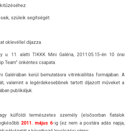
lkitűzéséhez.
aik, szüleik segítségét.
t oklevéllel díjazza.
y u. 11. alatti TIKKK Mini Galéria, 2011.05.15-én 10 órai
ip Team” önkéntes csapata.
 Galériában kerül bemutatásra vitrinkiállítás formájában. A
rát, valamint a legérdekesebbnek tartott díjazott műveket a
ban publikáljuk.
agy külföldi természetes személy (elsősorban fiatalok
 legkésőbb
2011. május 6
-ig (ez nem a postára adás napja,
ldi pályázatát a következő levelezési címre: