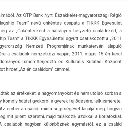
almából.
Az OTP Bank Nyrt. Északkelet-magyarországi Régió
„Flagship Team” nevű önkéntes csapata a TIKKK Egyesület
meg az „Önkéntesként a hátrányos helyzetű családokért, a
gship Team” a TIKKK Egyesülettel együtt csatlakozott a „2011
yarország Nemzeti Programjának munkatervén alapuló
re a családok nemzetközi napján, 2011. május 15-én kerül
udományos Ismeretterjesztő és Kulturális Kutatási Központ
ot hirdet „Az én családom” címmel.
adták az értékeket, a hagyományokat és nem utolsó sorban a
y komoly hatást gyakorol a gyerek fejlődésére, lelkiismerete,
a. Az ember a családi minta segítségével tanulja meg, hogyan
eg mit jelent szeretni, majd találkozik azokkal a korlátokkal,
t. A családok nagyban különböznek egymástól, ez a család