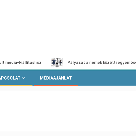
állításhoz
Pályázat a nemek közötti egyenlőség európai 
APCSOLAT
MÉDIAAJÁNLAT