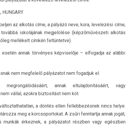
34, HUNGARY.
ljen az alkotás címe, a pályázó neve, kora, levelezési címe,
 továbbá iskolájának megjelölése (képzőművészeti alkotás
tőleg mellékelt címkén feltüntetve).
 esetén annak törvényes képviselője – elfogadja az alábbi
írásnak nem megfelelő pályázatot nem fogadjuk el.
megrongálódásáért, annak eltulajdonításáért, vagy
m vállal, azokra biztosítást nem köt.
áltoztathatatlan, a döntés ellen fellebbezésnek nincs helye.
ározza meg a korcsoportokat. A zsűri fenntartja annak jogát,
ú munkák érkeznek, a pályázatot részben vagy egészben