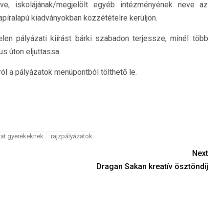
ve, iskolájának/megjelölt egyéb intézményének neve az
apíralapú kiadványokban közzétételre kerüljön.
len pályázati kiírást bárki szabadon terjessze, minél több
s úton eljuttassa.
ól a pályázatok menüpontból tölthető le.
zat gyerekeknek
rajzpályázatok
Next
Dragan Sakan kreatív ösztöndíj