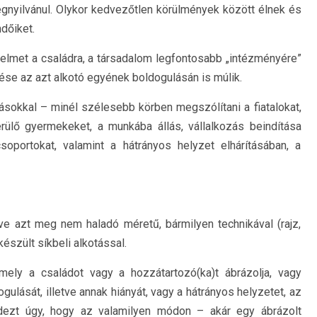
nyilvánul. Olykor kedvezőtlen körülmények között élnek és
dőiket.
elmet a családra, a társadalom legfontosabb „intézményére”
tése az azt alkotó egyének boldogulásán is múlik.
otásokkal – minél szélesebb körben megszólítani a fiatalokat,
kerülő gyermekeket, a munkába állás, vállalkozás beindítása
csoportokat, valamint a hátrányos helyzet elhárításában, a
ve azt meg nem haladó méretű, bármilyen technikával (rajz,
készült síkbeli alkotással.
mely a családot vagy a hozzátartozó(ka)t ábrázolja, vagy
gulását, illetve annak hiányát, vagy a hátrányos helyzetet, az
dezt úgy, hogy az valamilyen módon – akár egy ábrázolt