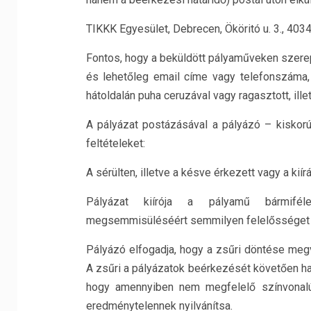
TIKKK Egyesület, Debrecen, Ököritó u. 3., 40
Fontos, hogy a beküldött pályaműveken szerepe
és lehetőleg email címe vagy telefonszáma,
hátoldalán puha ceruzával vagy ragasztott, ille
A pályázat postázásával a pályázó – kiskorú
feltételeket:
A sérülten, illetve a késve érkezett vagy a ki
Pályázat kiírója a pályamű bármiféle 
megsemmisüléséért semmilyen felelősséget ne
Pályázó elfogadja, hogy a zsűri döntése megv
A zsűri a pályázatok beérkezését követően hat
hogy amennyiben nem megfelelő színvonal
eredménytelennek nyilvánítsa.