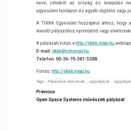
neve, címéből az ország és település ne
egyesületi honlapon és egyéb digitális vagy p
A TIKKK Egyesület hozzájárul ahhoz, hogy je
leendő pályázóhoz nyomtatott vagy elektroniku
A pályázati kiírás a
http://tikkk.mlap.hu
weblapr
E-mail:
tikkk@citromail.hu
.
Telefon
:
00-36-70-381-5388
.
Forrás:
http://tikkk.mlap.hu
Pályázatok diákoknak
rajzpályázat
rajzpályá
Tags:
Previous
Open Space Systems művészeti pályázat