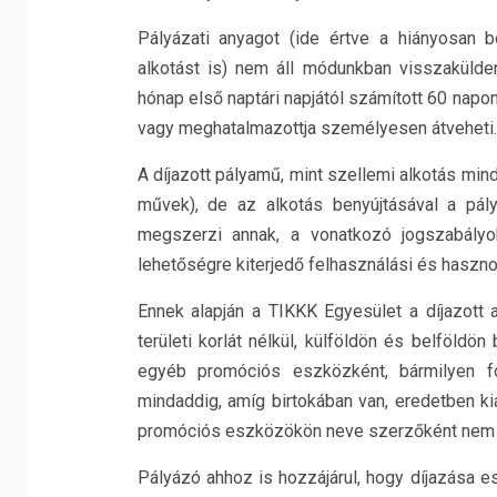
Pályázati anyagot (ide értve a hiányosan be
alkotást is) nem áll módunkban visszakülden
hónap első naptári napjától számított 60 napo
vagy meghatalmazottja személyesen átveheti.
A díjazott pályamű, mint szellemi alkotás min
művek), de az alkotás benyújtásával a pál
megszerzi annak, a vonatkozó jogszabályok 
lehetőségre kiterjedő felhasználási és hasznos
Ennek alapján a TIKKK Egyesület a díjazott 
területi korlát nélkül, külföldön és belföld
egyéb promóciós eszközként, bármilyen for
mindaddig, amíg birtokában van, eredetben kiá
promóciós eszközökön neve szerzőként nem k
Pályázó ahhoz is hozzájárul, hogy díjazása e