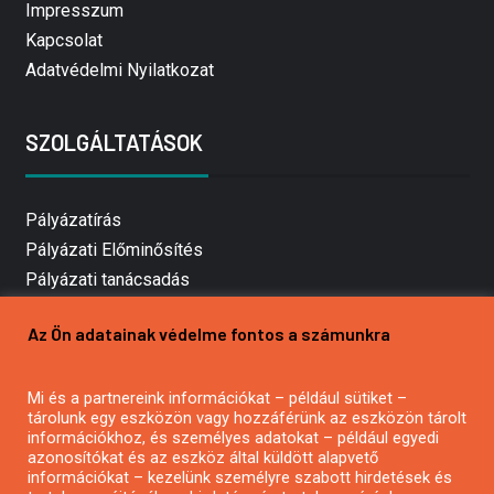
Impresszum
Kapcsolat
Adatvédelmi Nyilatkozat
SZOLGÁLTATÁSOK
Pályázatírás
Pályázati Előminősítés
Pályázati tanácsadás
Pályázatírás vállalkozásoknak
Az Ön adatainak védelme fontos a számunkra
Mezőgazdasági pályázatírás
Pályázatírás magánszemélyeknek
Mi és a partnereink információkat – például sütiket –
Pályázatírás civil szervezeteknek
tárolunk egy eszközön vagy hozzáférünk az eszközön tárolt
Pályázatírás önkormányzatoknak
információkhoz, és személyes adatokat – például egyedi
azonosítókat és az eszköz által küldött alapvető
Pályázatfigyelés
információkat – kezelünk személyre szabott hirdetések és
Specifikus pályázatfigyelés vagy hírlevél