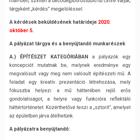
mail-ben, szintén a decode@bordstudio.hu címre várjuk,
tárgyként „kérdés” megjelöléssel.
A kérdések beküldésének határideje
2020.
október 5.
A pályázat tárgya és a benyújtandó munkarészek
A.) ÉPÍTÉSZET KATEGÓRIÁBAN
a pályázók egy
koncepciót mutatnak be, melynek eredménye egy
megvalósult vagy meg nem valósult építészeti mű. A
feladat egy kreatív prezentáció létrehozása, mely
fókuszba helyezi a mű hátterében rejlő erős
gondolatiságot, a helyre vagy funkcióra reflektáló
háttértörténetet. Közérthetővé teszi a „sztorit”, amelyet
az épületben járva átélhetünk.
A pályázatra benyújtandó: