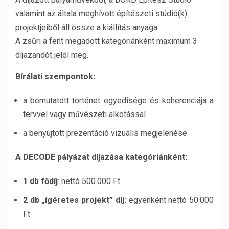
valamint az általa meghívott építészeti stúdió(k)
projektjeiből áll össze a kiállítás anyaga.
A zsűri a fent megadott kategóriánként maximum 3
díjazandót jelöl meg.
Bírálati szempontok:
a bemutatott történet egyedisége és koherenciája a
tervvel vagy művészeti alkotással
a benyújtott prezentáció vizuális megjelenése
A DECODE pályázat díjazása kategóriánként:
1 db fődíj
: nettó 500.000 Ft
2 db „ígéretes projekt” díj:
egyenként nettó 50.000
Ft