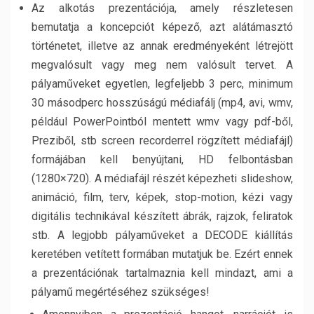
Az alkotás prezentációja, amely részletesen
bemutatja a koncepciót képező, azt alátámasztó
történetet, illetve az annak eredményeként létrejött
megvalósult vagy meg nem valósult tervet. A
pályaműveket egyetlen, legfeljebb 3 perc, minimum
30 másodperc hosszúságú médiafálj (mp4, avi, wmv,
például PowerPointból mentett wmv vagy pdf-ből,
Preziből, stb screen recorderrel rögzített médiafájl)
formájában kell benyújtani, HD felbontásban
(1280×720). A médiafájl részét képezheti slideshow,
animáció, film, terv, képek, stop-motion, kézi vagy
digitális technikával készített ábrák, rajzok, feliratok
stb. A legjobb pályaműveket a DECODE kiállítás
keretében vetített formában mutatjuk be. Ezért ennek
a prezentációnak tartalmaznia kell mindazt, ami a
pályamű megértéséhez szükséges!