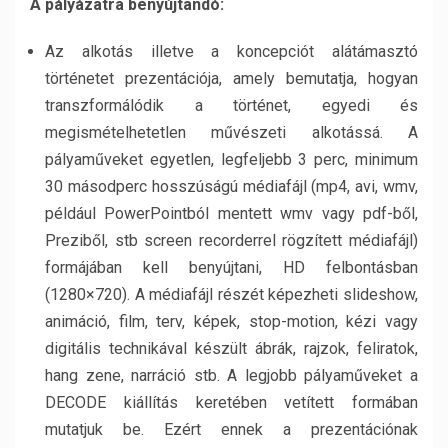
A pályázatra benyújtandó:
Az alkotás illetve a koncepciót alátámasztó
történetet prezentációja, amely bemutatja, hogyan
transzformálódik a történet, egyedi és
megismételhetetlen művészeti alkotássá. A
pályaműveket egyetlen, legfeljebb 3 perc, minimum
30 másodperc hosszúságú médiafájl (mp4, avi, wmv,
például PowerPointból mentett wmv vagy pdf-ből,
Preziből, stb screen recorderrel rögzített médiafájl)
formájában kell benyújtani, HD felbontásban
(1280×720). A médiafájl részét képezheti slideshow,
animáció, film, terv, képek, stop-motion, kézi vagy
digitális technikával készült ábrák, rajzok, feliratok,
hang zene, narráció stb. A legjobb pályaműveket a
DECODE kiállítás keretében vetített formában
mutatjuk be. Ezért ennek a prezentációnak