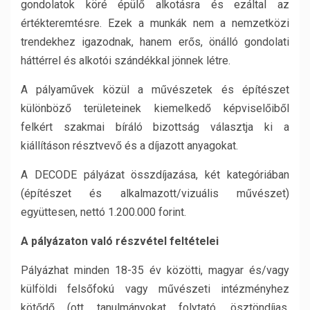
gondolatok köré épülő alkotásra és ezáltal az
értékteremtésre. Ezek a munkák nem a nemzetközi
trendekhez igazodnak, hanem erős, önálló gondolati
háttérrel és alkotói szándékkal jönnek létre.
A pályaművek közül a művészetek és építészet
különböző területeinek kiemelkedő képviselőiből
felkért szakmai bíráló bizottság választja ki a
kiállításon résztvevő és a díjazott anyagokat.
A DECODE pályázat összdíjazása, két kategóriában
(építészet és alkalmazott/vizuális művészet)
együttesen, nettó 1.200.000 forint.
A pályázaton való részvétel feltételei
Pályázhat minden 18-35 év közötti, magyar és/vagy
külföldi felsőfokú vagy művészeti intézményhez
kötődő (ott tanulmányokat folytató, ösztöndíjas,