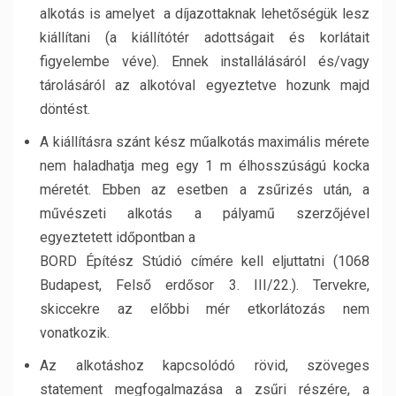
alkotás is amelyet a díjazottaknak lehetőségük lesz
kiállítani (a kiállítótér adottságait és korlátait
figyelembe véve). Ennek installálásáról és/vagy
tárolásáról az alkotóval egyeztetve hozunk majd
döntést.
A kiállításra szánt kész műalkotás maximális mérete
nem haladhatja meg egy 1 m élhosszúságú kocka
méretét. Ebben az esetben a zsűrizés után, a
művészeti alkotás a pályamű szerzőjével
egyeztetett időpontban a
BORD Építész Stúdió címére kell eljuttatni (1068
Budapest, Felső erdősor 3. III/22.). Tervekre,
skiccekre az előbbi mér etkorlátozás nem
vonatkozik.
Az alkotáshoz kapcsolódó rövid, szöveges
statement megfogalmazása a zsűri részére, a