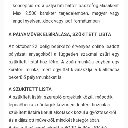
koncepció és a pályázati háttér összefoglalásaként.
Max. 2.500 karakter terjedelemben, magyar vagy
angol nyelven, .docx vagy .pdf formátumban
A PÁLYAMŰVEK ELBÍRÁLÁSA, SZŰKÍTETT LISTA
Az október 22. délig beérkező érvényes online leadott
pályázati anyagokból a független szakmai zsűri egy
szűkített listát hoz létre. A zsűri munkája egyben egy
kurátori munka, mert egyúttal kiválasztja a kiállításba
bekerülő pályamunkákat is.
A SZŰKÍTETT LISTA
A szűkített listán szereplő projektek közül, második
lépcsőben a zsűritagok közösen döntést hoznak a
szűkített listára került alkotások közül a győztesekről
és a díjaz ott művekről, mindkét kategóriában.
A díjazott pályaművekből, a BORD Építész Stúdió