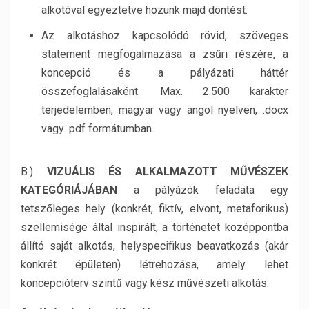
alkotóval egyeztetve hozunk majd döntést.
Az alkotáshoz kapcsolódó rövid, szöveges
statement megfogalmazása a zsűri részére, a
koncepció és a pályázati háttér
összefoglalásaként. Max. 2.500 karakter
terjedelemben, magyar vagy angol nyelven, .docx
vagy .pdf formátumban.
B.)
VIZUÁLIS ÉS ALKALMAZOTT MŰVÉSZEK
KATEGÓRIÁJÁBAN
a pályázók feladata egy
tetszőleges hely (konkrét, fiktív, elvont, metaforikus)
szellemisége által inspirált, a történetet középpontba
állító saját alkotás, helyspecifikus beavatkozás (akár
konkrét épületen) létrehozása, amely lehet
koncepcióterv szintű vagy kész művészeti alkotás.