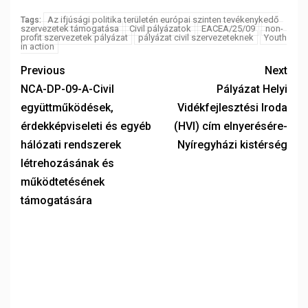
Az ifjúsági politika területén európai szinten tevékenykedő
Tags:
szervezetek támogatása
Civil pályázatok
EACEA/25/09
non-
profit szervezetek pályázat
pályázat civil szervezeteknek
Youth
in action
Previous
Next
NCA-DP-09-A-Civil
Pályázat Helyi
együttműködések,
Vidékfejlesztési Iroda
érdekképviseleti és egyéb
(HVI) cím elnyerésére-
hálózati rendszerek
Nyíregyházi kistérség
létrehozásának és
működtetésének
támogatására