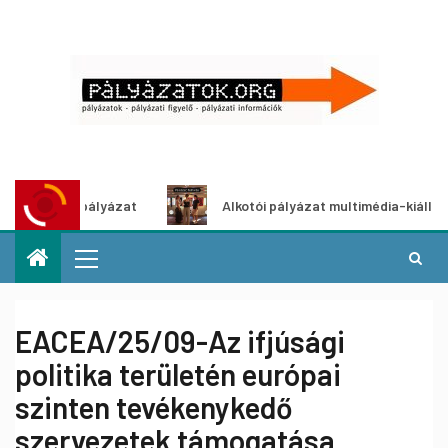
letpályázat
Alkotói pályázat multimédia-kiállításhoz
EACEA/25/09-Az ifjúsági
politika területén európai
szinten tevékenykedő
szervezetek támogatása