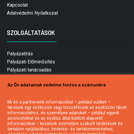
Kapcsolat
Adatvédelmi Nyilatkozat
SZOLGÁLTATÁSOK
Pályázatírás
Pályázati Előminősítés
Pályázati tanácsadás
Pályázatírás vállalkozásoknak
Az Ön adatainak védelme fontos a számunkra
Mezőgazdasági pályázatírás
Pályázatírás magánszemélyeknek
Mi és a partnereink információkat – például sütiket –
Pályázatírás civil szervezeteknek
tárolunk egy eszközön vagy hozzáférünk az eszközön tárolt
Pályázatírás önkormányzatoknak
információkhoz, és személyes adatokat – például egyedi
azonosítókat és az eszköz által küldött alapvető
Pályázatfigyelés
információkat – kezelünk személyre szabott hirdetések és
Specifikus pályázatfigyelés vagy hírlevél
tartalom nyújtásához, hirdetés- és tartalomméréshez,