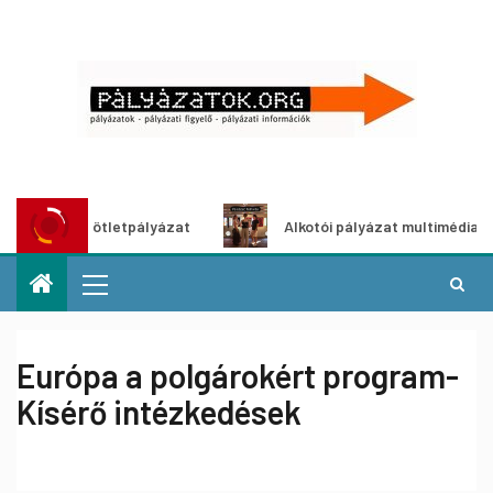
ldítő ötletpályázat
Alkotói pályázat multimédia-kiállítás
Európa a polgárokért program-
Kísérő intézkedések