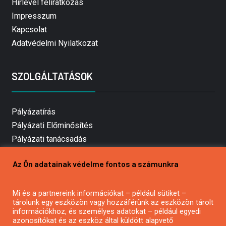
Hírlevél feliratkozás
Impresszum
Kapcsolat
Adatvédelmi Nyilatkozat
SZOLGÁLTATÁSOK
Pályázatírás
Pályázati Előminősítés
Pályázati tanácsadás
Pályázatírás vállalkozásoknak
Az Ön adatainak védelme fontos a számunkra
Mezőgazdasági pályázatírás
Pályázatírás magánszemélyeknek
Mi és a partnereink információkat – például sütiket –
Pályázatírás civil szervezeteknek
tárolunk egy eszközön vagy hozzáférünk az eszközön tárolt
Pályázatírás önkormányzatoknak
információkhoz, és személyes adatokat – például egyedi
azonosítókat és az eszköz által küldött alapvető
Pályázatfigyelés