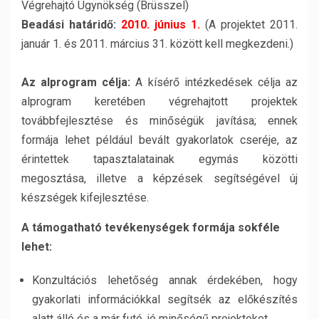
Végrehajtó Ügynökség (Brüsszel)
Beadási határidő:
2010. június 1.
(A projektet 2011.
január 1. és 2011. március 31. között kell megkezdeni.)
Az alprogram célja:
A kísérő intézkedések célja az
alprogram keretében végrehajtott projektek
továbbfejlesztése és minőségük javítása; ennek
formája lehet például bevált gyakorlatok cseréje, az
érintettek tapasztalatainak egymás közötti
megosztása, illetve a képzések segítségével új
készségek kifejlesztése.
A támogatható tevékenységek formája sokféle
lehet:
Konzultációs lehetőség annak érdekében, hogy
gyakorlati információkkal segítsék az előkészítés
alatt álló és a már futó, jó minőségű projekteket.