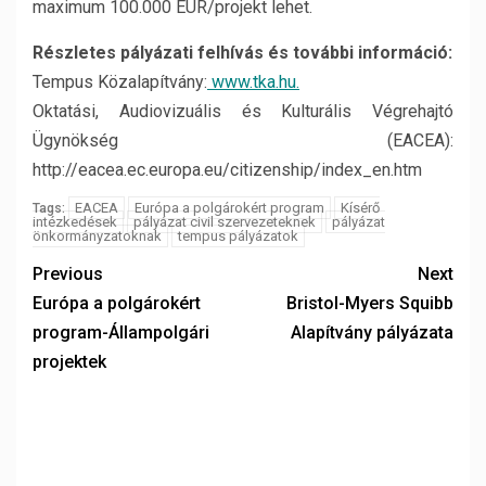
maximum 100.000 EUR/projekt lehet.
Részletes pályázati felhívás és további információ:
Tempus Közalapítvány:
www.tka.hu.
Oktatási, Audiovizuális és Kulturális Végrehajtó
Ügynökség (EACEA):
http://eacea.ec.europa.eu/citizenship/index_en.htm
EACEA
Európa a polgárokért program
Kísérő
Tags:
intézkedések
pályázat civil szervezeteknek
pályázat
önkormányzatoknak
tempus pályázatok
Previous
Next
Európa a polgárokért
Bristol-Myers Squibb
program-Állampolgári
Alapítvány pályázata
projektek