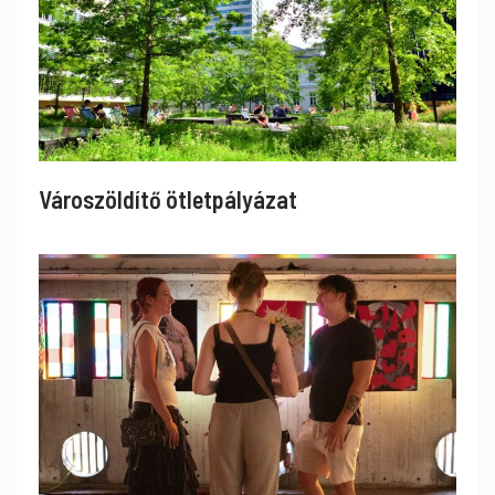
Városzöldítő ötletpályázat