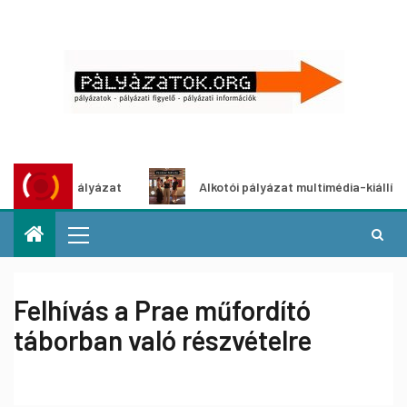
ötletpályázat
Alkotói pályázat multimédia-kiállításhoz
Felhívás a Prae műfordító
táborban való részvételre