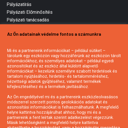
Pályázatírás
Pályázati Előminősítés
Pályázati tanácsadás
Pályázatírás vállalkozásoknak
Az Ön adatainak védelme fontos a számunkra
Mezőgazdasági pályázatírás
Pályázatírás magánszemélyeknek
Mi és a partnereink információkat – például sütiket –
Pályázatírás civil szervezeteknek
tárolunk egy eszközön vagy hozzáférünk az eszközön tárolt
Pályázatírás önkormányzatoknak
információkhoz, és személyes adatokat – például egyedi
azonosítókat és az eszköz által küldött alapvető
Pályázatfigyelés
információkat – kezelünk személyre szabott hirdetések és
Specifikus pályázatfigyelés vagy hírlevél
tartalom nyújtásához, hirdetés- és tartalomméréshez,
nézettségi adatok gyűjtéséhez, valamint termékek
kifejlesztéséhez és a termékek javításához.
PÁLYÁZATFIGYELŐ
Az Ön engedélyével mi és a partnereink eszközleolvasásos
módszerrel szerzett pontos geolokációs adatokat és
azonosítási információkat is felhasználhatunk. A megfelelő
helyre kattintva hozzájárulhat ahhoz, hogy mi és a
Pályázatok magánszemélyeknek
partnereink a fent leírtak szerint adatkezelést végezzünk.
Pályázatok civil szervezeteknek
Másik lehetőségként a megfelelő helyre kattintva
elutasíthatja a hozzájárulást, vagy a hozzájárulás megadása