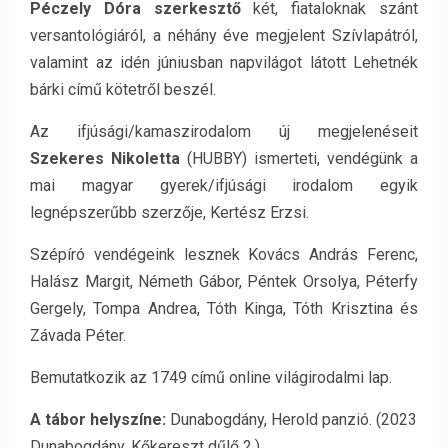
Péczely Dóra szerkesztő
két, fiataloknak szánt
versantológiáról, a néhány éve megjelent Szívlapátról,
valamint az idén júniusban napvilágot látott Lehetnék
bárki című kötetről beszél.
Az ifjúsági/kamaszirodalom új megjelenéseit
Szekeres Nikoletta
(HUBBY) ismerteti, vendégünk a
mai magyar gyerek/ifjúsági irodalom egyik
legnépszerűbb szerzője, Kertész Erzsi.
Szépíró vendégeink lesznek Kovács András Ferenc,
Halász Margit, Németh Gábor, Péntek Orsolya, Péterfy
Gergely, Tompa Andrea, Tóth Kinga, Tóth Krisztina és
Závada Péter.
Bemutatkozik az 1749 című online világirodalmi lap.
A tábor helyszíne:
Dunabogdány, Herold panzió. (2023
Dunabogdány, Kőkereszt dűlő 2.)