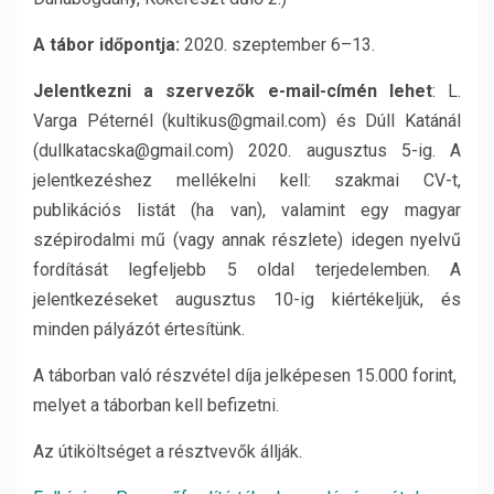
A tábor időpontja:
2020. szeptember 6–13.
Jelentkezni a szervezők e-mail-címén lehet
: L.
Varga Péternél (kultikus@gmail.com) és Dúll Katánál
(dullkatacska@gmail.com) 2020. augusztus 5-ig. A
jelentkezéshez mellékelni kell: szakmai CV-t,
publikációs listát (ha van), valamint egy magyar
szépirodalmi mű (vagy annak részlete) idegen nyelvű
fordítását legfeljebb 5 oldal terjedelemben. A
jelentkezéseket augusztus 10-ig kiértékeljük, és
minden pályázót értesítünk.
A táborban való részvétel díja jelképesen 15.000 forint,
melyet a táborban kell befizetni.
Az útiköltséget a résztvevők állják.