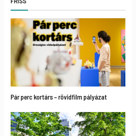
FRISS
Pár perc kortárs – rövidfilm pályázat