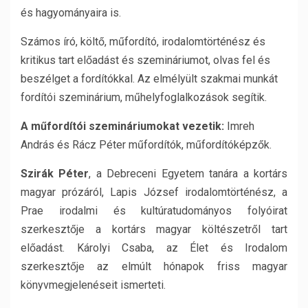
és hagyományaira is.
Számos író, költő, műfordító, irodalomtörténész és
kritikus tart előadást és szemináriumot, olvas fel és
beszélget a fordítókkal. Az elmélyült szakmai munkát
fordítói szeminárium, műhelyfoglalkozások segítik.
A műfordítói szemináriumokat vezetik:
Imreh
András és Rácz Péter műfordítók, műfordítóképzők.
Szirák Péter
, a Debreceni Egyetem tanára a kortárs
magyar prózáról, Lapis József irodalomtörténész, a
Prae irodalmi és kultúratudományos folyóirat
szerkesztője a kortárs magyar költészetről tart
előadást. Károlyi Csaba, az Élet és Irodalom
szerkesztője az elmúlt hónapok friss magyar
könyvmegjelenéseit ismerteti.