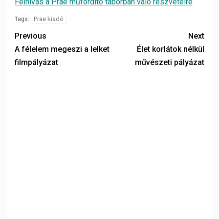
Felhívás a Prae műfordító táborban való részvételre
Prae kiadó
Tags:
Previous
Next
A félelem megeszi a lelket
Élet korlátok nélkül
filmpályázat
művészeti pályázat