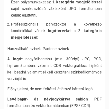
Ezen pályamunkákat az
1. kategória megjelöléssel
saját szerkesztésű vázlatként JPG. formátumban
kérjük eljuttatni.
Professzionális pályázóktól a következő
kondíciókkal várunk
logóterv
eket a
2. kategória
megjelöléssel
:
Használható színek: Pantone színek.
A
logót
nagyfelbontású (min. 300dpi) JPG, PSD,
fájlformátumban, valamint CDR vektorgrafikus fájlként
kell beadni, valamint el kell készíteni szürkeállományos
verzióját is.
Előnyt jelent, de nem feltétel: átlátszó hátterű logó.
Levélpapír- és névjegykártya sablon
: PDF
formátumban és vektorformátumban (EPS/ CDR).