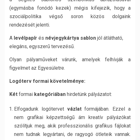
(egymásba fonódó kezek) mégis kifejezik, hogy a
szociálpolitika végső soron közös dolgaink
rendezését jelenti.
A
levélpapír
és
névjegykártya sablon
jól átlátható,
elegáns, egyszerű tervezésű.
Olyan pályaműveket várunk, amelyek felhívják a
figyelmet az Egyesületre.
Logóterv formai követelménye:
Két
formai
kategóriában
hirdetünk pályázatot:
Elfogadunk logótervet
vázlat
formájában. Ezzel a
nem grafikai képzettségű ám kreatív pályázókat
szólítjuk meg, akik professzionális grafikus fájlokat
nem tudnak legyártani, de ragyogó ötleteik vannak.