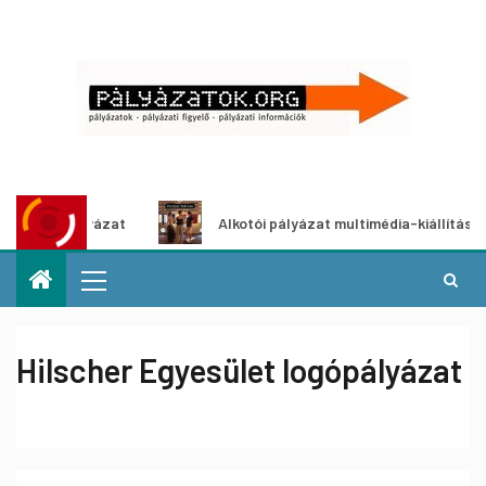
pályázat
Alkotói pályázat multimédia-kiállításhoz
Hilscher Egyesület logópályázat