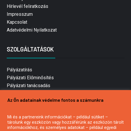
Hírlevél feliratkozás
Impresszum
Kapcsolat
Adatvédelmi Nyilatkozat
SZOLGÁLTATÁSOK
Pályázatírás
Pályázati Előminősítés
Pályázati tanácsadás
Pályázatírás vállalkozásoknak
Az Ön adatainak védelme fontos a számunkra
Mezőgazdasági pályázatírás
Pályázatírás magánszemélyeknek
Mi és a partnereink információkat – például sütiket –
Pályázatírás civil szervezeteknek
tárolunk egy eszközön vagy hozzáférünk az eszközön tárolt
Pályázatírás önkormányzatoknak
információkhoz, és személyes adatokat – például egyedi