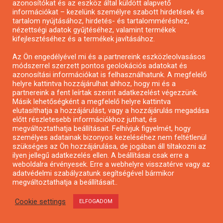
azonosítókat és az eszköz által küldött alapvető
Pályázatfigyelés
információkat – kezelünk személyre szabott hirdetések és
Specifikus pályázatfigyelés vagy hírlevél
tartalom nyújtásához, hirdetés- és tartalomméréshez,
nézettségi adatok gyűjtéséhez, valamint termékek
kifejlesztéséhez és a termékek javításához.
PÁLYÁZATFIGYELŐ
Az Ön engedélyével mi és a partnereink eszközleolvasásos
módszerrel szerzett pontos geolokációs adatokat és
azonosítási információkat is felhasználhatunk. A megfelelő
helyre kattintva hozzájárulhat ahhoz, hogy mi és a
Pályázatok magánszemélyeknek
partnereink a fent leírtak szerint adatkezelést végezzünk.
Pályázatok civil szervezeteknek
Másik lehetőségként a megfelelő helyre kattintva
elutasíthatja a hozzájárulást, vagy a hozzájárulás megadása
Pályázatok vállalkozásoknak
előtt részletesebb információkhoz juthat, és
Önkormányzati pályázatok
megváltoztathatja beállításait. Felhívjuk figyelmét, hogy
személyes adatainak bizonyos kezeléséhez nem feltétlenül
Mezőgazdasági pályázatok
szükséges az Ön hozzájárulása, de jogában áll tiltakozni az
Falusi turizmus pályázatok
ilyen jellegű adatkezelés ellen. A beállításai csak erre a
weboldalra érvényesek. Erre a webhelyre visszatérve vagy az
Napelem pályázatok
adatvédelmi szabályzatunk segítségével bármikor
GINOP pályázatok
megváltoztathatja a beállításait..
Cookie settings
ELFOGADOM
Copyright © All rights reserved.