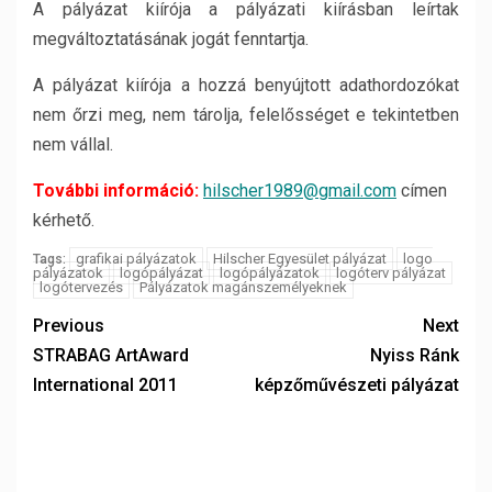
A pályázat kiírója a pályázati kiírásban leírtak
megváltoztatásának jogát fenntartja.
A pályázat kiírója a hozzá benyújtott adathordozókat
nem őrzi meg, nem tárolja, felelősséget e tekintetben
nem vállal.
További információ:
hilscher1989@gmail.com
címen
kérhető.
grafikai pályázatok
Hilscher Egyesület pályázat
logo
Tags:
pályázatok
logópályázat
logópályázatok
logóterv pályázat
logótervezés
Pályázatok magánszemélyeknek
Previous
Next
STRABAG ArtAward
Nyiss Ránk
International 2011
képzőművészeti pályázat