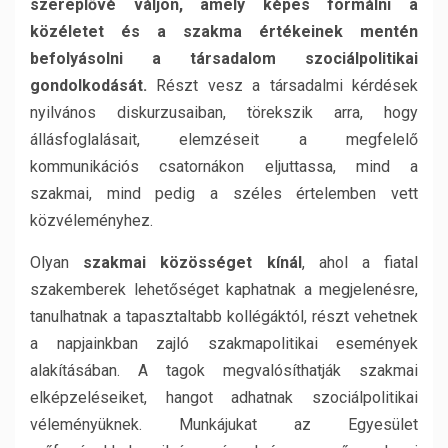
szereplővé váljon, amely képes formálni a
közéletet és a szakma értékeinek mentén
befolyásolni a társadalom szociálpolitikai
gondolkodását.
Részt vesz a társadalmi kérdések
nyilvános diskurzusaiban, törekszik arra, hogy
állásfoglalásait, elemzéseit a megfelelő
kommunikációs csatornákon eljuttassa, mind a
szakmai, mind pedig a széles értelemben vett
közvéleményhez.
Olyan
szakmai közösséget kínál
, ahol a fiatal
szakemberek lehetőséget kaphatnak a megjelenésre,
tanulhatnak a tapasztaltabb kollégáktól, részt vehetnek
a napjainkban zajló szakmapolitikai események
alakításában. A tagok megvalósíthatják szakmai
elképzeléseiket, hangot adhatnak szociálpolitikai
véleményüknek. Munkájukat az Egyesület