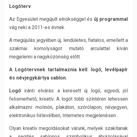
Logóterv
Az Egyesület megújult elnökséggel és
új programmal
vág neki a 2011-es évnek.
A megújulás jegyében új, lendületes, fiatalos, emellett a
szakmai komolyságot mutató arculattal kíván
megjelenni a nagyközönség előtt.
A Logótervnek tartalmaznia kell: logó, levélpapír
és névjegykártya sablon.
Logó
iránti elvárás: a keresett új logó, egyedi, jól
felismerhető, kreatív. A logót több színtéren lehessen
alkalmazni: molinón, plakáton, szórólapon, névjegyen,
elektronikus hírlevélben, Internetes megjelenésen…
Olyan kreatív megoldásokat várunk, melyek szakítanak
a segítés sablonos szimbolikus ábrázolásával