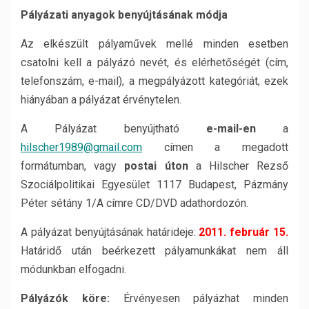
Pályázati
anyagok
benyújtásának
módja
Az elkészült pályaművek mellé minden esetben
csatolni kell a pályázó nevét, és elérhetőségét (cím,
telefonszám, e-mail), a megpályázott kategóriát, ezek
hiányában a pályázat érvénytelen.
A Pályázat benyújtható
e-mail-en
a
hilscher1989@gmail.com
címen a megadott
formátumban, vagy
postai úton
a Hilscher Rezső
Szociálpolitikai Egyesület 1117 Budapest, Pázmány
Péter sétány 1/A címre CD/DVD adathordozón.
A pályázat benyújtásának határideje:
2011. február 15.
Határidő után beérkezett pályamunkákat nem áll
módunkban elfogadni.
Pályázók köre:
Érvényesen pályázhat minden