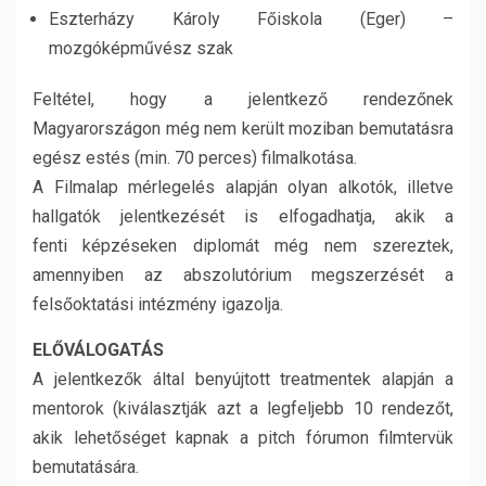
Eszterházy Károly Főiskola (Eger) –
mozgóképművész szak
Feltétel, hogy a jelentkező rendezőnek
Magyarországon még nem került moziban bemutatásra
egész estés (min. 70 perces) filmalkotása.
A Filmalap mérlegelés alapján olyan alkotók, illetve
hallgatók jelentkezését is elfogadhatja, akik a
fenti képzéseken diplomát még nem szereztek,
amennyiben az abszolutórium megszerzését a
felsőoktatási intézmény igazolja.
ELŐVÁLOGATÁS
A jelentkezők által benyújtott treatmentek alapján a
mentorok (kiválasztják azt a legfeljebb 10 rendezőt,
akik lehetőséget kapnak a pitch fórumon filmtervük
bemutatására.