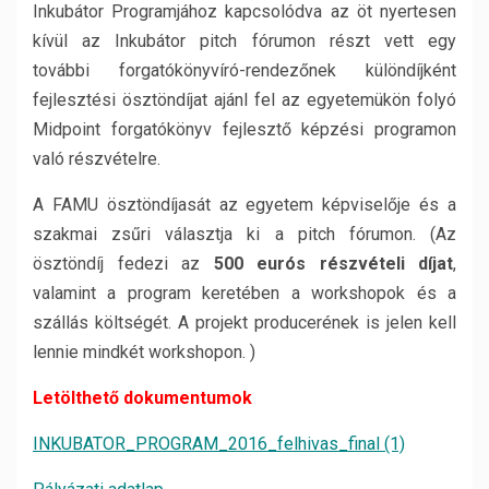
Inkubátor Programjához kapcsolódva az öt nyertesen
kívül az Inkubátor pitch fórumon részt vett egy
további forgatókönyvíró-rendezőnek különdíjként
fejlesztési ösztöndíjat ajánl fel az egyetemükön folyó
Midpoint forgatókönyv fejlesztő képzési programon
való részvételre.
A FAMU ösztöndíjasát az egyetem képviselője és a
szakmai zsűri választja ki a pitch fórumon. (Az
ösztöndíj fedezi az
500 eurós részvételi díjat
,
valamint a program keretében a workshopok és a
szállás költségét. A projekt producerének is jelen kell
lennie mindkét workshopon. )
Letölthető dokumentumok
INKUBATOR_PROGRAM_2016_felhivas_final (1)