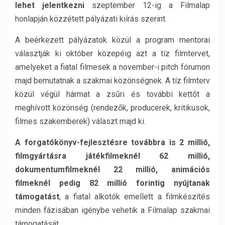
lehet jelentkezni
szeptember 12-ig a Filmalap
honlapján közzétett pályázati kiírás szerint.
A beérkezett pályázatok közül a program mentorai
választják ki október közepéig azt a tíz filmtervet,
amelyeket a fiatal filmesek a november-i pitch fórumon
majd bemutatnak a szakmai közönségnek. A tíz filmterv
közül végül hármat a zsűri és további kettőt a
meghívott közönség (rendezők, producerek, kritikusok,
filmes szakemberek) választ majd ki.
A forgatókönyv-fejlesztésre továbbra is 2 millió,
filmgyártásra játékfilmeknél 62 millió,
dokumentumfilmeknél 22 millió, animációs
filmeknél pedig 82 millió forintig nyújtanak
támogatást
, a fiatal alkotók emellett a filmkészítés
minden fázisában igénybe vehetik a Filmalap szakmai
támogatását.