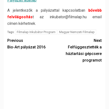
Pályázati adatlap
A jelentkezők a pályázattal kapcsolatban
bővebb
felvilágosítás
t az inkubator@filmalap.hu email
címen kérhetnek.
Filmalap Inkubátor Program
Magyar Nemzeti Filmalap
Tags:
Previous
Next
Bio-Art pályázat 2016
Felfüggesztették a
háztartási gépcsere
programot