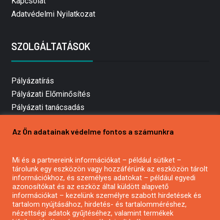
Kapcsolat
Adatvédelmi Nyilatkozat
SZOLGÁLTATÁSOK
Pályázatírás
Pályázati Előminősítés
Pályázati tanácsadás
Pályázatírás vállalkozásoknak
Az Ön adatainak védelme fontos a számunkra
Mezőgazdasági pályázatírás
Pályázatírás magánszemélyeknek
Mi és a partnereink információkat – például sütiket –
Pályázatírás civil szervezeteknek
tárolunk egy eszközön vagy hozzáférünk az eszközön tárolt
Pályázatírás önkormányzatoknak
információkhoz, és személyes adatokat – például egyedi
azonosítókat és az eszköz által küldött alapvető
Pályázatfigyelés
információkat – kezelünk személyre szabott hirdetések és
Specifikus pályázatfigyelés vagy hírlevél
tartalom nyújtásához, hirdetés- és tartalomméréshez,
nézettségi adatok gyűjtéséhez, valamint termékek