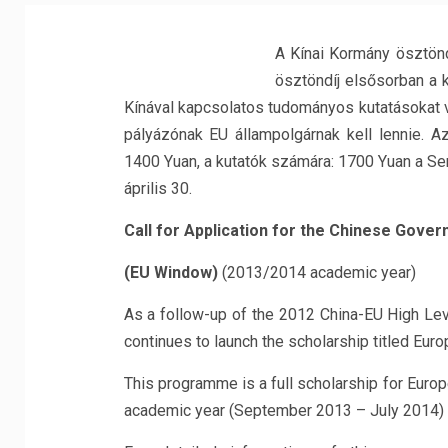
A Kínai Kormány ösztön
ösztöndíj elsősorban a k
Kínával kapcsolatos tudományos kutatásokat
pályázónak EU állampolgárnak kell lennie. Az
1400 Yuan, a kutatók számára: 1700 Yuan a Se
április 30.
Call for Application for the Chinese Gove
(EU Window)
(2013/2014 academic year)
As a follow-up of the 2012 China-EU High L
continues to launch the scholarship titled Eur
This programme is a full scholarship for Eur
academic year (September 2013 – July 2014) i