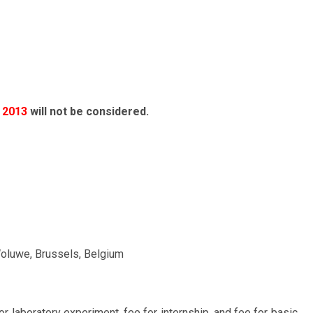
, 2013
will not be considered.
oluwe, Brussels, Belgium
or laboratory experiment, fee for internship, and fee for basic