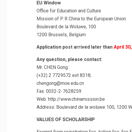
EU Window
Office for Education and Culture
Mission of P. R China to the European Union.
Boulevard de la Woluwe, 100
1200 Brussels, Belgium
Application post arrived later than
April 30
Any question, please contact:
Mr. CHEN Gong :
(+32) 2 7729572 ext 8318;
chengong@moe.edu.cn
Fax: 0032-2-7628259
Web: http://www.chinamission.be
Address: Boulevard de la woluwe 100, 1200 W
VALUES OF SCHOLARSHIP
Exempt from registration fee, tuition fee, fee f