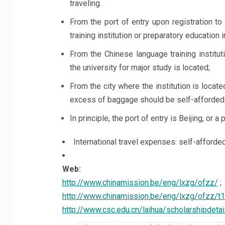
traveling.
From the port of entry upon registration to
training institution or preparatory education i
From the Chinese language training instituti
the university for major study is located;
From the city where the institution is locat
excess of baggage should be self-afforded
In principle, the port of entry is Beijing, or a
International travel expenses: self-afforded
Web:
http://www.chinamission.be/eng/lxzg/ofzz/
;
http://www.chinamission.be/eng/lxzg/ofzz/t
http://www.csc.edu.cn/laihua/scholarshipdet