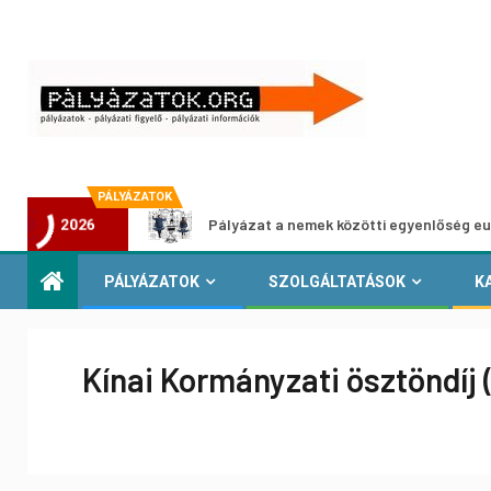
PÁLYÁZATOK
áshoz
Pályázat a nemek közötti egyenlőség európai mozg
2026
PÁLYÁZATOK
SZOLGÁLTATÁSOK
K
Kínai Kormányzati ösztöndíj