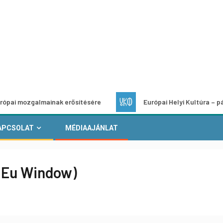
almainak erősítésére
Európai Helyi Kultúra – pályázat hely
APCSOLAT
MÉDIAAJÁNLAT
 (Eu Window)