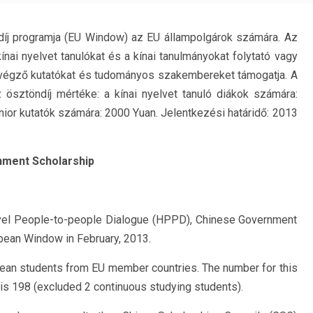
díj programja (EU Window) az EU állampolgárok számára. Az
ínai nyelvet tanulókat és a kínai tanulmányokat folytató vagy
 végző kutatókat és tudományos szakembereket támogatja. A
 ösztöndíj mértéke: a kínai nyelvet tanuló diákok számára:
nior kutatók számára: 2000 Yuan. Jelentkezési határidő: 2013
rnment Scholarship
evel People-to-people Dialogue (HPPD), Chinese Government
opean Window in February, 2013.
opean students from EU member countries. The number for this
s 198 (excluded 2 continuous studying students).