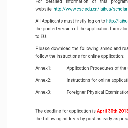
For detailed information of this progra
website:
http://www.csc.edu.cn/laihua/schola
All Applicants must firstly log on to
http://laih
the printed version of the application form al
to EU.
Please download the following annex and read
follow the instructions for online application:
Annex1:
Application Procedures of th
Annex2:
Instructions for online applicat
Annex3:
Foreigner Physical Examinatio
The deadline for application is
April 30th 201
the following address by post as early as poss