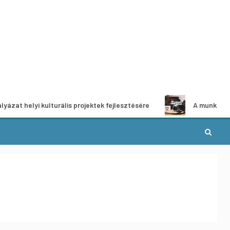
i kulturális projektek fejlesztésére
A munka világa – fotó