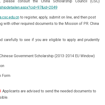
m, please consult the China Scholarship Council (CSC)
rshipdetailen.aspx?cid=97&id=2049
ua.csc.edu.cn
to register, apply, submit on line, and then post
ong with other required documents to the Mission of P.R. China
 carefully to see if you are eligible to apply and prudently
e Chinese Government Scholarship (2013-2014 EU Window)
ion
n Form
3
.
Applicants are advised to send the needed documents to
ible.