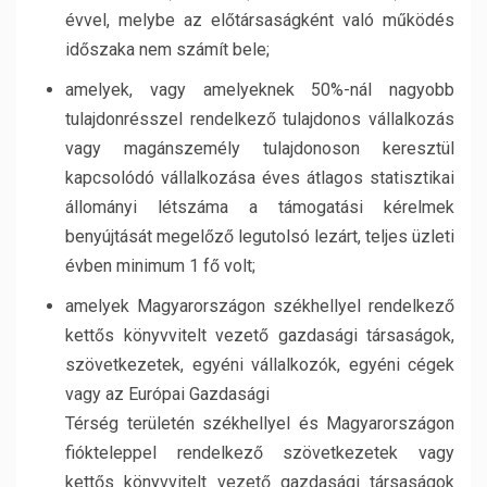
évvel, melybe az előtársaságként való működés
időszaka nem számít bele;
amelyek, vagy amelyeknek 50%-nál nagyobb
tulajdonrésszel rendelkező tulajdonos vállalkozás
vagy magánszemély tulajdonoson keresztül
kapcsolódó vállalkozása éves átlagos statisztikai
állományi létszáma a támogatási kérelmek
benyújtását megelőző legutolsó lezárt, teljes üzleti
évben minimum 1 fő volt;
amelyek Magyarországon székhellyel rendelkező
kettős könyvvitelt vezető gazdasági társaságok,
szövetkezetek, egyéni vállalkozók, egyéni cégek
vagy az Európai Gazdasági
Térség területén székhellyel és Magyarországon
fiókteleppel rendelkező szövetkezetek vagy
kettős könyvvitelt vezető gazdasági társaságok