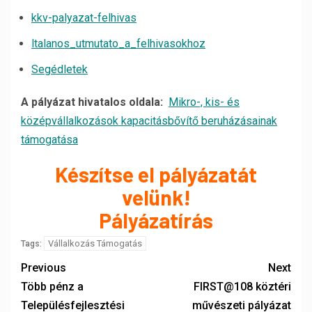
kkv-palyazat-felhivas
ltalanos_utmutato_a_felhivasokhoz
Segédletek
A pályázat hivatalos oldala:
Mikro-, kis- és
középvállalkozások kapacitásbővítő beruházásainak
támogatása
Készítse el pályázatát
velünk!
Pályázatírás
Vállalkozás Támogatás
Tags:
Previous
Next
Több pénz a
FIRST@108 köztéri
Településfejlesztési
művészeti pályázat