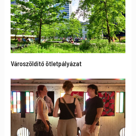
Városzöldítő ötletpályázat