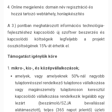
Online megjelenés: domain név regisztráció és
hozzá tartozó webtárhely, honlapkészítés
A 3.) pontban meghatározott információs technológia-
fejlesztéshez kapcsolódó új szoftver beszerzés és
kapcsolódó költségeik legfeljebb a projekt
összköltségének 15%-át érhetik el.
Támogatást igénylők köre
mikro-, kis-, és középvállalkozások;
amelyek, vagy amelyeknek 50%-nál nagyobb
tulajdonrésszel rendelkező tulajdonos vállalkozása
vagy magánszemély tulajdonoson keresztül
kapcsolódó vállalkozása rendelkezik legalább egy
lezárt (beszámoló/SZJA bevallással
alátámasztott), teljes (365 napot jelentő) üzleti