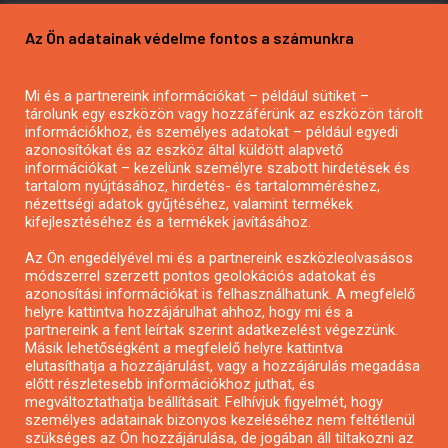
Pályázatírás vállalkozásoknak
Az Ön adatainak védelme fontos a számunkra
Mezőgazdasági pályázatírás
Pályázatírás magánszemélyeknek
Mi és a partnereink információkat – például sütiket –
Pályázatírás civil szervezeteknek
tárolunk egy eszközön vagy hozzáférünk az eszközön tárolt
Pályázatírás önkormányzatoknak
információkhoz, és személyes adatokat – például egyedi
azonosítókat és az eszköz által küldött alapvető
Pályázatfigyelés
információkat – kezelünk személyre szabott hirdetések és
Specifikus pályázatfigyelés vagy hírlevél
tartalom nyújtásához, hirdetés- és tartalomméréshez,
nézettségi adatok gyűjtéséhez, valamint termékek
kifejlesztéséhez és a termékek javításához.
PÁLYÁZATFIGYELŐ
Az Ön engedélyével mi és a partnereink eszközleolvasásos
módszerrel szerzett pontos geolokációs adatokat és
azonosítási információkat is felhasználhatunk. A megfelelő
helyre kattintva hozzájárulhat ahhoz, hogy mi és a
Pályázatok magánszemélyeknek
partnereink a fent leírtak szerint adatkezelést végezzünk.
Pályázatok civil szervezeteknek
Másik lehetőségként a megfelelő helyre kattintva
elutasíthatja a hozzájárulást, vagy a hozzájárulás megadása
Pályázatok vállalkozásoknak
előtt részletesebb információkhoz juthat, és
Önkormányzati pályázatok
megváltoztathatja beállításait. Felhívjuk figyelmét, hogy
személyes adatainak bizonyos kezeléséhez nem feltétlenül
Mezőgazdasági pályázatok
szükséges az Ön hozzájárulása, de jogában áll tiltakozni az