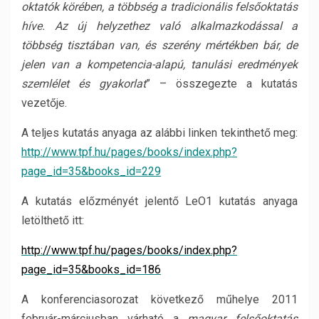
oktatók körében, a többség a tradicionális felsőoktatás
híve. Az új helyzethez való alkalmazkodással a
többség tisztában van, és szerény mértékben bár, de
jelen van a kompetencia-alapú, tanulási eredmények
szemlélet és gyakorlat
” – összegezte a kutatás
vezetője.
A teljes kutatás anyaga az alábbi linken tekinthető meg:
http://www.tpf.hu/pages/books/index.php?
page_id=35&books_id=229
A kutatás előzményét jelentő LeO1 kutatás anyaga
letölthető itt:
http://www.tpf.hu/pages/books/index.php?
page_id=35&books_id=186
A konferenciasorozat következő műhelye 2011
február-márciusban várható a
magyar
felsőoktatás