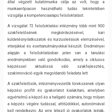
által végzett kutatómunka célja az volt, hogy a
munkaerőpiacon használható tudás tekintetében
vizsgálja a kompetenciaalapú felsőoktatást.
A vizsgálat 72 felsőoktatási intézmény több mint 900
szakfelelősének megkérdezésével, kari
küldetésnyilatkozatok és kurzusleírások elemzésével,
interjúkkal és esettanulmányokkal készült. Eredményei
alapján a felsőoktatásban jelen van a tanulási
eredményekben való gondolkodás, amely a ciklusos
képzéssel aktuálissá váló szakfejlesztés,
szakinnováció egyik megoldandó feladata lett.
A szakfelelősök, intézményvezetők törekszenek olyan
képzési profilt és gyakorlatot kialakítani, amelyben
egyértelmű a képző és a hallgató számára, hogy milyen
a képzés végére tudással, attitűdökkel, autonómiával
kell rendelkezni. Az erre létező jó gyakorlatok leírják,