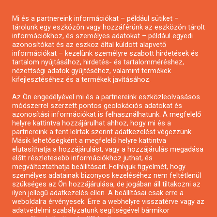
Pályázatírás magánszemélyeknek
Mi és a partnereink információkat – például sütiket –
Pályázatírás civil szervezeteknek
tárolunk egy eszközön vagy hozzáférünk az eszközön tárolt
Pályázatírás önkormányzatoknak
információkhoz, és személyes adatokat – például egyedi
azonosítókat és az eszköz által küldött alapvető
Pályázatfigyelés
információkat – kezelünk személyre szabott hirdetések és
Specifikus pályázatfigyelés vagy hírlevél
tartalom nyújtásához, hirdetés- és tartalomméréshez,
nézettségi adatok gyűjtéséhez, valamint termékek
kifejlesztéséhez és a termékek javításához.
PÁLYÁZATFIGYELŐ
Az Ön engedélyével mi és a partnereink eszközleolvasásos
módszerrel szerzett pontos geolokációs adatokat és
azonosítási információkat is felhasználhatunk. A megfelelő
helyre kattintva hozzájárulhat ahhoz, hogy mi és a
Pályázatok magánszemélyeknek
partnereink a fent leírtak szerint adatkezelést végezzünk.
Pályázatok civil szervezeteknek
Másik lehetőségként a megfelelő helyre kattintva
elutasíthatja a hozzájárulást, vagy a hozzájárulás megadása
Pályázatok vállalkozásoknak
előtt részletesebb információkhoz juthat, és
Önkormányzati pályázatok
megváltoztathatja beállításait. Felhívjuk figyelmét, hogy
személyes adatainak bizonyos kezeléséhez nem feltétlenül
Mezőgazdasági pályázatok
szükséges az Ön hozzájárulása, de jogában áll tiltakozni az
Falusi turizmus pályázatok
ilyen jellegű adatkezelés ellen. A beállításai csak erre a
weboldalra érvényesek. Erre a webhelyre visszatérve vagy az
Napelem pályázatok
adatvédelmi szabályzatunk segítségével bármikor
GINOP pályázatok