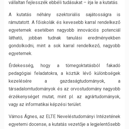
vállaltan fejlesszék ebbéli tudásukat – írja le a kutatás.
A kutatás néhány szektoriális sajátosságra is
rámutatott. A főiskolák és kevesebb karral rendelkező
egyetemek esetében nagyobb innovációs potenciál
látható, jobban tudnak tanulási eredményekben
gondolkodni, mint a sok karral rendelkező, nagyobb
egyetemek.
Érdekesség, hogy a tömegoktatásból fakadó
pedagógiai feladatokra, a köztük lévő különbségek
kezelésére a gazdaságtudományok, a
társadalomtudományok és az orvostudomány nagyobb
érzékenységet mutat, mint pl. az agrártudományok,
vagy az informatikai képzési terület.
Vámos Ágnes, az ELTE Neveléstudományi Intézetének
egyetemi docense, a kutatás vezetője a legjelentősebb