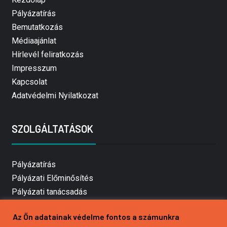
Pályázatírás
Bemutatkozás
Médiaajánlat
Hírlevél feliratkozás
Impresszum
Kapcsolat
Adatvédelmi Nyilatkozat
SZOLGÁLTATÁSOK
Pályázatírás
Pályázati Előminősítés
Pályázati tanácsadás
Pályázatírás vállalkozásoknak
Az Ön adatainak védelme fontos a számunkra
Mezőgazdasági pályázatírás