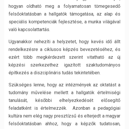
hogyan oldható meg a folyamatosan tömegesedő
felsőoktatásban a hallgatók támogatása, az alap és
speciális kompetenciák fejlesztése, a munka világával
való kapcsolattartás.
Ugyanakkor nehezíti a helyzetet, hogy kevés idő állt
rendelkezésre a ciklusos képzés bevezetéséhez, és
ezért több megkérdezett szerint vitatható az új
képzési szerkezethez igazított szaktudományos
építkezés a diszciplináris tudás tekintetében.
Szükséges lenne, hogy az intézmények az oktatást a
tudomány művelése mellett a hallgatók értelmiségi
tanulását, későbbi elhelyezkedését elősegítő
feladatként is értelmezzék. Azonban a pedagógiai
kultúra nem elég nagy presztízsű és elterjedt a magyar
felsőoktatásban ahhoz, hogy a képzők tudatosan,