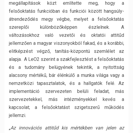
megállapítások közt említette meg, hogy a
felsőoktatás funkcióban és funkciói között hangsúly-
átrendeződés megy végbe, melyet a felsőoktatás
szereplői különbözőképpen észlelnek. A
változásokhoz való vezetői és oktatói attitűd
jellemzően a magyar viszonyokból fakad, és a korábbi,
elitképzést végző, tanítás-központú szemlélet az
alapja. A LeO2 szerint a szakfejlesztést a felsőoktatás
és a tudomány belügyének tekintik, a nyitottság
alacsony mértékű, bár élénkülő a munka világa vagy a
nemzetközi tapasztalatok, és a hallgatók felé. Az
implementáció szervezeten belüli feladat, más
szervezetekkel, más intézményekkel kevés a
kapcsolat; a felsőoktatást szigetszerű működés
jellemzi.
„
Az innovációs attitűd kis mértékben van jelen az