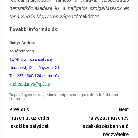
nemzetköziesedése
és a
hallgatói szolgáltatások és
tanácsadás Magyarországon
témakörben.
További információk:
Dányi Andrea
sajtóreferens
TEMPUS Közalapítvány
Budapest, IX., Lónyay u. 31.
Tel: 237-1300/124-es mellék
andrea.danyi@tpf.hu
Egyéb hírek
Munkaerőpiachoz igazodó felsőoktatás
Tags:
tempus
Previous
Next
Ingyen út az erdei
Pályázat ingyenes
iskolába pályázat
szakképzésben való
részvételre