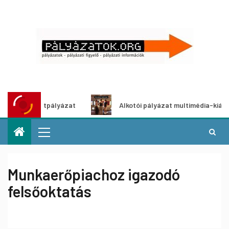
 ötletpályázat
Alkotói pályázat multimédia-kiállításhoz
Munkaerőpiachoz igazodó
felsőoktatás