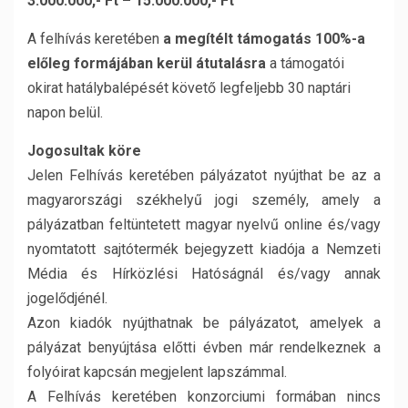
3.000.000,- Ft – 15.000.000,- Ft
A felhívás keretében
a megítélt támogatás 100%-a
előleg formájában kerül átutalásra
a támogatói
okirat hatálybalépését követő legfeljebb 30 naptári
napon belül.
Jogosultak köre
Jelen Felhívás keretében pályázatot nyújthat be az a
magyarországi székhelyű jogi személy, amely a
pályázatban feltüntetett magyar nyelvű online és/vagy
nyomtatott sajtótermék bejegyzett kiadója a Nemzeti
Média és Hírközlési Hatóságnál és/vagy annak
jogelődjénél.
Azon kiadók nyújthatnak be pályázatot, amelyek a
pályázat benyújtása előtti évben már rendelkeznek a
folyóirat kapcsán megjelent lapszámmal.
A Felhívás keretében konzorciumi formában nincs