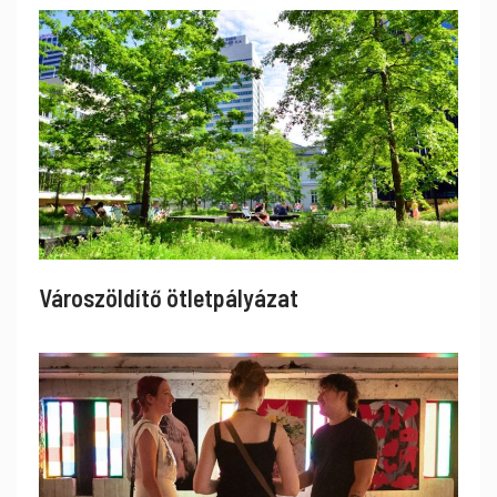
Városzöldítő ötletpályázat