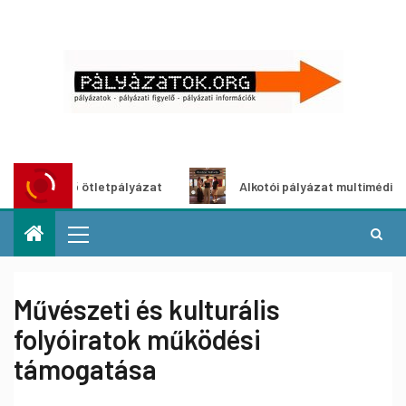
dítő ötletpályázat
Alkotói pályázat multimédia-kiállítás
Művészeti és kulturális
folyóiratok működési
támogatása