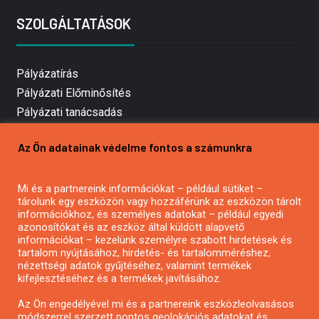
SZOLGÁLTATÁSOK
Pályázatírás
Pályázati Előminősítés
Pályázati tanácsadás
Pályázatírás vállalkozásoknak
Az Ön adatainak védelme fontos a számunkra
Mezőgazdasági pályázatírás
Pályázatírás magánszemélyeknek
Mi és a partnereink információkat – például sütiket –
Pályázatírás civil szervezeteknek
tárolunk egy eszközön vagy hozzáférünk az eszközön tárolt
Pályázatírás önkormányzatoknak
információkhoz, és személyes adatokat – például egyedi
azonosítókat és az eszköz által küldött alapvető
Pályázatfigyelés
információkat – kezelünk személyre szabott hirdetések és
Specifikus pályázatfigyelés vagy hírlevél
tartalom nyújtásához, hirdetés- és tartalomméréshez,
nézettségi adatok gyűjtéséhez, valamint termékek
kifejlesztéséhez és a termékek javításához.
PÁLYÁZATFIGYELŐ
Az Ön engedélyével mi és a partnereink eszközleolvasásos
módszerrel szerzett pontos geolokációs adatokat és