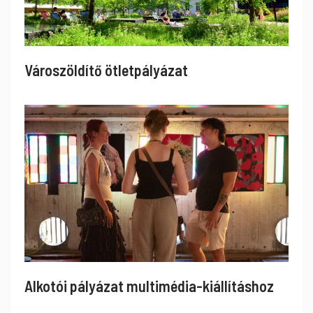
Városzöldítő ötletpályázat
Alkotói pályázat multimédia-kiállításhoz