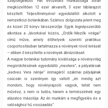
szépségeikből. Hat évtizedes munkássága során
megközelítően 12 ezer akvarellt, 3 ezer táblarajzot
készített. Teljesítményével egyedülállót alkotott a
nemzetközi botanikában. Számos dolgozata jelent meg
és közel 20 könyv társszerzője. Egyik legnépszerűbb
alkotása a Jávorkával közös, ,,Erdők-Mezők virágai”
című műve, amely élőhelyeik szerinti praktikus
csoportosításban tartalmazza a növények rövid leírását
– ebben ő készítette a növények ábrázolásait.
A magyar botanikai tudomány kiválósága a növényvilág
megörökítésének egyedülálló ,,mestere”, a pályatársak
,,kedves Vera nénije” önmagáról szakmai pályájának
csúcsán is szerényen így vallott ,,én mindig azt
mondom, hogy növényrajzoló vagyok, tehát nem
művész, s nem is tudós, hanem a természetnek egy
alázatos másolója. Az én munkám a megfigyelés és a
valósághoz hű visszaadás”.