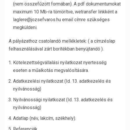
(nem összefűzött formában). A pdf dokumentumokat
maximum 10 Mb-ra tömörítve, wetransfer linkként a
laglere@jozsefvaros.hu email címre szükséges
megküldeni.
A pályázathoz csatolandó mellékletek: ( a címzéslap
felhasználásával zárt borítékban benyújtandó ).
Kötelezettségvállalási nyilatkozat nyertesség
eseten a műalkotás megvalósítására.
Adatkezelési nyilatkozat (Id. 13. adatkezelés és
nyilvánosság)
Nyilvánossági nyilatkozat (Id. 13. adatkezelés és
nyilvánosság)
Adatlap (név, lakcím, székhely).
Referenciák.