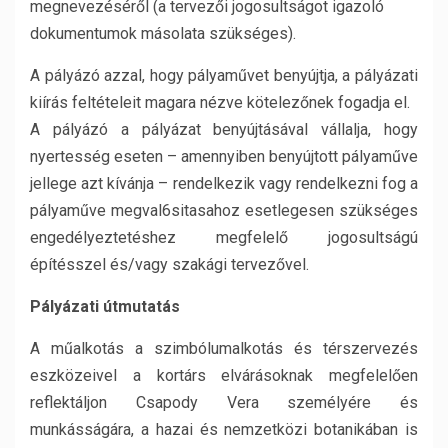
megnevezéséről (a tervezői jogosultságot igazoló
dokumentumok másolata szükséges).
A pályázó azzal, hogy pályaművet benyújtja, a pályázati
kiírás feltételeit magara nézve kötelezőnek fogadja el.
A pályázó a pályázat benyújtásával vállalja, hogy
nyertesség eseten – amennyiben benyújtott pályaműve
jellege azt kívánja – rendelkezik vagy rendelkezni fog a
pályaműve megval6sitasahoz esetlegesen szükséges
engedélyeztetéshez megfelelő jogosultságú
építésszel és/vagy szakági tervezővel.
Pályázati útmutatás
A műalkotás a szimbólumalkotás és térszervezés
eszközeivel a kortárs elvárásoknak megfelelően
reflektáljon Csapody Vera személyére és
munkásságára, a hazai és nemzetközi botanikában is