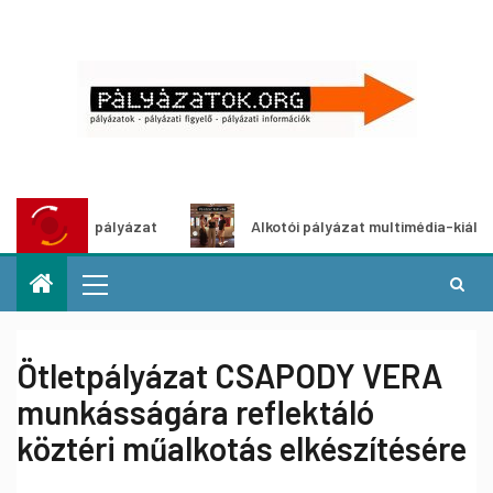
etpályázat
Alkotói pályázat multimédia-kiállításhoz
Ötletpályázat CSAPODY VERA
munkásságára reflektáló
köztéri műalkotás elkészítésére