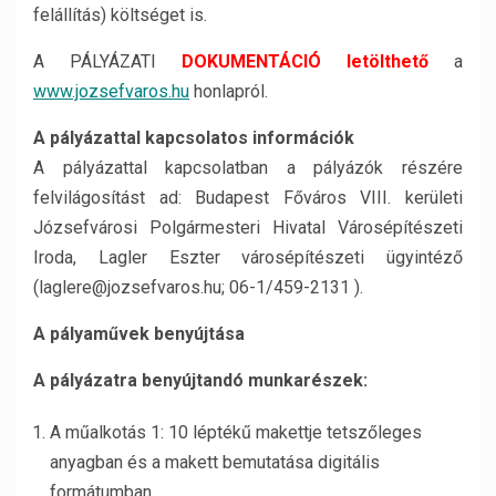
felállítás) költséget is.
A PÁLYÁZATI
DOKUMENTÁCIÓ letölthető
a
www.jozsefvaros.hu
honlapról.
A pályázattal kapcsolatos információk
A pályázattal kapcsolatban a pályázók részére
felvilágosítást ad: Budapest Főváros VIII. kerületi
Józsefvárosi Polgármesteri Hivatal Városépítészeti
Iroda, Lagler Eszter városépítészeti ügyintéző
(laglere@jozsefvaros.hu; 06-1/459-2131 ).
A pályaművek benyújtása
A pályázatra benyújtandó munkarészek:
A műalkotás 1: 10 léptékű makettje tetszőleges
anyagban és a makett bemutatása digitális
formátumban.