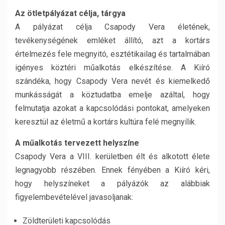
Az ötletpályázat célja, tárgya
A pályázat célja Csapody Vera életének,
tevékenységének emléket állító, azt a kortárs
értelmezés fele megnyitó, esztétikailag és tartalmában
igényes köztéri műalkotás elkészítése. A Kiíró
szándéka, hogy Csapody Vera nevét és kiemelkedő
munkásságát a köztudatba emelje azáltal, hogy
felmutatja azokat a kapcsolódási pontokat, amelyeken
keresztül az életmű a kortárs kultúra felé megnyílik.
A műalkotás tervezett helyszíne
Csapody Vera a VIII. kerületben élt és alkotott élete
legnagyobb részében. Ennek fényében a Kiíró kéri,
hogy helyszíneket a pályázók az alábbiak
figyelembevételével javasoljanak:
Zöldterületi kapcsolódás