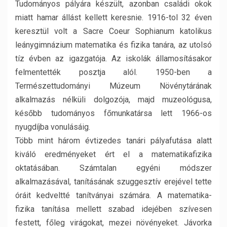
Tudományos pályára készült, azonban családi okok
miatt hamar állást kellett keresnie. 1916-tol 32 éven
keresztül volt a Sacre Coeur Sophianum katolikus
leánygimnázium matematika és fizika tanára, az utolsó
tíz évben az igazgatója. Az iskolák államosításakor
felmentették posztja alól. 1950-ben a
Természettudományi Múzeum Növénytárának
alkalmazás nélküli dolgozója, majd muzeológusa,
később tudományos főmunkatársa lett 1966-os
nyugdíjba vonulásáig.
Több mint három évtizedes tanári pályafutása alatt
kiváló eredményeket ért el a matematika­fizika
oktatásában. Számtalan egyéni módszer
alkalmazásával, tanításának szuggesztív erejével tette
óráit kedveltté tanítványai számára. A matematika-
fizika tanítása mellett szabad idejében szívesen
festett, főleg virágokat, mezei növényeket. Jávorka