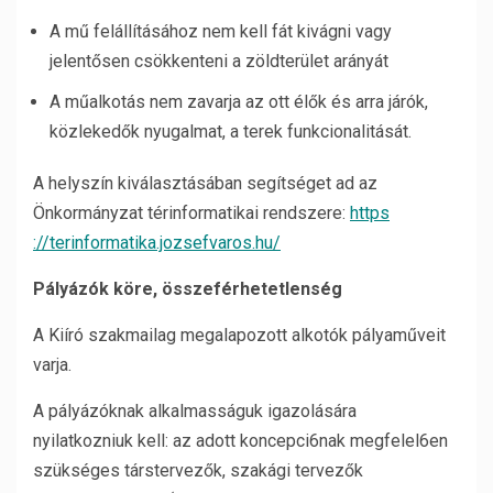
A mű felállításához nem kell fát kivágni vagy
jelentősen csökkenteni a zöldterület arányát
A műalkotás nem zavarja az ott élők és arra járók,
közlekedők nyugalmat, a terek funkcionalitását.
A helyszín kiválasztásában segítséget ad az
Önkormányzat térinformatikai rendszere:
https
://terinformatika.jozsefvaros.hu/
Pályázók köre, összeférhetetlenség
A Kiíró szakmailag megalapozott alkotók pályaműveit
varja.
A pályázóknak alkalmasságuk igazolására
nyilatkozniuk kell: az adott koncepci6nak megfelel6en
szükséges társtervezők, szakági tervezők