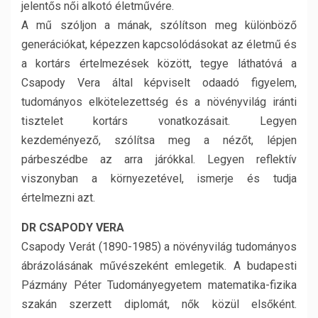
jelentős női alkotó életművére.
A mű szóljon a mának, szólítson meg különböző
generációkat, képezzen kapcsolódásokat az életmű és
a kortárs értelmezések között, tegye láthatóvá a
Csapody Vera által képviselt odaadó figyelem,
tudományos elkötelezettség és a növényvilág iránti
tisztelet kortárs vonatkozásait. Legyen
kezdeményező, szólítsa meg a nézőt, lépjen
párbeszédbe az arra járókkal. Legyen reflektív
viszonyban a környezetével, ismerje és tudja
értelmezni azt.
DR CSAPODY VERA
Csapody Verát (1890-1985) a növényvilág tudományos
ábrázolásának művészeként emlegetik. A budapesti
Pázmány Péter Tudományegyetem matematika-fizika
szakán szerzett diplomát, nők közül elsőként.