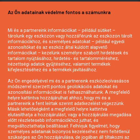
Pályázatírás vállalkozásoknak
Az Ön adatainak védelme fontos a számunkra
Mezőgazdasági pályázatírás
Pályázatírás magánszemélyeknek
Mi és a partnereink információkat – például sütiket –
Pályázatírás civil szervezeteknek
tárolunk egy eszközön vagy hozzáférünk az eszközön tárolt
Pályázatírás önkormányzatoknak
információkhoz, és személyes adatokat – például egyedi
azonosítókat és az eszköz által küldött alapvető
Pályázatfigyelés
információkat – kezelünk személyre szabott hirdetések és
Specifikus pályázatfigyelés vagy hírlevél
tartalom nyújtásához, hirdetés- és tartalomméréshez,
nézettségi adatok gyűjtéséhez, valamint termékek
kifejlesztéséhez és a termékek javításához.
PÁLYÁZATFIGYELŐ
Az Ön engedélyével mi és a partnereink eszközleolvasásos
módszerrel szerzett pontos geolokációs adatokat és
azonosítási információkat is felhasználhatunk. A megfelelő
helyre kattintva hozzájárulhat ahhoz, hogy mi és a
Pályázatok magánszemélyeknek
partnereink a fent leírtak szerint adatkezelést végezzünk.
Pályázatok civil szervezeteknek
Másik lehetőségként a megfelelő helyre kattintva
elutasíthatja a hozzájárulást, vagy a hozzájárulás megadása
Pályázatok vállalkozásoknak
előtt részletesebb információkhoz juthat, és
Önkormányzati pályázatok
megváltoztathatja beállításait. Felhívjuk figyelmét, hogy
személyes adatainak bizonyos kezeléséhez nem feltétlenül
Mezőgazdasági pályázatok
szükséges az Ön hozzájárulása, de jogában áll tiltakozni az