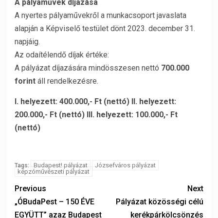
A pályaművek díjazása
A nyertes pályaművekről a munkacsoport javaslata
alapján a Képviselő testület dönt 2023. december 31.
napjáig.
Az odaítélendő díjak értéke:
A pályázat díjazására mindösszesen nettó
700.000
forint
áll rendelkezésre.
I. helyezett: 400.000,- Ft (nettó) II. helyezett:
200.000,- Ft (nettó) III. helyezett: 100.000,- Ft
(nettó)
Budapest! pályázat
Józsefváros pályázat
Tags:
képzóművészeti pályázat
Previous
Next
„ÓBudaPest – 150 ÉVE
Pályázat közösségi célú
EGYÜTT” azaz Budapest
kerékpárkölcsönzés