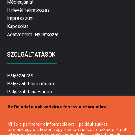
Médiaajánlat
Hírlevél feliratkozás
Impresszum
Kapcsolat
Adatvédelmi Nyilatkozat
SZOLGÁLTATÁSOK
Pályázatírás
Pályázati Előminősítés
Pályázati tanácsadás
Pályázatírás vállalkozásoknak
Az Ön adatainak védelme fontos a számunkra
Mezőgazdasági pályázatírás
Pályázatírás magánszemélyeknek
Mi és a partnereink információkat – például sütiket –
Pályázatírás civil szervezeteknek
tárolunk egy eszközön vagy hozzáférünk az eszközön tárolt
Pályázatírás önkormányzatoknak