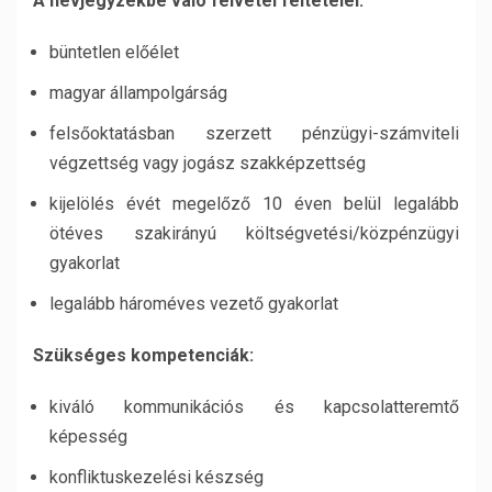
A névjegyzékbe való felvétel feltételei:
büntetlen előélet
magyar állampolgárság
felsőoktatásban szerzett pénzügyi-számviteli
végzettség vagy jogász szakképzettség
kijelölés évét megelőző 10 éven belül legalább
ötéves szakirányú költségvetési/közpénzügyi
gyakorlat
legalább hároméves vezető gyakorlat
Szükséges kompetenciák:
kiváló kommunikációs és kapcsolatteremtő
képesség
konfliktuskezelési készség