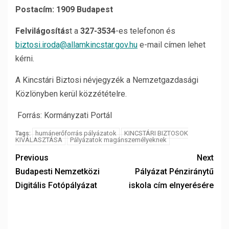
Postacím: 1909 Budapest
Felvilágosítás
t a
327-3534
-es telefonon és
biztosi.iroda@allamkincstar.gov.hu
e-mail címen lehet
kérni.
A Kincstári Biztosi névjegyzék a Nemzetgazdasági
Közlönyben kerül közzétételre.
Forrás: Kormányzati Portál
humánerőforrás pályázatok
KINCSTÁRI BIZTOSOK
Tags:
KIVÁLASZTÁSA
Pályázatok magánszemélyeknek
Previous
Next
Budapesti Nemzetközi
Pályázat Pénziránytű
Digitális Fotópályázat
iskola cím elnyerésére