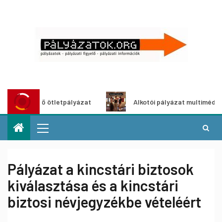
öldítő ötletpályázat
Alkotói pályázat multimédia-kiállítá
Pályázat a kincstári biztosok
kiválasztása és a kincstári
biztosi névjegyzékbe vételéért