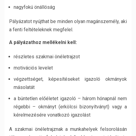
nagyfokú önállóság
Pályázatot nyújthat be minden olyan magánszemély, aki
a fenti feltételeknek megfelel.
A pályázathoz mellékelni kell:
részletes szakmai önéletrajzot
motivációs levelet
végzettséget, képesítéseket igazoló okmányok
másolatát
a büntetlen előéletet igazoló – három hónapnál nem
régebbi – okmányt (erkölcsi bizonyítványt) vagy a
kérelmezésére vonatkozó igazolást
A szakmai önéletrajznak a munkahelyek felsorolásán