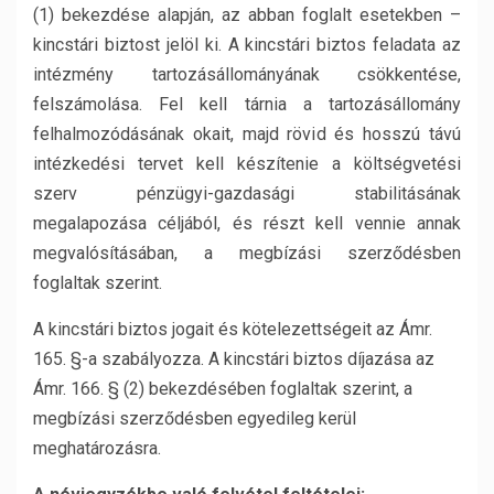
(1) bekezdése alapján, az abban foglalt esetekben –
kincstári biztost jelöl ki. A kincstári biztos feladata az
intézmény tartozásállományának csökkentése,
felszámolása. Fel kell tárnia a tartozásállomány
felhalmozódásának okait, majd rövid és hosszú távú
intézkedési tervet kell készítenie a költségvetési
szerv pénzügyi-gazdasági stabilitásának
megalapozása céljából, és részt kell vennie annak
megvalósításában, a megbízási szerződésben
foglaltak szerint.
A kincstári biztos jogait és kötelezettségeit az Ámr.
165. §-a szabályozza. A kincstári biztos díjazása az
Ámr. 166. § (2) bekezdésében foglaltak szerint, a
megbízási szerződésben egyedileg kerül
meghatározásra.