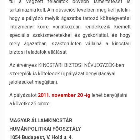
túl a végzett feladatok bővebb ismertetését is
tartalmaznia kell. A motivációs levélben meg kell jelölni,
hogy a pályázó melyik ágazatba tartozó költségvetési
intézményi körre vonatkozóan rendelkezik kiemelt
speciális szakismeretekkel és gyakorlattal, és hogy
mely ágazatban, szakterületen vállalná a kincstári
biztosi feladatok ellátását.
Az érvényes KINCSTÁRI BIZTOSI NÉVJEGYZÉK-ben
szereplők is kötelesek új pályázat benyújtásával
jelölésüket megújítani.
A pályázatot
2011. november 20 -ig
lehet benyújtatni
a következő címre:
MAGYAR ÁLLAMKINCSTÁR
HUMÁNPOLITIKAI FŐOSZTÁLY
1054 Budapest, V. Hold u. 4.