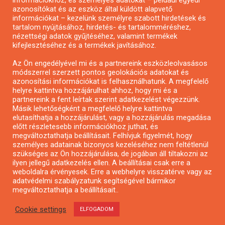
információkhoz, és személyes adatokat – például egyedi
azonosítókat és az eszköz által küldött alapvető
Pályázatfigyelés
információkat – kezelünk személyre szabott hirdetések és
Specifikus pályázatfigyelés vagy hírlevél
tartalom nyújtásához, hirdetés- és tartalomméréshez,
nézettségi adatok gyűjtéséhez, valamint termékek
kifejlesztéséhez és a termékek javításához.
PÁLYÁZATFIGYELŐ
Az Ön engedélyével mi és a partnereink eszközleolvasásos
módszerrel szerzett pontos geolokációs adatokat és
azonosítási információkat is felhasználhatunk. A megfelelő
helyre kattintva hozzájárulhat ahhoz, hogy mi és a
Pályázatok magánszemélyeknek
partnereink a fent leírtak szerint adatkezelést végezzünk.
Pályázatok civil szervezeteknek
Másik lehetőségként a megfelelő helyre kattintva
elutasíthatja a hozzájárulást, vagy a hozzájárulás megadása
Pályázatok vállalkozásoknak
előtt részletesebb információkhoz juthat, és
Önkormányzati pályázatok
megváltoztathatja beállításait. Felhívjuk figyelmét, hogy
személyes adatainak bizonyos kezeléséhez nem feltétlenül
Mezőgazdasági pályázatok
szükséges az Ön hozzájárulása, de jogában áll tiltakozni az
Falusi turizmus pályázatok
ilyen jellegű adatkezelés ellen. A beállításai csak erre a
weboldalra érvényesek. Erre a webhelyre visszatérve vagy az
Napelem pályázatok
adatvédelmi szabályzatunk segítségével bármikor
GINOP pályázatok
megváltoztathatja a beállításait..
Cookie settings
ELFOGADOM
Copyright © All rights reserved.