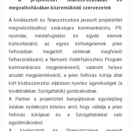
megvalósításában közreműködő szervezetek
A kiválasztott és finanszírozásra javasolt projektötlet
megvalósításához szükséges kommunikációs, PR,
nyomdai, médiafoglalási és egyéb elemek
biztosításáról, az egyes költségelemek jelen
felhívásban megjelölt céloknak megfelelő
felhasználásáról, a Nemzeti Vidékfejlesztési Program
kommunikációs megjelenéseiről, valamint helyes
arculati megjelenítéséről, a jelen felhívás kiírója által
kiírt közbeszerzési eljáráson nyertes ügynökségek (a
továbbiakban: Szolgáltatók) gondoskodnak.
A Partner a projektötlet benyújtásával egyidejűleg
írásban nyilatkozni köteles arról, hogy vállalja a jelen
felhívás kiírójával és a Szolgáltatókkal való
együttműködést.
A kiválasztott és finanszírozásra javasolt