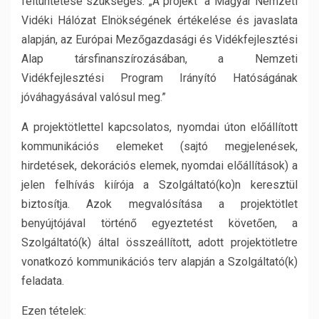
feltüntetése szükséges: „A projekt a Magyar Nemzeti
Vidéki Hálózat Elnökségének értékelése és javaslata
alapján, az Európai Mezőgazdasági és Vidékfejlesztési
Alap társfinanszírozásában, a Nemzeti
Vidékfejlesztési Program Irányító Hatóságának
jóváhagyásával valósul meg.”
A projektötlettel kapcsolatos, nyomdai úton előállított
kommunikációs elemeket (sajtó megjelenések,
hirdetések, dekorációs elemek, nyomdai előállítások) a
jelen felhívás kiírója a Szolgáltató(ko)n keresztül
biztosítja. Azok megvalósítása a projektötlet
benyújtójával történő egyeztetést követően, a
Szolgáltató(k) által összeállított, adott projektötletre
vonatkozó kommunikációs terv alapján a Szolgáltató(k)
feladata.
Ezen tételek: