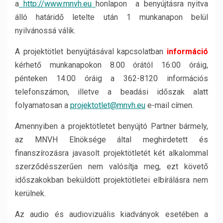
a
http://www.mnvh.eu
honlapon a benyújtásra nyitva
álló határidő letelte után 1 munkanapon belül
nyilvánossá válik.
A projektötlet benyújtásával kapcsolatban
információ
kérhető munkanapokon 8.00 órától 16:00 óráig,
pénteken 14:00 óráig a 362-8120 információs
telefonszámon, illetve a beadási időszak alatt
folyamatosan a
projektotlet@mnvh.eu
e-mail címen.
Amennyiben a projektötletet benyújtó Partner bármely,
az MNVH Elnöksége által meghirdetett és
finanszírozásra javasolt projektötletét két alkalommal
szerződésszerűen nem valósítja meg, ezt követő
időszakokban beküldött projektötletei elbírálásra nem
kerülnek.
Az audio és audiovizuális kiadványok esetében a