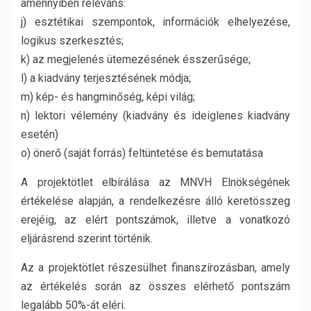
amennyiben releváns:
j) esztétikai szempontok, információk elhelyezése,
logikus szerkesztés;
k) az megjelenés ütemezésének ésszerűsége;
l) a kiadvány terjesztésének módja;
m) kép- és hangminőség, képi világ;
n) lektori vélemény (kiadvány és ideiglenes kiadvány
esetén)
o) önerő (saját forrás) feltüntetése és bemutatása
A projektötlet elbírálása az MNVH Elnökségének
értékelése alapján, a rendelkezésre álló keretösszeg
erejéig, az elért pontszámok, illetve a vonatkozó
eljárásrend szerint történik.
Az a projektötlet részesülhet finanszírozásban, amely
az értékelés során az összes elérhető pontszám
legalább 50%-át eléri.