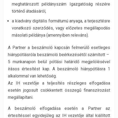
meghatározott példányszám Igazgatóság részére
történő átadásáról,
a kiadvány digitális formátumú anyaga, a terjesztésre
vonatkozó szerződés, vagy előzetes megállapodás
másolati példánya (amennyiben releváns).
A Partner a beszámoló kapcsán felmerülő esetleges
hiánypótlásróla beszámoló beérkezésétől számított –
5 munkanapon belül pótlási határidő megjelölésével
írásos értesítést kap. A beszámoló hiánypótlásra 1
alkalommal van lehetőség.
Az IH vezetője a teljesítés részleges elfogadása
esetén jogosult csökkentett összegű finanszírozást
megállapítani.
A beszámoló elfogadása esetén a Partner az
értesítéssel egyidejűleg az IH vezetője által kiállított