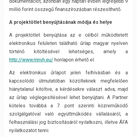
dokumentációt, azonban egy naptári évben legfeljebb 9
millió forint összegű finanszírozásban részesíthető.
A projektötlet benyújtásának módja és helye
A projektötlet benyújtása az e célból működtetett
elektronikus felületen található űrlap magyar nyelven
történő kitöltésével lehetséges, amely a
http://www.mnvh.eu/
honlapon érhető el.
Az elektronikus űrlapot jelen felhívásban és a
kapcsolódó útmutatóban közölteknek megfelelően
hiánytalanul kitöltve, a kérdésekre választ adva, majd
az űrlap véglegesítésével lehet benyújtani. A Partner
köteles továbbá a 7. pont szerinti közreműködő
szolgálgatóval való együttműködés vállalásáról, a
felhasználási jog biztosításáról nyilatkozni, illetve ÁFA
nyilatkozatot tenni.