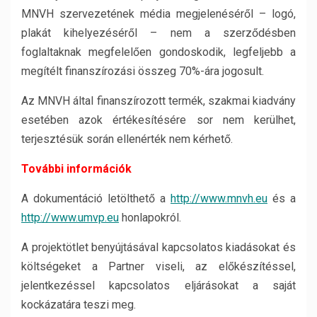
MNVH szervezetének média megjelenéséről – logó,
plakát kihelyezéséről – nem a szerződésben
foglaltaknak megfelelően gondoskodik, legfeljebb a
megítélt finanszírozási összeg 70%-ára jogosult.
Az MNVH által finanszírozott termék, szakmai kiadvány
esetében azok értékesítésére sor nem kerülhet,
terjesztésük során ellenérték nem kérhető.
További információk
A dokumentáció letölthető a
http://www.mnvh.eu
és a
http://www.umvp.eu
honlapokról.
A projektötlet benyújtásával kapcsolatos kiadásokat és
költségeket a Partner viseli, az előkészítéssel,
jelentkezéssel kapcsolatos eljárásokat a saját
kockázatára teszi meg.