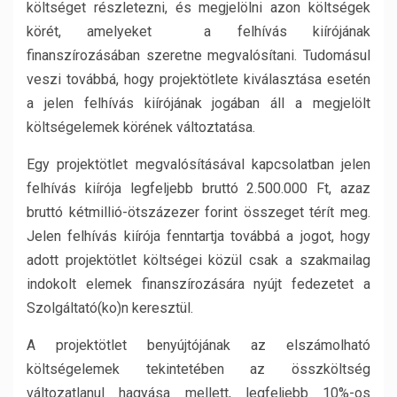
költséget részletezni, és megjelölni azon költségek
körét, amelyeket a felhívás kiírójának
finanszírozásában szeretne megvalósítani. Tudomásul
veszi továbbá, hogy projektötlete kiválasztása esetén
a jelen felhívás kiírójának jogában áll a megjelölt
költségelemek körének változtatása.
Egy projektötlet megvalósításával kapcsolatban jelen
felhívás kiírója legfeljebb bruttó 2.500.000 Ft, azaz
bruttó kétmillió-ötszázezer forint összeget térít meg.
Jelen felhívás kiírója fenntartja továbbá a jogot, hogy
adott projektötlet költségei közül csak a szakmailag
indokolt elemek finanszírozására nyújt fedezetet a
Szolgáltató(ko)n keresztül.
A projektötlet benyújtójának az elszámolható
költségelemek tekintetében az összköltség
változatlanul hagyása mellett, legfeljebb 10%-os