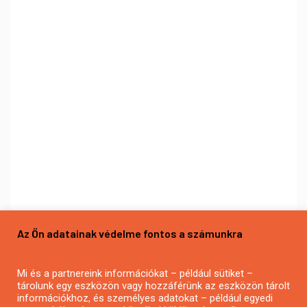
Az Ön adatainak védelme fontos a számunkra
Mi és a partnereink információkat – például sütiket –
tárolunk egy eszközön vagy hozzáférünk az eszközön tárolt
információkhoz, és személyes adatokat – például egyedi