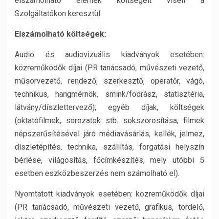
elszámolható elemek költségeit viseli a
Szolgáltatókon keresztül.
Elszámolható költségek:
Audio és audiovizuális kiadványok esetében:
közreműködők díjai (PR tanácsadó, művészeti vezető,
műsorvezető, rendező, szerkesztő, operatőr, vágó,
technikus, hangmérnök, smink/fodrász, statisztéria,
látvány/díszlettervező); egyéb díjak, költségek
(oktatófilmek, sorozatok stb. sokszorosítása, filmek
népszerűsítésével járó médiavásárlás, kellék, jelmez,
díszletépítés, technika, szállítás, forgatási helyszín
bérlése, világosítás, főcímkészítés, mely utóbbi 5
esetben eszközbeszerzés nem számolható el).
Nyomtatott kiadványok esetében: közreműködők díjai
(PR tanácsadó, művészeti vezető, grafikus, tördelő,