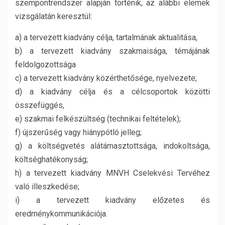
szempontrendszer alapján történik, az alábbi elemek
vizsgálatán keresztül:
a) a tervezett kiadvány célja, tartalmának aktualitása,
b) a tervezett kiadvány szakmaisága, témájának
feldolgozottsága
c) a tervezett kiadvány közérthetősége, nyelvezete;
d) a kiadvány célja és a célcsoportok közötti
összefüggés,
e) szakmai felkészültség (technikai feltételek);
f) újszerűség vagy hiánypótló jelleg;
g) a költségvetés alátámasztottsága, indokoltsága,
költséghatékonyság;
h) a tervezett kiadvány MNVH Cselekvési Tervéhez
való illeszkedése;
i) a tervezett kiadvány előzetes és
eredménykommunikációja.