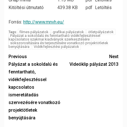
Kitöltési útmutató
439.38 KB
pdf
Letöltés
Forrás:
http://www.mnvh.eu/
filmes pályázatok
grafikai pályázatok
ötletpályázatok
Tags:
Pályázat a sokoldalú és fenntartható vidékfejlesztéssel
kapcsolatos szakmai kiadványok szerkesztésére
sokszorosítására és terjesztésére vonatkozó projektötletek
benyújtására
Vidékfejlesztési pályázatok
Previous
Next
Pályázat a sokoldalú és
Videóklip pályázat 2013
fenntartható,
vidékfejlesztéssel
kapcsolatos
ismeretátadás
szervezésére vonatkozó
projektötletek
benyújtására