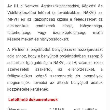
Az IH, a Nemzeti Agrárszaktanácsadási, Képzési és
Vidékfejlesztési Intézet (a továbbiakban: NAKVI), az
MNVH és az Igazgatóság kizárja a felelősségét az
elektronikus rendszerek hibája, hiányossága,
túlterheltsége vagy üzemképtelensége miatti
késedelmekért és hiányosságokért.
A Partner a projektötlet benyújtásával hozzájárulását
adja ahhoz, hogy a benyújtott projektötletben szereplő
adatait az Igazgatóság, a NAKVI, az IH, valamint ezen
szervezetek szakértői, az ellenőrzésüket, a
felügyeletüket végző szervezetek és személyek
megismerjék, továbbá az általuk benyújtott adatok
közzétételre kerüljenek.
Letölthető dokumentumok
Űrlap minta
1.15 MB
pdf
Letöltés