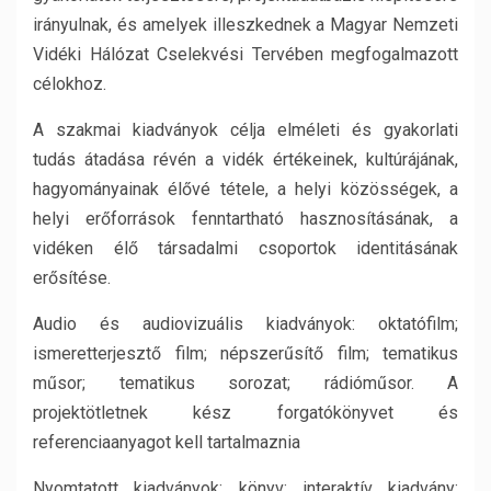
irányulnak, és amelyek illeszkednek a Magyar Nemzeti
Vidéki Hálózat Cselekvési Tervében megfogalmazott
célokhoz.
A szakmai kiadványok célja elméleti és gyakorlati
tudás átadása révén a vidék értékeinek, kultúrájának,
hagyományainak élővé tétele, a helyi közösségek, a
helyi erőforrások fenntartható hasznosításának, a
vidéken élő társadalmi csoportok identitásának
erősítése.
Audio és audiovizuális kiadványok: oktatófilm;
ismeretterjesztő film; népszerűsítő film; tematikus
műsor; tematikus sorozat; rádióműsor. A
projektötletnek kész forgatókönyvet és
referenciaanyagot kell tartalmaznia
Nyomtatott kiadványok: könyv; interaktív kiadvány;