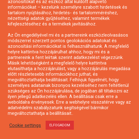
azonosítókat és az eszköz által küldött alapvető
információkat – kezelünk személyre szabott hirdetések és
tartalom nyújtásához, hirdetés- és tartalomméréshez,
KAP-RD42-1-25 – Vidéki
nézettségi adatok gyűjtéséhez, valamint termékek
kifejlesztéséhez és a termékek javításához.
infrastruktúra fejlesztések
támogatása tanyákon –
Az Ön engedélyével mi és a partnereink eszközleolvasásos
módszerrel szerzett pontos geolokációs adatokat és
tanyafejlesztési pályázat
azonosítási információkat is felhasználhatunk. A megfelelő
helyre kattintva hozzájárulhat ahhoz, hogy mi és a
partnereink a fent leírtak szerint adatkezelést végezzünk.
Másik lehetőségként a megfelelő helyre kattintva
elutasíthatja a hozzájárulást, vagy a hozzájárulás megadása
előtt részletesebb információkhoz juthat, és
megváltoztathatja beállításait. Felhívjuk figyelmét, hogy
PÁLYÁZAT KERESŐ
személyes adatainak bizonyos kezeléséhez nem feltétlenül
szükséges az Ön hozzájárulása, de jogában áll tiltakozni az
ilyen jellegű adatkezelés ellen. A beállításai csak erre a
weboldalra érvényesek. Erre a webhelyre visszatérve vagy az
adatvédelmi szabályzatunk segítségével bármikor
megváltoztathatja a beállításait..
Cookie settings
ELFOGADOM
HÍRLEVÉL FELIRATKOZÁS