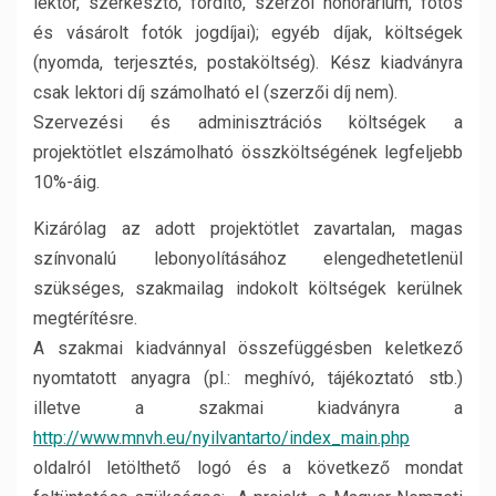
lektor, szerkesztő, fordító, szerzői honorárium, fotós
és vásárolt fotók jogdíjai); egyéb díjak, költségek
(nyomda, terjesztés, postaköltség). Kész kiadványra
csak lektori díj számolható el (szerzői díj nem).
Szervezési és adminisztrációs költségek a
projektötlet elszámolható összköltségének legfeljebb
10%-áig.
Kizárólag az adott projektötlet zavartalan, magas
színvonalú lebonyolításához elengedhetetlenül
szükséges, szakmailag indokolt költségek kerülnek
megtérítésre.
A szakmai kiadvánnyal összefüggésben keletkező
nyomtatott anyagra (pl.: meghívó, tájékoztató stb.)
illetve a szakmai kiadványra a
http://www.mnvh.eu/nyilvantarto/index_main.php
oldalról letölthető logó és a következő mondat