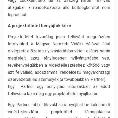
vagy csökkenthető, de az összeg három felhívás
átlagában a rendelkezésre álló költségkeretet nem
lépheti túl.
A projektötletet benyújtók köre
Projektötletet kizárólag jelen felhívást megelőzően
lefolytatott a Magyar Nemzeti Vidéki Hálózat által
elvégzett előzetes nyilvántartásba vételi eljárás során
megfelelt, azaz ténylegesen nyilvántartásba vett,
tevékenységükben a vidékfejlesztéshez kötődő vagy
azt felvállaló, adószámmal rendelkező magyarországi
szervezetek és személyek (a továbbiakban: Partner).
Egy Partner egy benyújtási időszakban, az adott
felhívásra kizárólag egy projektötletet nyújthat be.
Egy Partner több időszakban is nyújthat be különböző
vidékfejlesztési projektötlet támogatására