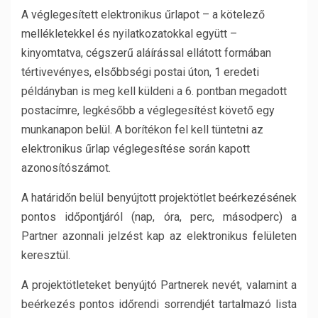
A véglegesített elektronikus űrlapot – a kötelező
mellékletekkel és nyilatkozatokkal együtt –
kinyomtatva, cégszerű aláírással ellátott formában
tértivevényes, elsőbbségi postai úton, 1 eredeti
példányban is meg kell küldeni a 6. pontban megadott
postacímre, legkésőbb a véglegesítést követő egy
munkanapon belül. A borítékon fel kell tüntetni az
elektronikus űrlap véglegesítése során kapott
azonosítószámot.
A határidőn belül benyújtott projektötlet beérkezésének
pontos időpontjáról (nap, óra, perc, másodperc) a
Partner azonnali jelzést kap az elektronikus felületen
keresztül.
A projektötleteket benyújtó Partnerek nevét, valamint a
beérkezés pontos időrendi sorrendjét tartalmazó lista