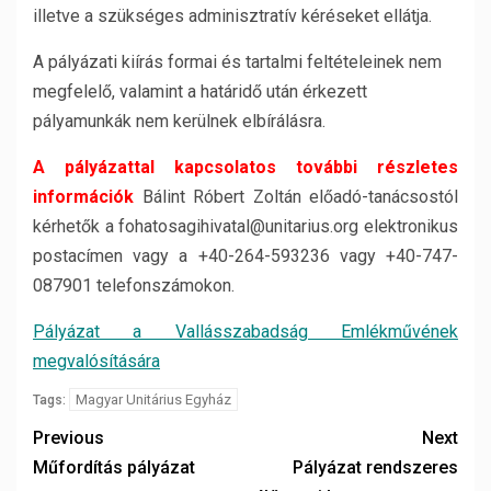
illetve a szükséges adminisztratív kéréseket ellátja.
A pályázati kiírás formai és tartalmi feltételeinek nem
megfelelő, valamint a határidő után érkezett
pályamunkák nem kerülnek elbírálásra.
A pályázattal kapcsolatos további részletes
információk
Bálint Róbert Zoltán előadó-tanácsostól
kérhetők a fohatosagihivatal@unitarius.org elektronikus
postacímen vagy a +40-264-593236 vagy +40-747-
087901 telefonszámokon.
Pályázat a Vallásszabadság Emlékművének
megvalósítására
Magyar Unitárius Egyház
Tags:
Previous
Next
Műfordítás pályázat
Pályázat rendszeres