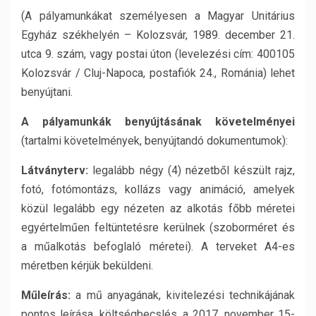
(A pályamunkákat személyesen a Magyar Unitárius
Egyház székhelyén – Kolozsvár, 1989. december 21.
utca 9. szám, vagy postai úton (levelezési cím: 400105
Kolozsvár / Cluj-Napoca, postafiók 24., Románia) lehet
benyújtani.
A pályamunkák benyújtásának követelményei
(tartalmi követelmények, benyújtandó dokumentumok):
Látványterv:
legalább négy (4) nézetből készült rajz,
fotó, fotómontázs, kollázs vagy animáció, amelyek
közül legalább egy nézeten az alkotás főbb méretei
egyértelműen feltüntetésre kerülnek (szoborméret és
a műalkotás befoglaló méretei). A terveket A4-es
méretben kérjük beküldeni.
Műleírás:
a mű anyagának, kivitelezési technikájának
pontos leírása, költségbecslés, a 2017. november 15-