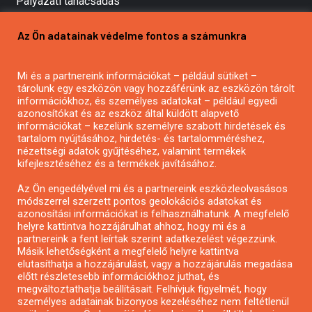
Pályázati tanácsadás
Pályázatírás vállalkozásoknak
Az Ön adatainak védelme fontos a számunkra
Mezőgazdasági pályázatírás
Pályázatírás magánszemélyeknek
Mi és a partnereink információkat – például sütiket –
Pályázatírás civil szervezeteknek
tárolunk egy eszközön vagy hozzáférünk az eszközön tárolt
Pályázatírás önkormányzatoknak
információkhoz, és személyes adatokat – például egyedi
azonosítókat és az eszköz által küldött alapvető
Pályázatfigyelés
információkat – kezelünk személyre szabott hirdetések és
Specifikus pályázatfigyelés vagy hírlevél
tartalom nyújtásához, hirdetés- és tartalomméréshez,
nézettségi adatok gyűjtéséhez, valamint termékek
kifejlesztéséhez és a termékek javításához.
PÁLYÁZATFIGYELŐ
Az Ön engedélyével mi és a partnereink eszközleolvasásos
módszerrel szerzett pontos geolokációs adatokat és
azonosítási információkat is felhasználhatunk. A megfelelő
helyre kattintva hozzájárulhat ahhoz, hogy mi és a
Pályázatok magánszemélyeknek
partnereink a fent leírtak szerint adatkezelést végezzünk.
Pályázatok civil szervezeteknek
Másik lehetőségként a megfelelő helyre kattintva
elutasíthatja a hozzájárulást, vagy a hozzájárulás megadása
Pályázatok vállalkozásoknak
előtt részletesebb információkhoz juthat, és
Önkormányzati pályázatok
megváltoztathatja beállításait. Felhívjuk figyelmét, hogy
személyes adatainak bizonyos kezeléséhez nem feltétlenül
Mezőgazdasági pályázatok