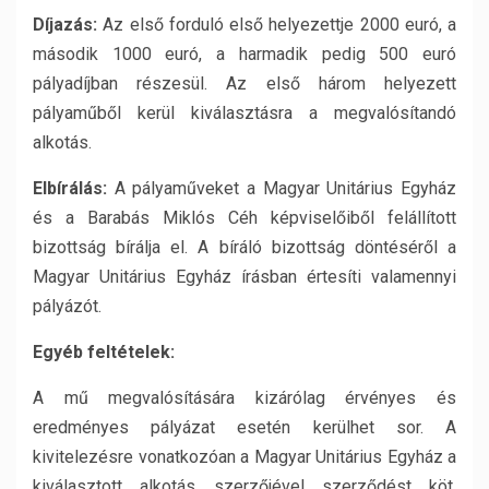
Díjazás:
Az első forduló első helyezettje 2000 euró, a
második 1000 euró, a harmadik pedig 500 euró
pályadíjban részesül. Az első három helyezett
pályaműből kerül kiválasztásra a megvalósítandó
alkotás.
Elbírálás:
A pályaműveket a Magyar Unitárius Egyház
és a Barabás Miklós Céh képviselőiből felállított
bizottság bírálja el. A bíráló bizottság döntéséről a
Magyar Unitárius Egyház írásban értesíti valamennyi
pályázót.
Egyéb feltételek:
A mű megvalósítására kizárólag érvényes és
eredményes pályázat esetén kerülhet sor. A
kivitelezésre vonatkozóan a Magyar Unitárius Egyház a
kiválasztott alkotás szerzőjével szerződést köt,