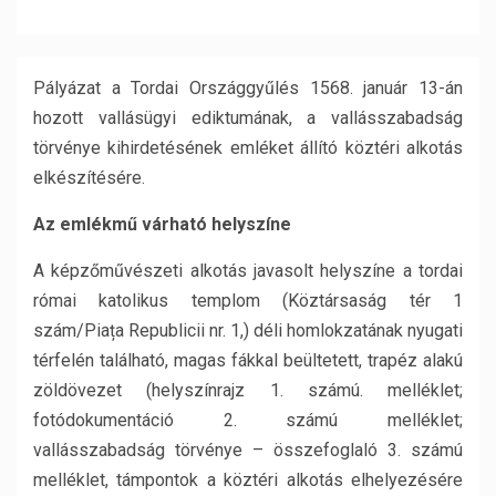
Pályázat a Tordai Országgyűlés 1568. január 13-án
hozott vallásügyi ediktumának, a vallásszabadság
törvénye kihirdetésének emléket állító köztéri alkotás
elkészítésére.
Az emlékmű várható helyszíne
A képzőművészeti alkotás javasolt helyszíne a tordai
római katolikus templom (Köztársaság tér 1
szám/Piața Republicii nr. 1,) déli homlokzatának nyugati
térfelén található, magas fákkal beültetett, trapéz alakú
zöldövezet (helyszínrajz 1. számú. melléklet;
fotódokumentáció 2. számú melléklet;
vallásszabadság törvénye – összefoglaló 3. számú
melléklet, támpontok a köztéri alkotás elhelyezésére