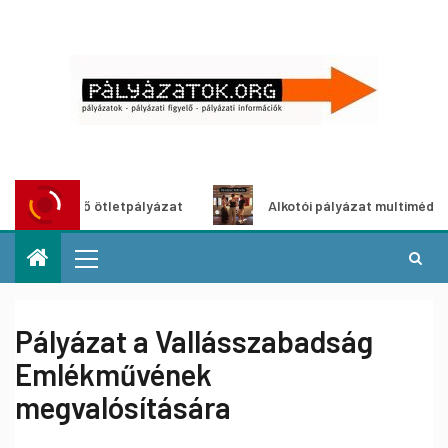
ldítő ötletpályázat
Alkotói pályázat multimédia-kiállítás
Pályázat a Vallásszabadság
Emlékművének
megvalósítására