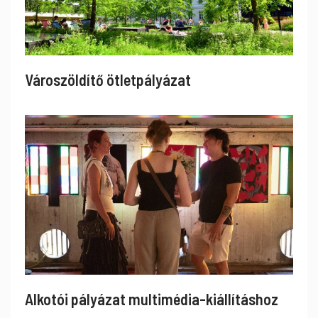
Városzöldítő ötletpályázat
Alkotói pályázat multimédia-kiállításhoz