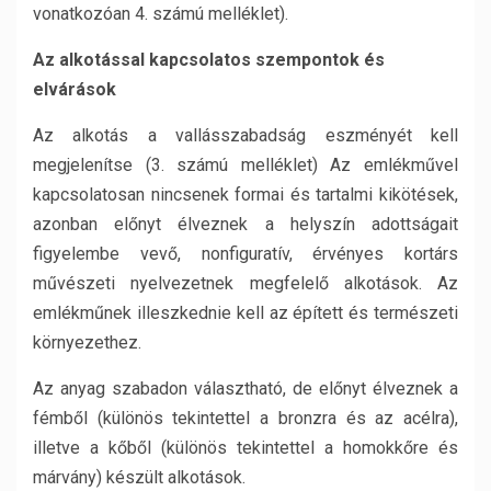
vonatkozóan 4. számú melléklet).
Az alkotással kapcsolatos szempontok és
elvárások
Az alkotás a vallásszabadság eszményét kell
megjelenítse (3. számú melléklet) Az emlékművel
kapcsolatosan nincsenek formai és tartalmi kikötések,
azonban előnyt élveznek a helyszín adottságait
figyelembe vevő, nonfiguratív, érvényes kortárs
művészeti nyelvezetnek megfelelő alkotások. Az
emlékműnek illeszkednie kell az épített és természeti
környezethez.
Az anyag szabadon választható, de előnyt élveznek a
fémből (különös tekintettel a bronzra és az acélra),
illetve a kőből (különös tekintettel a homokkőre és
márvány) készült alkotások.