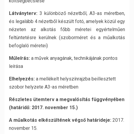
költségbecslése
Látványterv:
3 különböző nézetből, A3-as méretben,
és legalább 4 nézetből készült fotó, amelyek közül egy
nézeten az alkotás főbb méretei egyértelműen
feltüntetésre kerülnek (szoborméret és a műalkotás
befoglaló méretei)
Műleírás:
a művek anyagának, technikájának pontos
leírása
Elhelyezés:
a mellékelt helyszínrajzba beillesztett
szobor helyzete A3-as méretben
Részletes ütemterv a megvalósítás függvényében
(határidő: 2017. november 15.)
A műalkotás elkészültének végső határideje:
2017.
november 15.