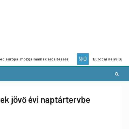
i mozgalmainak erősítésére
Európai Helyi Kultúra – pályáz
yek jövő évi naptártervbe