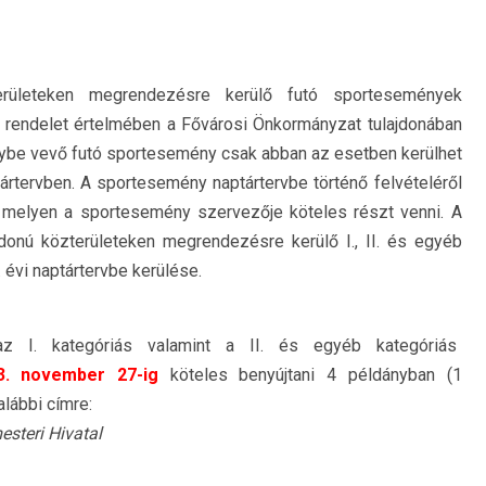
területeken megrendezésre kerülő futó sportesemények
. rendelet értelmében a Fővárosi Önkormányzat tulajdonában
nybe vevő futó sportesemény csak abban az esetben kerülhet
rtervben. A sportesemény naptártervbe történő felvételéről
i, melyen a sportesemény szervezője köteles részt venni. A
jdonú közterületeken megrendezésre kerülő I., II. és egyéb
évi naptártervbe kerülése.
z I. kategóriás valamint a II. és egyéb kategóriás
3. november 27-ig
köteles benyújtani 4 példányban (1
lábbi címre:
steri Hivatal