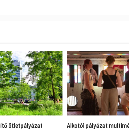
ítő ötletpályázat
Alkotói pályázat multim