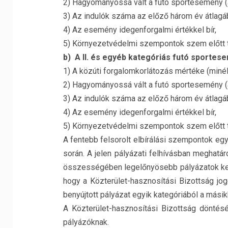
2) Hagyományossá vált a futó sportesemény (
3) Az indulók száma az előző három év átlagá
4) Az esemény idegenforgalmi értékkel bír,
5) Környezetvédelmi szempontok szem előtt t
b) A II. és egyéb kategóriás futó sporte
1) A közúti forgalomkorlátozás mértéke (minél
2) Hagyományossá vált a futó sportesemény (
3) Az indulók száma az előző három év átlagá
4) Az esemény idegenforgalmi értékkel bír,
5) Környezetvédelmi szempontok szem előtt t
A fentebb felsorolt elbírálási szempontok egyú
során. A jelen pályázati felhívásban meghat
összességében legelőnyösebb pályázatok kerül
hogy a Közterület-hasznosítási Bizottság jog
benyújtott pályázat egyik kategóriából a másik
A Közterület-hasznosítási Bizottság döntésé
pályázóknak.