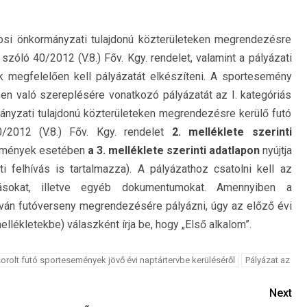
osi önkormányzati tulajdonú közterületeken megrendezésre
zóló 40/2012 (V.8.) Főv. Kgy. rendelet, valamint a pályázati
 megfelelően kell pályázatát elkészíteni. A sportesemény
n való szereplésére vonatkozó pályázatát az I. kategóriás
nyzati tulajdonú közterületeken megrendezésre kerülő futó
2012 (V.8.) Főv. Kgy. rendelet
2. melléklete szerinti
események esetében
a 3. melléklete szerinti adatlapon
nyújtja
ti felhívás is tartalmazza). A pályázathoz csatolni kell az
olásokat, illetve egyéb dokumentumokat. Amennyiben a
ván futóverseny megrendezésére pályázni, úgy az előző évi
lékletekbe) válaszként írja be, hogy „Első alkalom”.
sorolt futó sportesemények jövő évi naptártervbe kerüléséről
Pályázat az
Next