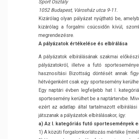
Sport Osztály
1052 Budapest, Városház utca 9-11.
Kizárólag olyan pályázat nyújtható be, amel
kizárólag a forgalmi csúcsidőn kívül, szo
megrendezésre.
A pályázatok értékelése és elbírálása
A pályázatok elbírálásának szakmai előkészí
pályázatokról, illetve a futó sportesemény
hasznosítási Bizottság döntését annak fi
hétvégenként csak egy sportesemény kerülhe
Egy naptári évben legfeljebb hat I. kategóri
sportesemény kerülhet be a naptártervbe. Mi
ezért az adatlap által tartalmazott elbírá
játszanak a pályázatok elbírálásakor, így:
a) Az I. kategóriás futó sportesemények 
1) A közúti forgalomkorlátozás mértéke (minél