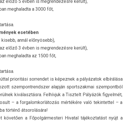
az előző 5 évben is megrendezésre került),
ban meghaladta a 3000 főt,
artása.
semények esetében
 kisebb, annál előnyösebb),
az előző 3 évben is megrendezésre került),
ban meghaladta az 1500 főt,
artása.
ttal prioritási sorrendet is képeznek a pályázatok elbírálása
ározott szempontrendszer alapján sportszakmai szempontból
nek kiválasztásra. Felhívjuk a Tisztelt Pályázók figyelmét,
osult – a forgalomkorlátozás mértékére való tekintettel – a
ba történő átsorolására!
t követően a Főpolgármesteri Hivatal tájékoztatást nyújt a