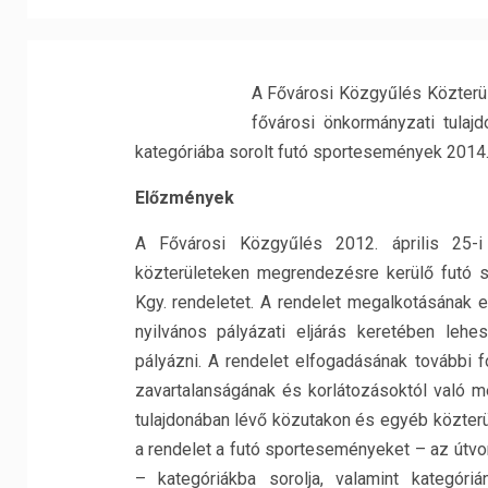
A Fővárosi Közgyűlés Közterül
fővárosi önkormányzati tulaj
kategóriába sorolt futó sportesemények 2014. 
Előzmények
A Fővárosi Közgyűlés 2012. április 25-i
közterületeken megrendezésre kerülő futó 
Kgy. rendeletet. A rendelet megalkotásának 
nyilvános pályázati eljárás keretében leh
pályázni. A rendelet elfogadásának további 
zavartalanságának és korlátozásoktól való 
tulajdonában lévő közutakon és egyéb közter
a rendelet a futó sporteseményeket – az útvo
– kategóriákba sorolja, valamint kategóri