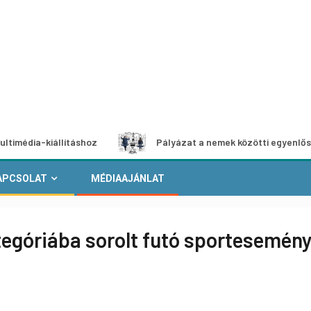
kiállításhoz
Pályázat a nemek közötti egyenlőség európa
APCSOLAT
MÉDIAAJÁNLAT
kategóriába sorolt futó sportesemén