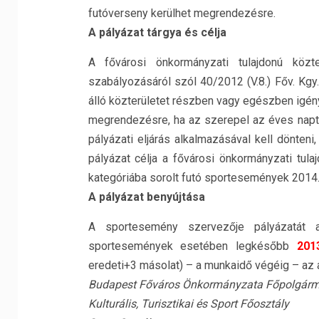
futóverseny kerülhet megrendezésre.
A pályázat tárgya és célja
A fővárosi önkormányzati tulajdonú köz
szabályozásáról szól 40/2012 (V.8.) Főv. Kgy
álló közterületet részben vagy egészben igé
megrendezésre, ha az szerepel az éves naptá
pályázati eljárás alkalmazásával kell dönten
pályázat célja a fővárosi önkormányzati tula
kategóriába sorolt futó sportesemények 2014. 
A pályázat benyújtása
A sportesemény szervezője pályázatát a
sportesemények esetében legkésőbb
201
eredeti+3 másolat) – a munkaidő végéig – az a
Budapest Főváros Önkormányzata Főpolgárme
Kulturális, Turisztikai és Sport Főosztály