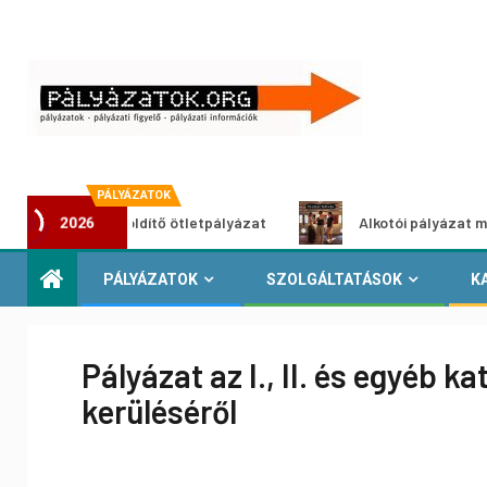
PÁLYÁZATOK
Városzöldítő ötletpályázat
Alkotói pályázat multimédia-
2026
PÁLYÁZATOK
SZOLGÁLTATÁSOK
K
Pályázat az I., II. és egyéb 
kerüléséről