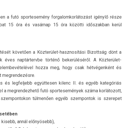
yben a futó sportesemény forgalomkorlátozást igénylő része
mbat 15 óra és vasárnap 15 óra közötti időszakban kerül
tését követően a Közterület-hasznosítási Bizottság dönt a
ek éves naptártervbe történő bekerüléséről. A Közterület-
gyelembevételével hozza meg, hogy csak hétvégenként és
t megrendezésre.
ás és legfeljebb együttesen kilenc II. és egyéb kategóriás
vel a megrendezhető futó sportesemények száma korlátozott,
lási szempontokon túlmenően egyéb szempontok is szerepet
esetében
 kisebb, annál előnyösebb),