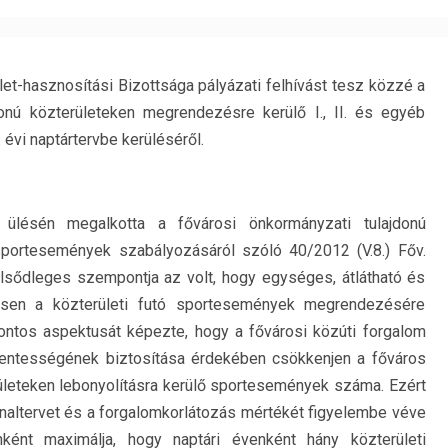
et-hasznosítási Bizottsága pályázati felhívást tesz közzé a
donú közterületeken megrendezésre kerülő I., II. és egyéb
évi naptártervbe kerüléséről.
 ülésén megalkotta a fővárosi önkormányzati tulajdonú
sportesemények szabályozásáról szóló 40/2012 (V.8.) Főv.
elsődleges szempontja az volt, hogy egységes, átlátható és
essen a közterületi futó sportesemények megrendezésére
fontos aspektusát képezte, hogy a fővárosi közúti forgalom
mentességének biztosítása érdekében csökkenjen a főváros
ületeken lebonyolításra kerülő sportesemények száma. Ezért
naltervet és a forgalomkorlátozás mértékét figyelembe véve
ánként maximálja, hogy naptári évenként hány közterületi