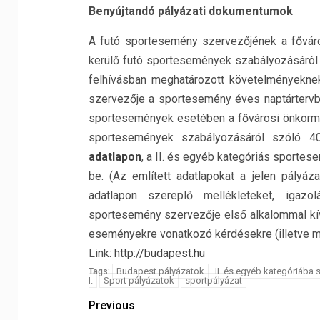
Benyújtandó pályázati dokumentumok
A futó sportesemény szervezőjének a fővár
kerülő futó sportesemények szabályozásáról s
felhívásban meghatározott követelményeknek
szervezője a sportesemény éves naptártervbe
sportesemények esetében a fővárosi önkormá
sportesemények szabályozásáról szóló 40/
adatlapon
, a II. és egyéb kategóriás sport
be. (Az említett adatlapokat a jelen pályáza
adatlapon szereplő mellékleteket, igaz
sportesemény szervezője első alkalommal kí
eseményekre vonatkozó kérdésekre (illetve mel
Link:
http://budapest.hu
Budapest pályázatok
II. és egyéb kategóriába 
Tags:
I.
Sport pályázatok
sportpályázat
Previous