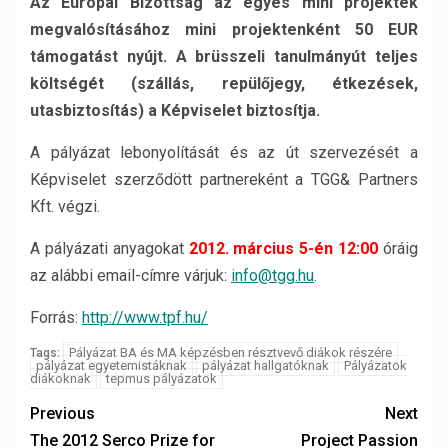
Az Európai Bizottság az egyes mini projektek
megvalósításához mini projektenként 50 EUR
támogatást nyújt. A brüsszeli tanulmányút teljes
költségét (szállás, repülőjegy, étkezések,
utasbiztosítás) a Képviselet biztosítja.
A pályázat lebonyolítását és az út szervezését a
Képviselet szerződött partnereként a TGG& Partners
Kft. végzi.
A pályázati anyagokat
2012. március 5-én 12:00
óráig
az alábbi email-címre várjuk:
info@tgg.hu
.
Forrás:
http://www.tpf.hu/
Pályázat BA és MA képzésben résztvevő diákok részére
Tags:
pályázat egyetemistáknak
pályázat hallgatóknak
Pályázatok
diákoknak
tepmus pályázatok
Previous
Next
The 2012 Serco Prize for
Project Passion