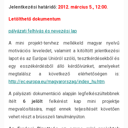
Jelentkezési határidő:
2012. március 5., 12:00.
Letölthető dokumentum
pályázati felhívás és nevezési lap
A mini projekt-tervhez mellékeld magyar nyelvű
motivációs leveledet, valamint a kitöltött jelentkezési
lapot és az Európai Unióról szóló, tesztkérdésekből és
egy esszékérdésből álló kérdőívünket, amelyeket
megtalálsz a következő elérhetőségen is:
http://ec.europa.eu/magyarorszag/index_hu.htm
.
A pályázati dokumentáció alapján legfelkészültebbnek
ítélt
6 jelölt
felkérést kap mini projektje
megvalósítására, majd ennek teljesítését követően
vehet részt a brüsszeli tanulmányúton.