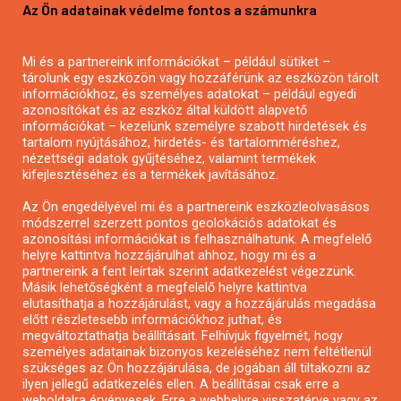
Az Ön adatainak védelme fontos a számunkra
Mezőgazdasági pályázatírás
Pályázatírás magánszemélyeknek
Mi és a partnereink információkat – például sütiket –
Pályázatírás civil szervezeteknek
tárolunk egy eszközön vagy hozzáférünk az eszközön tárolt
Pályázatírás önkormányzatoknak
információkhoz, és személyes adatokat – például egyedi
azonosítókat és az eszköz által küldött alapvető
Pályázatfigyelés
információkat – kezelünk személyre szabott hirdetések és
Specifikus pályázatfigyelés vagy hírlevél
tartalom nyújtásához, hirdetés- és tartalomméréshez,
nézettségi adatok gyűjtéséhez, valamint termékek
kifejlesztéséhez és a termékek javításához.
PÁLYÁZATFIGYELŐ
Az Ön engedélyével mi és a partnereink eszközleolvasásos
módszerrel szerzett pontos geolokációs adatokat és
azonosítási információkat is felhasználhatunk. A megfelelő
helyre kattintva hozzájárulhat ahhoz, hogy mi és a
Pályázatok magánszemélyeknek
partnereink a fent leírtak szerint adatkezelést végezzünk.
Pályázatok civil szervezeteknek
Másik lehetőségként a megfelelő helyre kattintva
elutasíthatja a hozzájárulást, vagy a hozzájárulás megadása
Pályázatok vállalkozásoknak
előtt részletesebb információkhoz juthat, és
Önkormányzati pályázatok
megváltoztathatja beállításait. Felhívjuk figyelmét, hogy
személyes adatainak bizonyos kezeléséhez nem feltétlenül
Mezőgazdasági pályázatok
szükséges az Ön hozzájárulása, de jogában áll tiltakozni az
Falusi turizmus pályázatok
ilyen jellegű adatkezelés ellen. A beállításai csak erre a
weboldalra érvényesek. Erre a webhelyre visszatérve vagy az