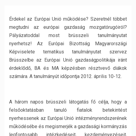
Érdekel az Európai Unió működése? Szeretnél többet
megtudni az európai gazdaság mozgatórugóiról?
Pályázatoddal most brüsszeli tanulmányutat
nyerhetsz!
Az Európai Bizottság Magyarországi
Képviselete tematikus tanulmányutat szervez
Brüsszelbe az Európai Unió gazdaságpolitikája iránt
érdeklődő, BA és MA képzésben résztvevő diákok
számára. A tanulmányút időpontja 2012. április 10-12.
A három napos brüsszeli látogatás fő célja, hogy a
felsőoktatásban tanuló fiatalok betekintést
nyerhessenek az Európai Unió intézményrendszerének
működésébe és megismerjék a gazdasági kormányzás
legfontosabb intézkedéseit, kezdeményezéseit,