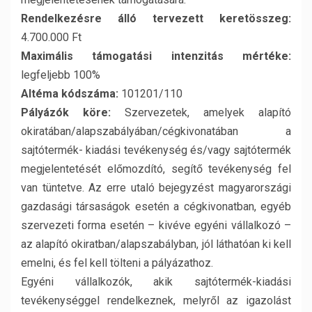
Rendelkezésre álló tervezett keretösszeg:
4.700.000 Ft
Maximális támogatási intenzitás mértéke:
legfeljebb 100%
Altéma kódszáma:
101201/110
Pályázók köre:
Szervezetek, amelyek alapító
okiratában/alapszabályában/cégkivonatában a
sajtótermék- kiadási tevékenység és/vagy sajtótermék
megjelentetését előmozdító, segítő tevékenység fel
van tüntetve. Az erre utaló bejegyzést magyarországi
gazdasági társaságok esetén a cégkivonatban, egyéb
szervezeti forma esetén – kivéve egyéni vállalkozó –
az alapító okiratban/alapszabályban, jól láthatóan ki kell
emelni, és fel kell tölteni a pályázathoz.
Egyéni vállalkozók, akik sajtótermék-kiadási
tevékenységgel rendelkeznek, melyről az igazolást