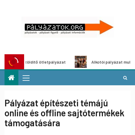
roszöldítő ötletpályázat
Alkotói pályázat multimédia-kiál
Pályázat építészeti témájú
online és offline sajtótermékek
támogatására