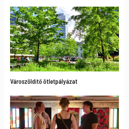
Városzöldítő ötletpályázat