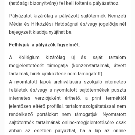
(hatósági bizonyítvány) fel kell tölteni a pályázathoz.
Pályázatot kizárólag a pályázott sajtótermék Nemzeti
Média és Hírközlési Hatóságnál és/vagy jogelődjeinél
bejegyzett kiadója nyújthat be.
Felhívjuk a pályázók figyelmét:
A Kollégium kizárólag új és saját tartalom
megjelentetését támogatja (konzervtartalmak, átvett
tartalmak, hírek újraközlése nem támogatott).
A nyomtatott lapok archiválására szolgáló internetes
felületek és/vagy a nyomtatott sajtótermékek puszta
internetes verziójaként érthető, a print terméktől
jelentősen eltérő profillal, tartalomszolgáltatással nem
rendelkező portálokat nem támogatjuk. Nyomtatott
sajtótermék tartalmának online-megjelentetésére csak
abban az esetben pályázhat, ha a lap az online