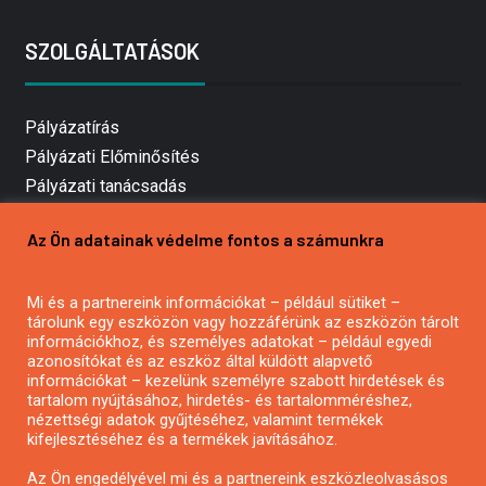
SZOLGÁLTATÁSOK
Pályázatírás
Pályázati Előminősítés
Pályázati tanácsadás
Pályázatírás vállalkozásoknak
Az Ön adatainak védelme fontos a számunkra
Mezőgazdasági pályázatírás
Pályázatírás magánszemélyeknek
Mi és a partnereink információkat – például sütiket –
Pályázatírás civil szervezeteknek
tárolunk egy eszközön vagy hozzáférünk az eszközön tárolt
Pályázatírás önkormányzatoknak
információkhoz, és személyes adatokat – például egyedi
azonosítókat és az eszköz által küldött alapvető
Pályázatfigyelés
információkat – kezelünk személyre szabott hirdetések és
Specifikus pályázatfigyelés vagy hírlevél
tartalom nyújtásához, hirdetés- és tartalomméréshez,
nézettségi adatok gyűjtéséhez, valamint termékek
kifejlesztéséhez és a termékek javításához.
PÁLYÁZATFIGYELŐ
Az Ön engedélyével mi és a partnereink eszközleolvasásos