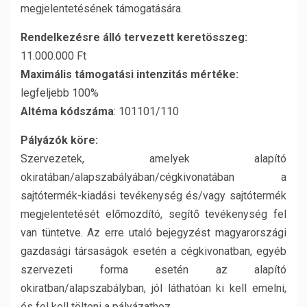
megjelentetésének támogatására.
Rendelkezésre álló tervezett keretösszeg:
11.000.000 Ft
Maximális támogatási intenzitás mértéke:
legfeljebb 100%
Altéma kódszáma
: 101101/110
Pályázók köre:
Szervezetek, amelyek alapító
okiratában/alapszabályában/cégkivonatában a
sajtótermék-kiadási tevékenység és/vagy sajtótermék
megjelentetését előmozdító, segítő tevékenység fel
van tüntetve. Az erre utaló bejegyzést magyarországi
gazdasági társaságok esetén a cégkivonatban, egyéb
szervezeti forma esetén az alapító
okiratban/alapszabályban, jól láthatóan ki kell emelni,
és fel kell tölteni a pályázathoz.