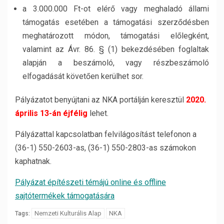
a 3.000.000 Ft-ot elérő vagy meghaladó állami
támogatás esetében a támogatási szerződésben
meghatározott módon, támogatási előlegként,
valamint az Ávr. 86. § (1) bekezdésében foglaltak
alapján a beszámoló, vagy részbeszámoló
elfogadását követően kerülhet sor.
Pályázatot benyújtani az NKA portálján keresztül
2020.
április 13-án éjfélig
lehet.
Pályázattal kapcsolatban felvilágosítást telefonon a
(36-1) 550-2603-as, (36-1) 550-2803-as számokon
kaphatnak.
Pályázat építészeti témájú online és offline
sajtótermékek támogatására
Nemzeti Kulturális Alap
NKA
Tags: