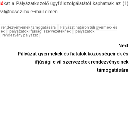
ió
kat a Pályázatkezelő ügyfélszolgálatától kaphatnak az (1)
zat@ncsszi.hu e-mail címen.
rek rendezvényeinek támogatására
Pályázat határon túli gyermek- és
nek
pályázatok ifjúsági szervezeteknek
pályázatok
rendezvény pályázat
Next
Pályázat gyermekek és fiatalok közösségeinek és
ifjúsági civil szervezetek rendezvényeinek
támogatására