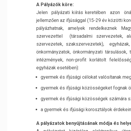
A Pályázók köre:
Jelen pályázati kiírás keretében azon önáll
jellemzően az ifjúsággal (15-29 év közötti k
pályázhatnak, amelyek rendelkeznek Mag
szervezettel (társadalmi szervezetek, al
szervezetek, szakszervezetek), egyházak,
önkormányzatok, önkormányzati társulások, 
intézmények, non-profit korlátolt felelős
egyházak esetében):
gyermek és ifjúsági célokat valósítanak meg
gyermek és ifjúsági közösségeket fognak 
gyermek és ifjúsági közösségek számára szo
a gyermek és ifjúsági korosztályok érdekeine
A pályázatok benyújtásának módja és helye