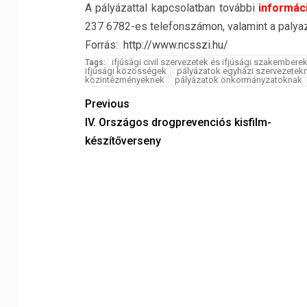
A pályázattal kapcsolatban további
informác
237 6782-es telefonszámon, valamint a palya
Forrás:
http://www.ncsszi.hu/
ifjúsági civil szervezetek és ifjúsági szakembe
Tags:
ifjúsági közösségek
pályázatok egyházi szervezetek
közintézményeknek
pályázatok önkormányzatoknak
Previous
IV. Országos drogprevenciós kisfilm-
készítőverseny