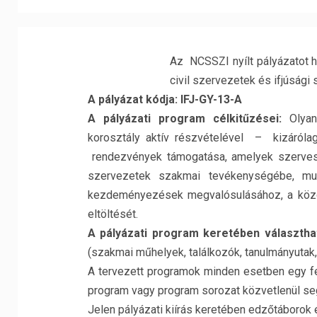
Az NCSSZI nyílt pályázatot h
civil szervezetek és ifjúság
A pályázat kódja: IFJ-GY-13-A
A pályázati program célkitűzései:
Olyan 
korosztály aktív részvételével – kizáróla
rendezvények támogatása, amelyek szerves
szervezetek szakmai tevékenységébe, mu
kezdeményezések megvalósulásához, a közö
eltöltését.
A pályázati program keretében választh
(szakmai műhelyek, találkozók, tanulmányutak,
A tervezett programok minden esetben egy fe
program vagy program sorozat közvetlenül segí
Jelen pályázati kiírás keretében edzőtáborok