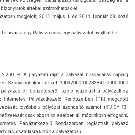
emények költségeit alátámasztó támogatási összeg és a
i bizonylatok értékei számolhatóak el.
ázatban megjelölt, 2013. május 1. és 2014. február 28. közé
i felhívásra egy Pályázó csak egy pályázatot nyújthat be.
 2.200 Ft. A pályázati díjat a pályázat beadásának napjáig
s Szociálpolitikai Intézet 10032000-00283841-00000000
pályázati díj befizetéséről szóló igazolást a pályázathoz
 az Internetes Pályázatkezelő Rendszerben (PR) megadott
vezését, továbbá a pályázati azonosító számot (IFJ-GY-13-
íj befizetését csak abban az esetben áll módunkban elfogadni,
rnetes Pályázatkezelő Rendszerben regisztrált pályázó
azolás, csatolásra került a pályázatban.