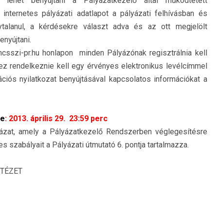
n lehet benyújtani a Pályázatkezelő által működtetett
nternetes pályázati adatlapot a pályázati felhívásban és
talanul, a kérdésekre választ adva és az ott megjelölt
enyújtani.
sszi-pr.hu honlapon minden Pályázónak regisztrálnia kell
z rendelkeznie kell egy érvényes elektronikus levélcímmel
rációs nyilatkozat benyújtásával kapcsolatos információkat a
je
:
2013. április 29. 23:59 perc
yázat, amely a Pályázatkezelő Rendszerben véglegesítésre
es szabályait a Pályázati útmutató 6. pontja tartalmazza.
NTÉZET