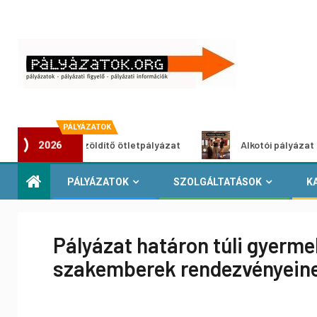
PÁLYÁZATOK
Városzöldítő ötletpályázat
Alkotói pályázat multimédia-k
2026
PÁLYÁZATOK
SZOLGÁLTATÁSOK
K
Pályázat határon túli gyermek
szakemberek rendezvényein