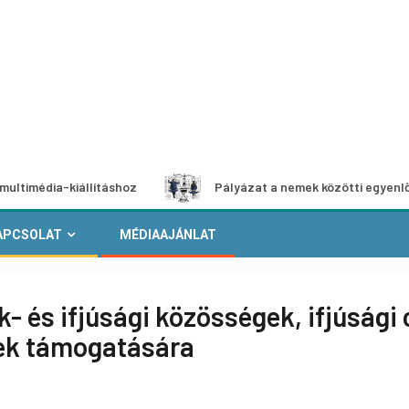
iállításhoz
Pályázat a nemek közötti egyenlőség európai
APCSOLAT
MÉDIAAJÁNLAT
- és ifjúsági közösségek, ifjúsági c
ek támogatására