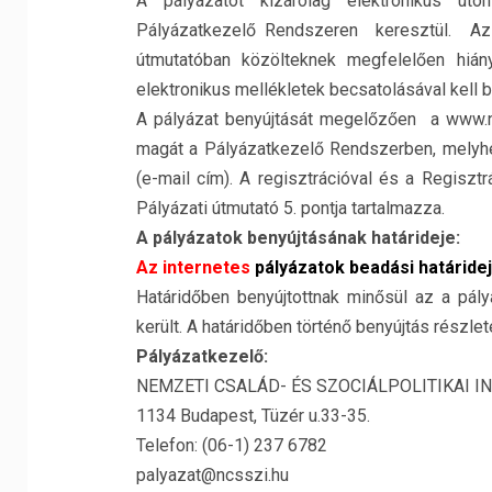
A pályázatot kizárólag elektronikus úto
Pályázatkezelő Rendszeren keresztül. Az i
útmutatóban közölteknek megfelelően hiány
elektronikus mellékletek becsatolásával kell b
A pályázat benyújtását megelőzően a www.nc
magát a Pályázatkezelő Rendszerben, melyhe
(e-mail cím). A regisztrációval és a Regiszt
Pályázati útmutató 5. pontja tartalmazza.
A pályázatok benyújtásának határideje:
Az internetes
pályázatok beadási határide
Határidőben benyújtottnak minősül az a pál
került. A határidőben történő benyújtás részlet
Pályázatkezelő:
NEMZETI CSALÁD- ÉS SZOCIÁLPOLITIKAI I
1134 Budapest, Tüzér u.33-35.
Telefon: (06-1) 237 6782
palyazat@ncsszi.hu