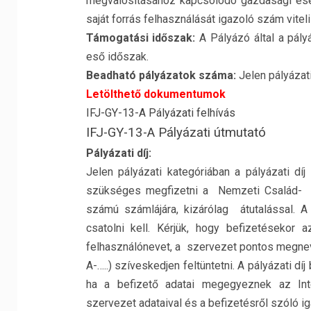
megvalósításához kapcsolódó gazdasági es
saját forrás felhasználását igazoló szám vitel
Támogatási időszak:
A Pályázó által a pály
eső időszak.
Beadható pályázatok száma:
Jelen pályázat
Letölthető dokumentumok
IFJ-GY-13-A Pályázati felhívás
IFJ-GY-13-A Pályázati útmutató
Pályázati díj:
Jelen pályázati kategóriában a pályázati díj
szükséges megfizetni a Nemzeti Család- é
számú számlájára, kizárólag átutalással. A 
csatolni kell. Kérjük, hogy befizetésekor
felhasználónevet, a szervezet pontos megne
A-…..) szíveskedjen feltüntetni. A pályázati d
ha a befizető adatai megegyeznek az Inte
szervezet adataival és a befizetésről szóló ig