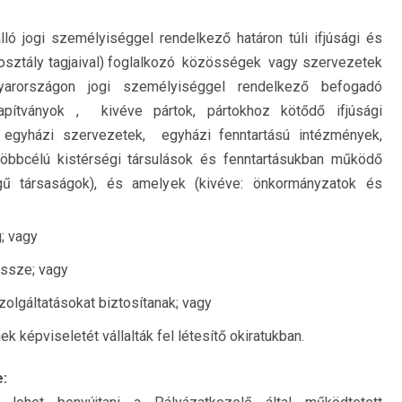
ó jogi személyiséggel rendelkező határon túli ifjúsági és
orosztály tagjaival) foglalkozó közösségek vagy szervezetek
yarországon jogi személyiséggel rendelkező befogadó
apítványok , kivéve pártok, pártokhoz kötődő ifjúsági
 egyházi szervezetek, egyházi fenntartású intézmények,
többcélú kistérségi társulások és fenntartásukban működő
ségű társaságok), és amelyek (kivéve: önkormányzatok és
; vagy
össze; vagy
lgáltatásokat biztosítanak; vagy
k képviseletét vállalták fel létesítő okiratukban.
: