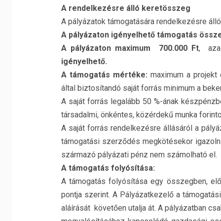
A rendelkezésre álló keretösszeg
A pályázatok támogatására rendelkezésre álló
A pályázaton igényelhető támogatás össz
A pályázaton maximum 700.000 Ft
, aza
igényelhető.
A támogatás mértéke:
maximum a projekt 
által biztosítandó saját forrás minimum a bek
A saját forrás legalább 50 %-ának készpénzbe
társadalmi, önkéntes, közérdekű munka forinto
A saját forrás rendelkezésre állásáról a pályáz
támogatási szerződés megkötésekor igazolni
származó pályázati pénz nem számolható el.
A támogatás folyósítása:
A támogatás folyósítása egy összegben, előf
pontja szerint. A Pályázatkezelő a támogatás
aláírását követően utalja át. A pályázatban cs