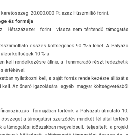
 keretösszeg 20.000.000 Ft, azaz Húszmillió forint.
ege és formája
z Hétszázezer forint vissza nem térítendő támogatás
elszámolható összes költségének 90 %-a lehet. A Pályázó
erülési költségek 10 %-a
n kell rendelkezésre állnia, a fennmaradó részt fedezhetik
s értékével.
atban nyilatkozni kell, a saját forrás rendelkezésre állását a
 kell. Az önerő igazolására egyéb magyar költségvetésből
inanszírozás formájában történik a Pályázati útmutató 10.
i összeget a támogatási szerződés mindkét fél által történő
ak a támogatási időszakban megvalósult, teljesített, a projekt