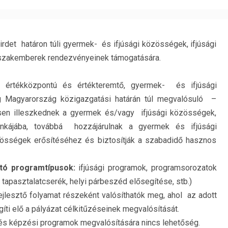
irdet határon túli gyermek- és ifjúsági közösségek, ifjúsági
i szakemberek rendezvényeinek támogatására.
értékközpontú és értékteremtő, gyermek- és ifjúsági
g Magyarország közigazgatási határán túl megvalósuló –
en illeszkednek a gyermek és/vagy ifjúsági közösségek,
nkájába, továbbá hozzájárulnak a gyermek és ifjúsági
sségek erősítéséhez és biztosítják a szabadidő hasznos
ató programtípusok:
ifjúsági programok, programsorozatok
 tapasztalatcserék, helyi párbeszéd elősegítése, stb.)
jlesztő folyamat részeként valósíthatók meg, ahol az adott
ti elő a pályázat célkitűzéseinek megvalósítását.
 és képzési programok megvalósítására nincs lehetőség.