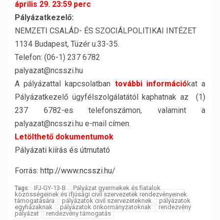
április 29. 23:59 perc
Pályázatkezelő:
NEMZETI CSALÁD- ÉS SZOCIÁLPOLITIKAI INTÉZET
1134 Budapest, Tüzér u.33-35.
Telefon: (06-1) 237 6782
palyazat@ncsszi.hu
A pályázattal kapcsolatban
további információ
kat a
Pályázatkezelő ügyfélszolgálatától kaphatnak az (1)
237 6782-es telefonszámon, valamint a
palyazat@ncsszi.hu e-mail címen.
Letölthető dokumentumok
Pályázati kiírás és útmutató
Forrás:
http://www.ncsszi.hu/
IFJ-GY-13-B
Pályázat gyermekek és fiatalok
Tags:
közösségeinek és ifjúsági civil szervezetek rendezvényeinek
támogatására
pályázatok civil szervezeteknek
pályázatok
egyházaknak
pályázatok önkormányzatoknak
rendezvény
pályázat
rendezvény támogatás