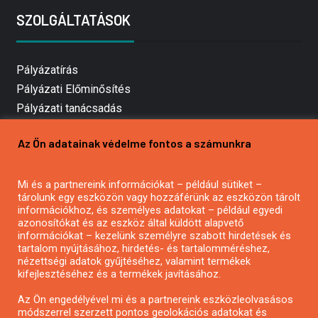
SZOLGÁLTATÁSOK
Pályázatírás
Pályázati Előminősítés
Pályázati tanácsadás
Pályázatírás vállalkozásoknak
Az Ön adatainak védelme fontos a számunkra
Mezőgazdasági pályázatírás
Pályázatírás magánszemélyeknek
Mi és a partnereink információkat – például sütiket –
Pályázatírás civil szervezeteknek
tárolunk egy eszközön vagy hozzáférünk az eszközön tárolt
Pályázatírás önkormányzatoknak
információkhoz, és személyes adatokat – például egyedi
azonosítókat és az eszköz által küldött alapvető
Pályázatfigyelés
információkat – kezelünk személyre szabott hirdetések és
Specifikus pályázatfigyelés vagy hírlevél
tartalom nyújtásához, hirdetés- és tartalomméréshez,
nézettségi adatok gyűjtéséhez, valamint termékek
kifejlesztéséhez és a termékek javításához.
PÁLYÁZATFIGYELŐ
Az Ön engedélyével mi és a partnereink eszközleolvasásos
módszerrel szerzett pontos geolokációs adatokat és