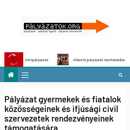
ldítő ötletpályázat
Alkotói pályázat multimédia-kiállítás
Pályázat gyermekek és fiatalok
közösségeinek és ifjúsági civil
szervezetek rendezvényeinek
támogatására