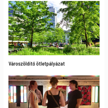
Városzöldítő ötletpályázat